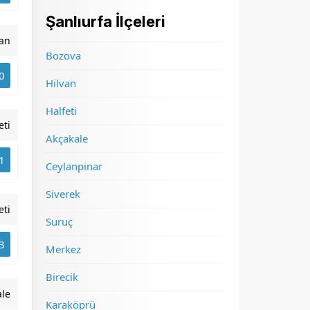
Şanlıurfa İlçeleri
van
Bozova
0
Hilvan
Halfeti
eti
Akçakale
1
Ceylanpinar
Siverek
eti
Suruç
3
Merkez
Birecik
ale
Karaköprü