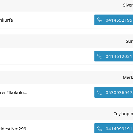
Sive
nlıurfa
0414552195
Sur
0414612031
Merk
er İlkokulu...
0530936947
Ceylanpi
ddesi No:299...
0414999191