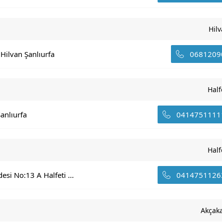
Hil
Hilvan Şanlıurfa
0681209
Half
anlıurfa
0414751111
Half
si No:13 A Halfeti ...
0414751126
Akçak