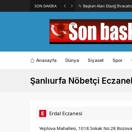
SON DAKİKA
İmar Kararı Mahkemeye Taş
Anasayfa
Dünya
Siyaset
Spor
Şanlıurfa Nöbetçi Eczane
Erdal Eczanesi
Yeşilova Mahallesi, 1018.Sokak No:28 Bozova