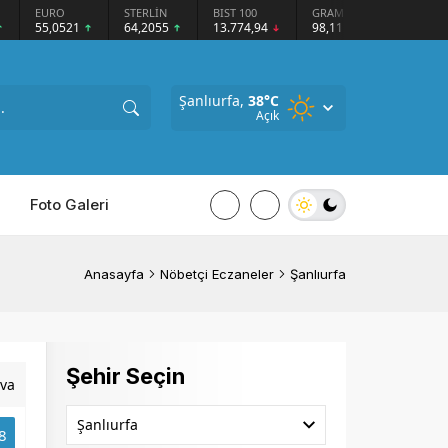
STERLİN
BIST 100
GRAM GÜMÜŞ
BITCOIN
ETHER
64,2055
13.774,94
98,11
$65077
$1927
Şanlıurfa,
38
°C
Açık
Foto Galeri
Anasayfa
Nöbetçi Eczaneler
Şanlıurfa
Şehir Seçin
va
Şanlıurfa
8