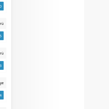
0
rü
5
rü
3
iye
4