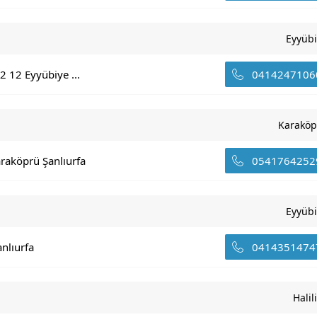
Eyyüb
 12 Eyyübiye ...
0414247106
Karaköp
araköprü Şanlıurfa
0541764252
Eyyüb
anlıurfa
0414351474
Halil