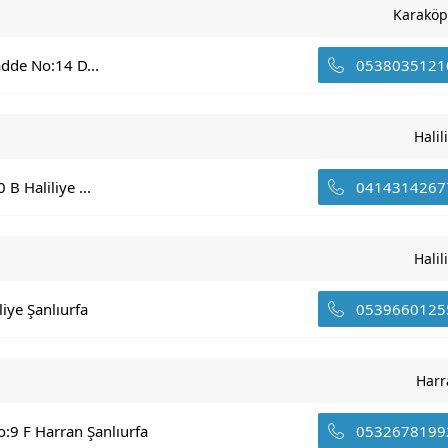
Karaköp
adde No:14 D...
0538035121
Halil
B Haliliye ...
0414314267
Halil
iye Şanlıurfa
0539660125
Harr
:9 F Harran Şanlıurfa
0532678199