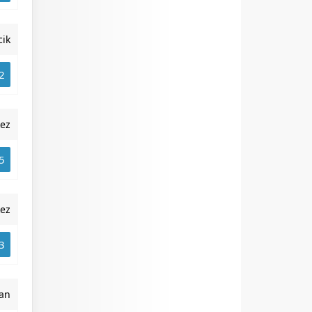
cik
2
ez
5
ez
3
van