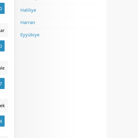
0
Haliliye
Harran
nar
Eyyübiye
0
ale
7
rek
4