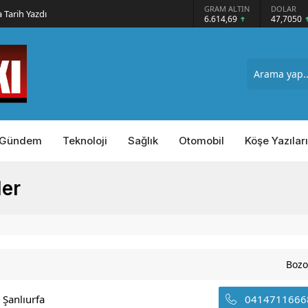
GRAM ALTIN
DOLAR
EURO
ındı
6.614,69
47,7050
55,0521
Gündem
Teknoloji
Sağlık
Otomobil
Köşe Yazıları
ler
Bozo
 Şanlıurfa
0414711666