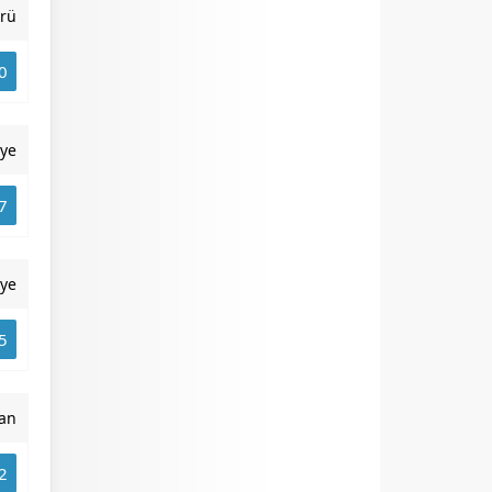
rü
0
iye
7
iye
5
an
2