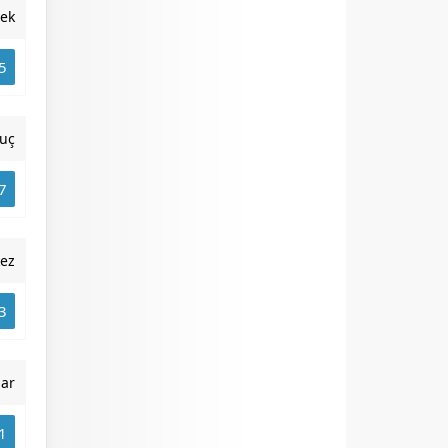
rek
5
uç
7
ez
3
nar
1