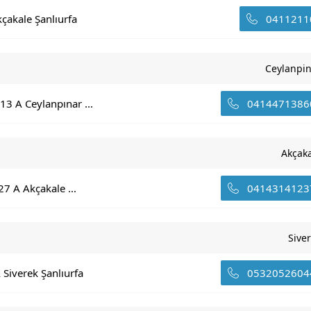
çakale Şanlıurfa
0411211
Ceylanpi
13 A Ceylanpınar ...
0414471386
Akçak
27 A Akçakale ...
0414314123
Sive
 Siverek Şanlıurfa
0532052604