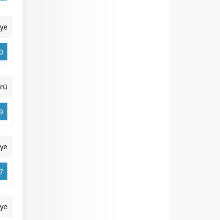
iye
0
rü
9
iye
7
iye