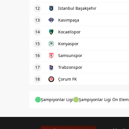
12
İstanbul Başakşehir
13
Kasımpaşa
14
Kocaelispor
15
Konyaspor
16
Samsunspor
17
Trabzonspor
18
Çorum FK
Şampiyonlar Ligi
Şampiyonlar Ligi Ön Elem