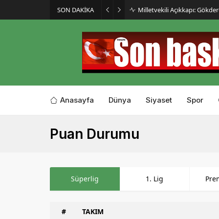
SON DAKİKA
Milletvekili Açıkkapı: Gökder
Anasayfa
Dünya
Siyaset
Spor
Puan Durumu
Süperlig
1. Lig
Pre
#
TAKIM