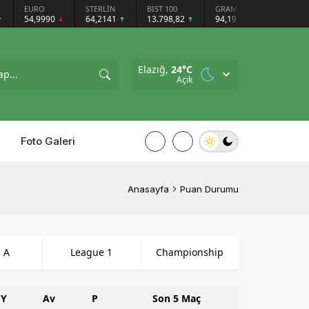
EURO
STERLİN
BIST 100
GRAM GÜMÜŞ
BITCOI
54,9990
64,2141
13.798,82
94,19
$6421
Elazığ,
24
°C
Açık
Foto Galeri
Anasayfa
Puan Durumu
e A
League 1
Championship
Y
Av
P
Son 5 Maç