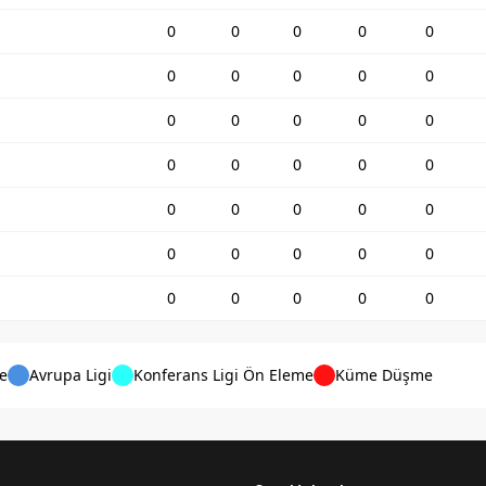
0
0
0
0
0
0
0
0
0
0
0
0
0
0
0
0
0
0
0
0
0
0
0
0
0
0
0
0
0
0
0
0
0
0
0
e
Avrupa Ligi
Konferans Ligi Ön Eleme
Küme Düşme