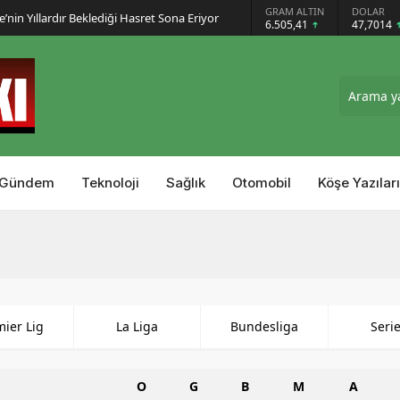
GRAM ALTIN
DOLAR
e’nin Yıllardır Beklediği Hasret Sona Eriyor
6.505,41
47,7014
Gündem
Teknoloji
Sağlık
Otomobil
Köşe Yazıları
mier Lig
La Liga
Bundesliga
Seri
O
G
B
M
A