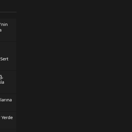
’nin
a
Sert
ğ,
la
larına
r Yerde