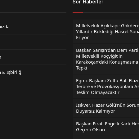
Son Haberler
Milletvekili Açıkkapı: Gökdere
mızda
Yıllardır Beklediği Hasret Son
Eriyor
Başkan Sarışın’dan Dem Parti
Milletvekili Koçyiğit’in
m
Karakoçan’daki Konuşmasına 
Tepki
 & İşbirliği
Egmc Başkanı Zülfü Bal: Elazı
Teröre ve Provokasyonlara As
Teslim Olmayacaktır
Işıkver, Hazar Gölü’nün Sorun
Duyarsız Kalmıyor
Başkan Fırat: Engelli Kartı He
Geçerli Olsun