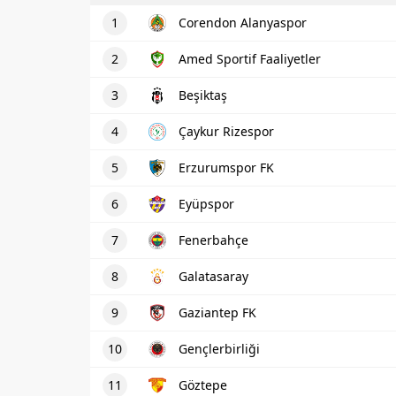
1
Corendon Alanyaspor
2
Amed Sportif Faaliyetler
3
Beşiktaş
4
Çaykur Rizespor
5
Erzurumspor FK
6
Eyüpspor
7
Fenerbahçe
8
Galatasaray
9
Gaziantep FK
10
Gençlerbirliği
11
Göztepe