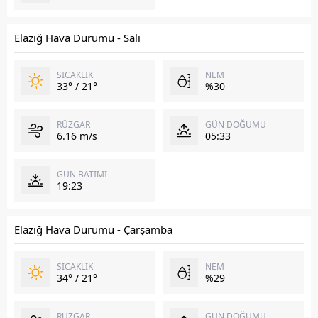
Elazığ Hava Durumu - Salı
SICAKLIK
NEM
33° / 21°
%30
RÜZGAR
GÜN DOĞUMU
6.16 m/s
05:33
GÜN BATIMI
19:23
Elazığ Hava Durumu - Çarşamba
SICAKLIK
NEM
34° / 21°
%29
RÜZGAR
GÜN DOĞUMU