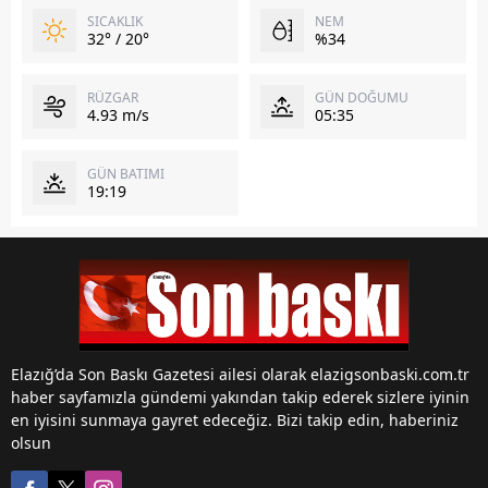
SICAKLIK
NEM
32° / 20°
%34
RÜZGAR
GÜN DOĞUMU
4.93 m/s
05:35
GÜN BATIMI
19:19
Elazığ’da Son Baskı Gazetesi ailesi olarak elazigsonbaski.com.tr
haber sayfamızla gündemi yakından takip ederek sizlere iyinin
en iyisini sunmaya gayret edeceğiz. Bizi takip edin, haberiniz
olsun