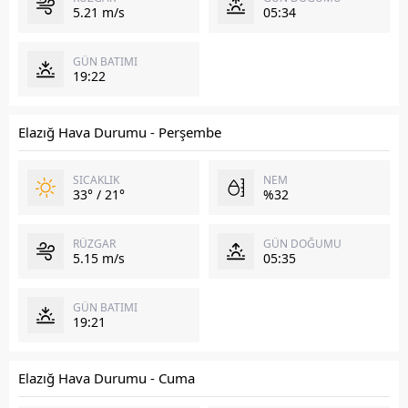
5.21 m/s
05:34
GÜN BATIMI
19:22
Elazığ Hava Durumu - Perşembe
SICAKLIK
NEM
33° / 21°
%32
RÜZGAR
GÜN DOĞUMU
5.15 m/s
05:35
GÜN BATIMI
19:21
Elazığ Hava Durumu - Cuma