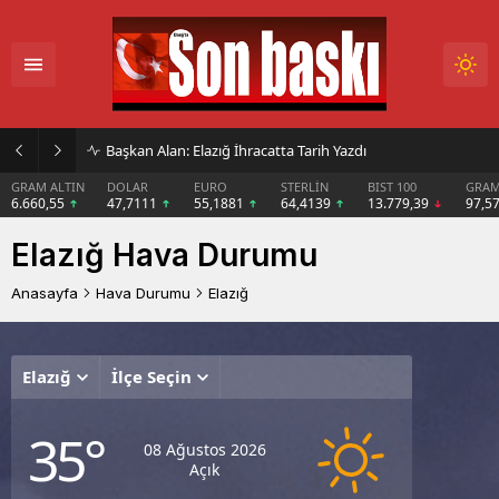
Başkan Alan: Elazığ İhracatta Tarih Yazdı
GRAM ALTIN
DOLAR
EURO
STERLİN
BIST 100
GRAM
6.660,55
47,7111
55,1881
64,4139
13.779,39
97,5
Elazığ Hava Durumu
Anasayfa
Hava Durumu
Elazığ
Elazığ
İlçe Seçin
Pazar
Paza
S
35°
Açık
Parç
A
08 Ağustos 2026
Bulu
Açık
35°
3
33°