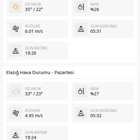
SICAKLIK
NEM
35° / 22°
%26
RÜZGAR
GÜN DOĞUMU
6.01 m/s
05:31
GÜN BATIMI
19:26
Elazığ Hava Durumu - Pazartesi
SICAKLIK
NEM
33° / 23°
%27
RÜZGAR
GÜN DOĞUMU
4.95 m/s
05:32
GÜN BATIMI
19:24