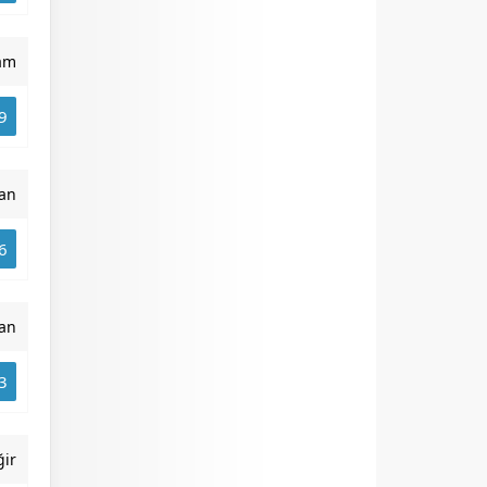
am
9
an
6
an
3
ğir