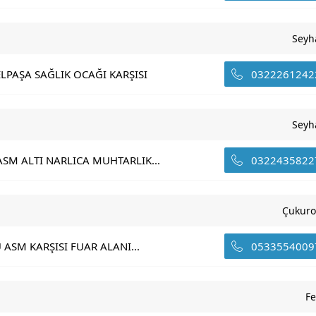
Seyh
LPAŞA SAĞLIK OCAĞI KARŞISI
0322261242
Seyh
ASM ALTI NARLICA MUHTARLIK...
0322435822
Çukuro
 ASM KARŞISI FUAR ALANI...
0533554009
Fe