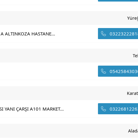
Yüre
A ALTINKOZA HASTANE...
0322322281
Te
0542584303
Kara
 YANI ÇARŞI A101 MARKET...
0322681226
Alad