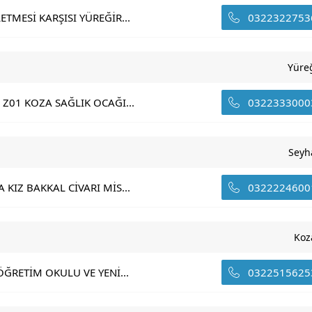
TMESİ KARŞISI YÜREĞİR...
0322322753
Yüre
Z01 KOZA SAĞLIK OCAĞI...
0322333000
Seyh
KIZ BAKKAL CİVARI MİS...
0322224600
Koz
ĞRETİM OKULU VE YENİ...
0322515625