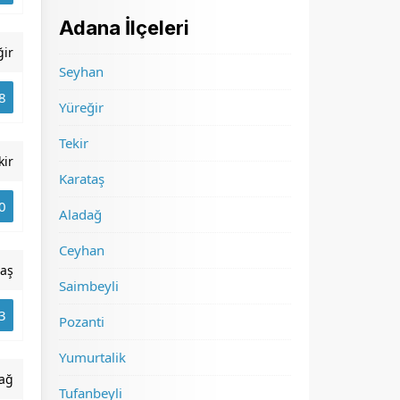
Adana İlçeleri
ğir
Seyhan
8
Yüreğir
Tekir
kir
Karataş
0
Aladağ
Ceyhan
taş
Saimbeyli
3
Pozanti
Yumurtalik
ağ
Tufanbeyli