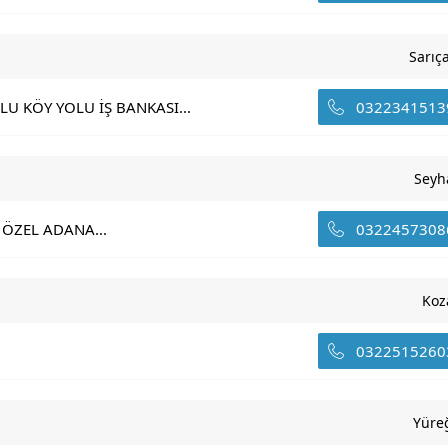
Sarıç
LU KÖY YOLU İŞ BANKASI...
0322341513
Seyh
 ÖZEL ADANA...
0322457308
Koz
0322515260
Yüre