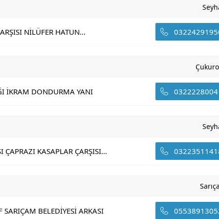
Seyh
RŞISI NİLÜFER HATUN...
0322429195
Çukuro
AĞI İKRAM DONDURMA YANI
0322228004
Seyh
ÇAPRAZI KASAPLAR ÇARŞISI...
0322351141
Sarıç
F SARIÇAM BELEDİYESİ ARKASI
0553891305