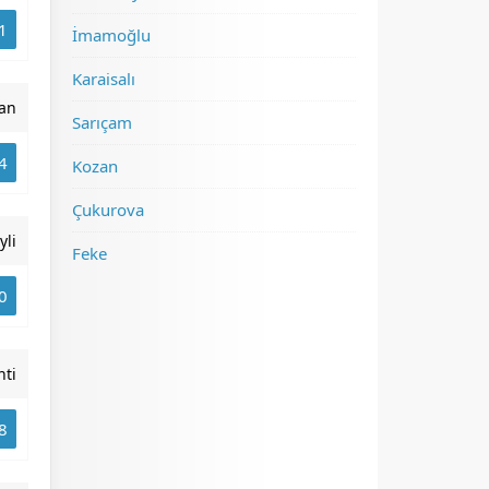
1
İmamoğlu
Karaisalı
an
Sarıçam
4
Kozan
Çukurova
yli
Feke
0
nti
8