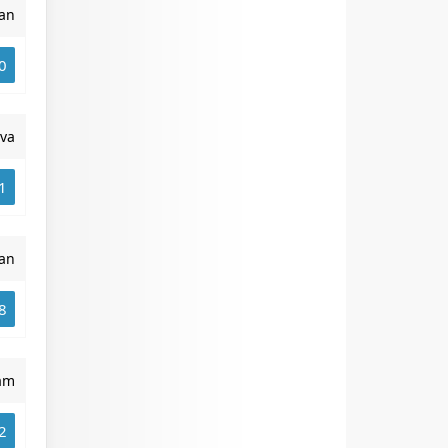
an
0
va
1
an
8
am
2