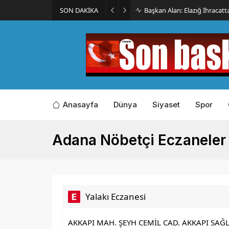
SON DAKİKA
İmar Kararı Mahkemeye Taş
Anasayfa
Dünya
Siyaset
Spor
Adana Nöbetçi Eczaneler
Yalakı Eczanesi
AKKAPI MAH. ŞEYH CEMİL CAD. AKKAPI SAĞL