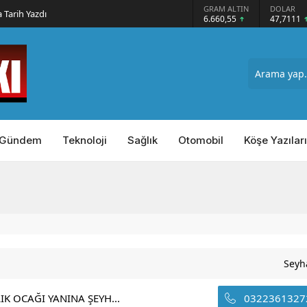
GRAM ALTIN
DOLAR
EURO
ındı
6.660,55
47,7111
55,1881
Gündem
Teknoloji
Sağlık
Otomobil
Köşe Yazıları
Seyh
IK OCAĞI YANINA ŞEYH...
0322361327