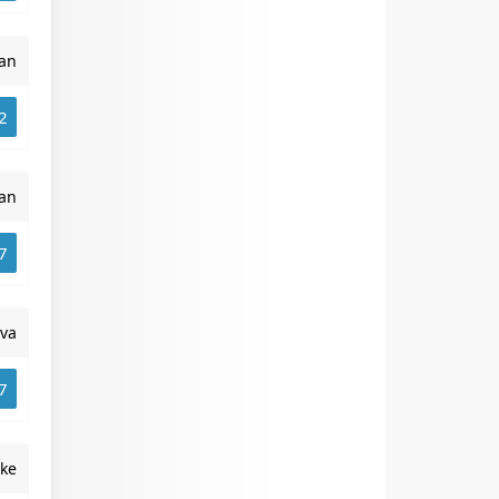
an
2
an
7
va
7
ke