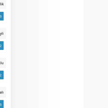
lik
3
yli
2
lu
2
alı
3