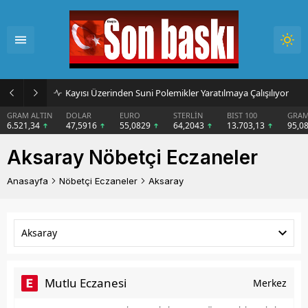
Kayısı Üzerinden Suni Polemikler Yaratılmaya Çalışılıyor
GRAM ALTIN
DOLAR
EURO
STERLİN
BIST 100
GRAM
6.521,34
47,5916
55,0829
64,2043
13.703,13
95,0
Aksaray Nöbetçi Eczaneler
Anasayfa
Nöbetçi Eczaneler
Aksaray
Aksaray
Mutlu Eczanesi
Merkez