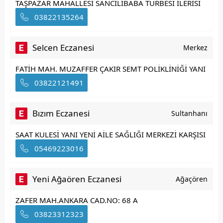
TAŞPAZAR MAHALLESİ SANCİLİBABA TÜRBESİ İLERİSİ
03822135264
Selcen Eczanesi
Merkez
FATİH MAH. MUZAFFER ÇAKIR SEMT POLİKLİNİĞİ YANI
03822121491
Bızım Eczanesi
Sultanhanı
SAAT KULESİ YANI YENİ AİLE SAĞLIĞI MERKEZİ KARŞISI
05469223016
Yeni Ağaören Eczanesi
Ağaçören
ZAFER MAH.ANKARA CAD.NO: 68 A
03823312323