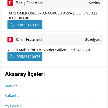
Barış Eczanesi
Merkez
HACI ÖMER USLUER ANAOKULU ARKASI,ELİFE VE ALİ
DEDE BİLGİÇ ...
03822123310
Kara Eczanesi
Güzelyurt
Yukarı Mah. Prof. Dr. Necdet Sağlam Cad. No:28 B
05528120973
Aksaray İlçeleri
Merkez
Sultanhanı
Ağaçören