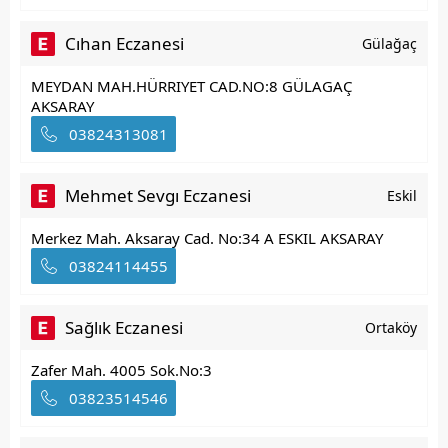
Cıhan Eczanesi
Gülağaç
MEYDAN MAH.HÜRRIYET CAD.NO:8 GÜLAGAÇ
AKSARAY
03824313081
Mehmet Sevgı Eczanesi
Eskil
Merkez Mah. Aksaray Cad. No:34 A ESKIL AKSARAY
03824114455
Sağlık Eczanesi
Ortaköy
Zafer Mah. 4005 Sok.No:3
03823514546