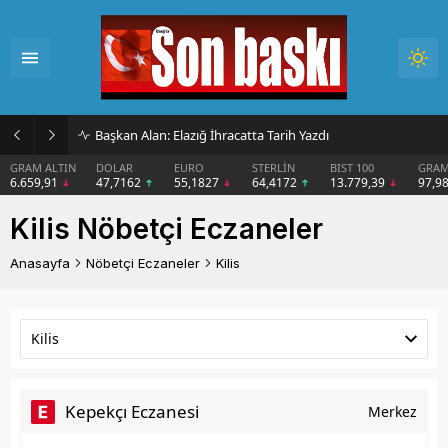
Başkan Alan: Elazığ İhracatta Tarih Yazdı
GRAM ALTIN
DOLAR
EURO
STERLİN
BIST 100
GRAM
6.659,91
47,7162
55,1827
64,4172
13.779,39
97,9
Kilis Nöbetçi Eczaneler
Anasayfa
Nöbetçi Eczaneler
Kilis
Kilis
Kepekçı Eczanesi
Merkez