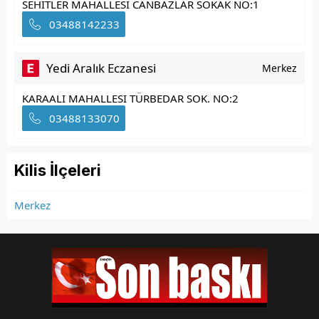
SEHITLER MAHALLESI CANBAZLAR SOKAK NO:1
03488142233
Yedi Aralık Eczanesi
Merkez
KARAALI MAHALLESI TÜRBEDAR SOK. NO:2
03488133070
Kilis İlçeleri
Merkez