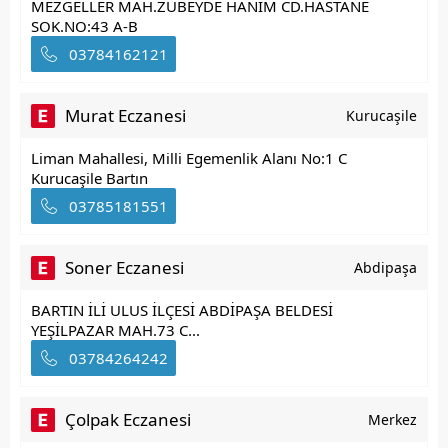
MEZGELLER MAH.ZÜBEYDE HANIM CD.HASTANE
SOK.NO:43 A-B
03784162121
Murat Eczanesi
Kurucaşile
Liman Mahallesi, Milli Egemenlik Alanı No:1 C
Kurucaşile Bartın
03785181551
Soner Eczanesi
Abdipaşa
BARTIN İLİ ULUS İLÇESİ ABDİPAŞA BELDESİ
YEŞİLPAZAR MAH.73 C...
03784264242
Çolpak Eczanesi
Merkez