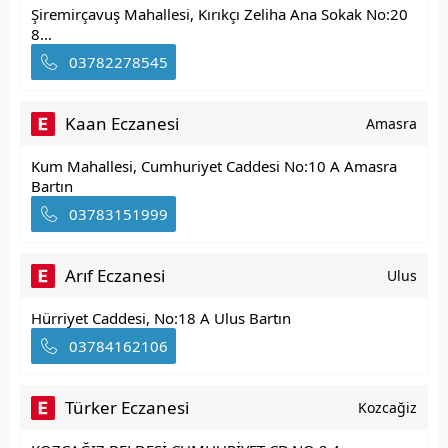
Şiremirçavuş Mahallesi, Kırıkçı Zeliha Ana Sokak No:20
8...
03782278545
Kaan Eczanesi
Amasra
Kum Mahallesi, Cumhuriyet Caddesi No:10 A Amasra
Bartın
03783151999
Arıf Eczanesi
Ulus
Hürriyet Caddesi, No:18 A Ulus Bartın
03784162106
Türker Eczanesi
Kozcağiz