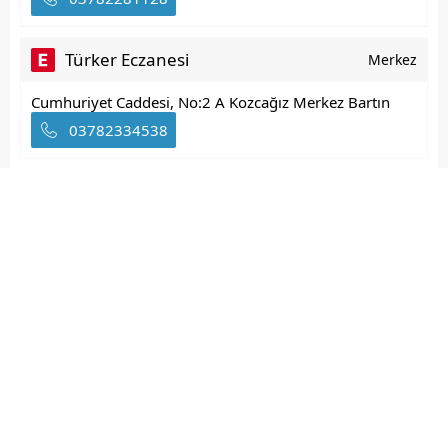
Türker Eczanesi
Merkez
Cumhuriyet Caddesi, No:2 A Kozcağız Merkez Bartın
03782334538
Soner Eczanesi
Ulus
Abdipaşa Beldesi Yeşilpazar Mahallesi, Hürriyet
Caddesi, No:73 C...
03784264242
Bartın İlçeleri
Ulus
Kurucaşile