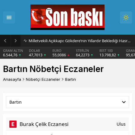
Milletvekili Açıkkapı: Gökdere’nin Yıllardır Beklediği Hasret Sona Eriyor
GRAM ALTIN
DOLAR
EURO
STERLİN
BIST 100
GRAM
6.544,76
47,7013
55,0086
64,2273
13.798,82
95,6
Bartın Nöbetçi Eczaneler
Anasayfa
Nöbetçi Eczaneler
Bartın
Bartın
Burak Çelik Eczanesi
Ulus