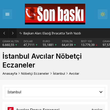
Başkan Alan: Elazığ İhracatta Tarih Yazdı
GRAM ALTIN
DOLAR
EURO
STERLİN
BIST 100
GRAM
6.660,55
47,7111
55,1881
64,4139
13.779,39
97,5
İstanbul Avcılar Nöbetçi
Eczaneler
Anasayfa
Nöbetçi Eczaneler
İstanbul
Avcılar
İstanbul
Avcılar Derya Eczanesi
Avcılar