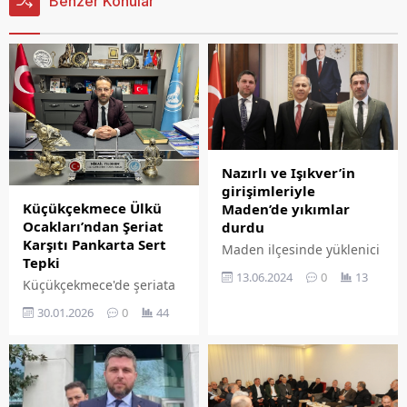
Benzer Konular
Nazırlı ve Işıkver’in
girişimleriyle
Küçükçekmece Ülkü
Maden’de yıkımlar
Ocakları’ndan Şeriat
durdu
Karşıtı Pankarta Sert
Maden ilçesinde yüklenici
Tepki
firmanın hafriyatı
13.06.2024
0
13
Küçükçekmece'de şeriata
nedeniyle doğal olmayan
yönelik ifadeler içeren bir
heyelan riski nedeniyle
30.01.2026
0
44
pankartın asılmasının
yaklaşık 500 ev ve
ardından açıklama yapan
işyerinin yıkım kararı Ak
Küçükçekmece Ülkü
Parti Elazığ Milletvekili
Ocakları Başkanı Mikail
Mahmut Rıdvan Nazırlı ve
Yıldırım, söz konusu
MHP Elazığ Milletvekili