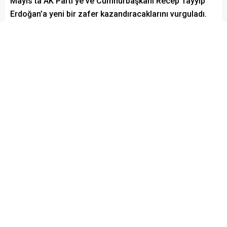
Mayıs’ta AK Parti’ye ve Cumhurbaşkanı Recep Tayyip
Erdoğan’a yeni bir zafer kazandıracaklarını vurguladı.
Paylaş
Tweetle
Gönder
Elazığ Son Baskı
Yayınlama: 23.04.2023
A
+
A
-