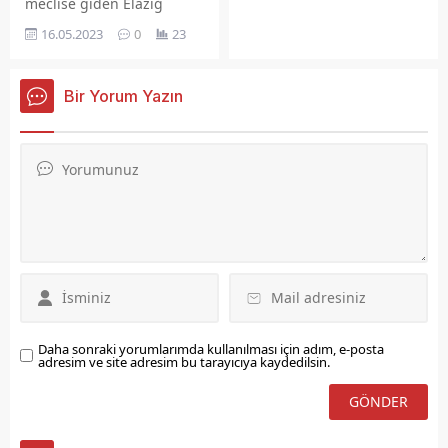
ekleyebilirsiniz. Bu metin
meclise giden Elazığ
yazı düzenleme
Milletvekili Gürsel Erol,
16.05.2023
0
23
sayfasında "Özet"
Elazığlı vatandaşlara
bölümünden eklenebilir.
teşekkür etti..
Özet eklenmişse başlık
Bir Yorum Yazın
altında kalın olarak bu
şekilde gösterilir,
eklenmemişse bu alan boş
kalır.
Daha sonraki yorumlarımda kullanılması için adım, e-posta
adresim ve site adresim bu tarayıcıya kaydedilsin.