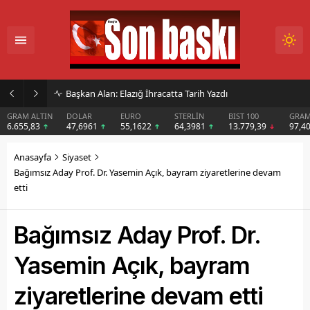
İmar Kararı Mahkemeye Taşındı
DOLAR
EURO
STERLİN
BIST 100
GRAM GÜMÜŞ
BIT
47,6961
55,1622
64,3981
13.779,39
97,40
$6
Anasayfa
Siyaset
Bağımsız Aday Prof. Dr. Yasemin Açık, bayram ziyaretlerine devam
etti
Bağımsız Aday Prof. Dr.
Yasemin Açık, bayram
ziyaretlerine devam etti