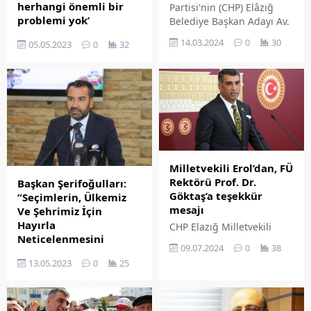
herhangi önemli bir
Partisi'nin (CHP) Elâzığ
problemi yok’
Belediye Başkan Adayı Av.
Coşkun Çağlar DURAN,
Yoğun çalışmaların
14.03.2024
0
30
05.05.2023
0
32
seçimlere sayılı günler
ardından dün gittiği
kala çalışmalarını
hastanede gözetim altına
yoğunlaştırırken bir
alınan CHP Elazığ
taraftan da hayata
Milletvekili Gürsel Erol'un
geçirmeyi planladığı
doktoru Can Soreş Kaplan,
projeleri de kamuoyuna
Erol'un herhangi bir
duyurmaya devam ediyor.
önemli probleminin
olmadığını ifade etti.
Milletvekili Erol’dan, FÜ
Rektörü Prof. Dr.
Başkan Şerifoğulları:
Göktaş’a teşekkür
“Seçimlerin, Ülkemiz
mesajı
Ve Şehrimiz İçin
Hayırla
CHP Elazığ Milletvekili
Neticelenmesini
Gürsel Erol, Fırat
09.07.2024
0
38
Temenni Ediyorum”
Üniversitesi Rektörü Prof.
13.05.2023
0
25
Dr. Fahrettin Göktaş'a 800
Başkan Şerifoğulları:
yataklı üniversite
“Seçimlerin, Ülkemiz Ve
hastanesinin yapımında
Şehrimiz İçin Hayırla
emeklerinden ötürü