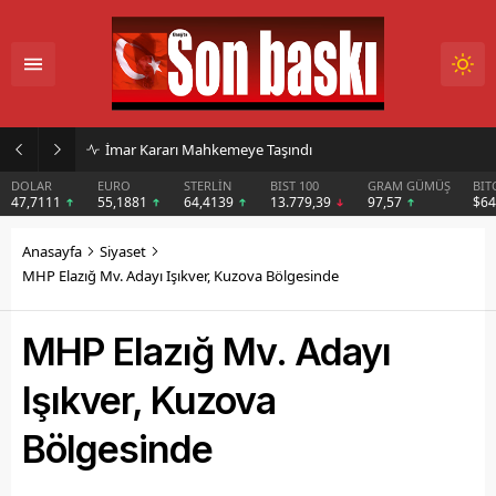
İmar Kararı Mahkemeye Taşındı
DOLAR
EURO
STERLİN
BIST 100
GRAM GÜMÜŞ
BIT
47,7111
55,1881
64,4139
13.779,39
97,57
$6
Anasayfa
Siyaset
MHP Elazığ Mv. Adayı Işıkver, Kuzova Bölgesinde
MHP Elazığ Mv. Adayı
Işıkver, Kuzova
Bölgesinde