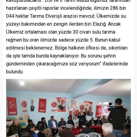
kavuşturulacaktır. DSİ ve İl Tarım Müdürlüğümüz tarafından
hazırlanan çeşitli raporlar incelendiğinde; ilimizin 286 bin
044 hektar Tarıma Elverişli arazisi mevcut. Ülkemizde su
yüzeyi bakımından en zengin ilerden biri Elazığ. Ancak
Ülkemiz ortalaması olan yüzde 30 civarı sulu tarıma
rağmen bu oran ilimizde sadece yüzde 5. Bunun kabul
edilmesi beklenemez. Bölge halkının öfkesi de, sıkıntıları
da işte tamda bunda kaynaklanıyor. Bu sorunu şehrin
gündeminden çıkaracağımıza söz veriyorum” ifadelerinde
bulundu.