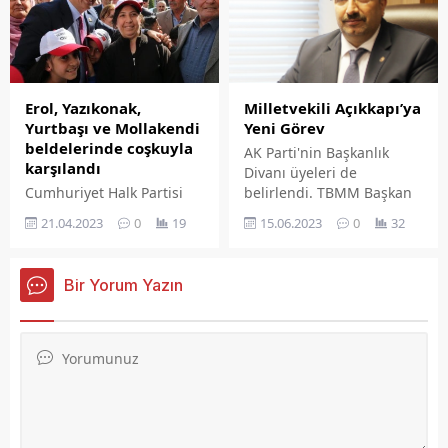
Neticelenmesini Temenni
teşekkür etti.
Ediyorum”
Erol, Yazıkonak,
Milletvekili Açıkkapı’ya
Yurtbaşı ve Mollakendi
Yeni Görev
beldelerinde coşkuyla
AK Parti'nin Başkanlık
karşılandı
Divanı üyeleri de
Cumhuriyet Halk Partisi
belirlendi. TBMM Başkan
(CHP) Elazığ Milletvekili
vekili Bekir Bozdağ
21.04.2023
0
19
15.06.2023
0
32
Gürsel Erol, bayramın
olurken, grup yönetim
birinci gününde de
kurulu üyeliğine ilimiz
ziyaretlerine ara
milletvekili Ejder Açıkkapı
Bir Yorum Yazın
vermeden devam ediyor.
getirildi.