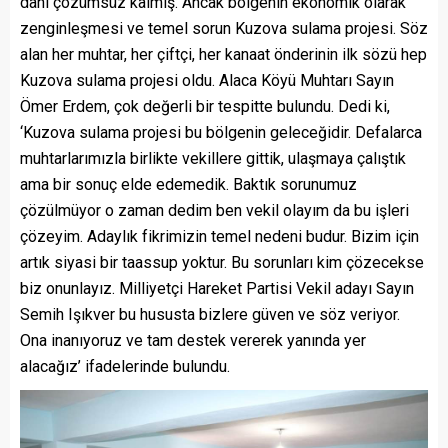
dahi çözümsüz kalmış. Ancak bölgenin ekonomik olarak
zenginleşmesi ve temel sorun Kuzova sulama projesi. Söz
alan her muhtar, her çiftçi, her kanaat önderinin ilk sözü hep
Kuzova sulama projesi oldu. Alaca Köyü Muhtarı Sayın
Ömer Erdem, çok değerli bir tespitte bulundu. Dedi ki,
‘Kuzova sulama projesi bu bölgenin geleceğidir. Defalarca
muhtarlarımızla birlikte vekillere gittik, ulaşmaya çalıştık
ama bir sonuç elde edemedik. Baktık sorunumuz
çözülmüyor o zaman dedim ben vekil olayım da bu işleri
çözeyim. Adaylık fikrimizin temel nedeni budur. Bizim için
artık siyasi bir taassup yoktur. Bu sorunları kim çözecekse
biz onunlayız. Milliyetçi Hareket Partisi Vekil adayı Sayın
Semih Işıkver bu hususta bizlere güven ve söz veriyor.
Ona inanıyoruz ve tam destek vererek yanında yer
alacağız’ ifadelerinde bulundu.