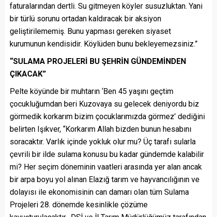
faturalarından dertli. Su gitmeyen köyler susuzluktan. Yani
bir türlü sorunu ortadan kaldıracak bir aksiyon
geliştirilememiş. Bunu yapması gereken siyaset
kurumunun kendisidir. Köylüden bunu bekleyemezsiniz.”
“SULAMA PROJELERİ BU ŞEHRİN GÜNDEMİNDEN
ÇIKACAK”
Pelte köyünde bir muhtarın ‘Ben 45 yaşını geçtim
çocukluğumdan beri Kuzovaya su gelecek deniyordu biz
görmedik korkarım bizim çocuklarımızda görmez’ dediğini
belirten Işıkver, “Korkarım Allah bizden bunun hesabını
soracaktır. Varlık içinde yokluk olur mu? Üç tarafı sularla
çevrili bir ilde sulama konusu bu kadar gündemde kalabilir
mi? Her seçim döneminin vaatleri arasında yer alan ancak
bir arpa boyu yol alınan Elazığ tarım ve hayvancılığının ve
dolayısı ile ekonomisinin can damarı olan tüm Sulama
Projeleri 28. dönemde kesinlikle çözüme