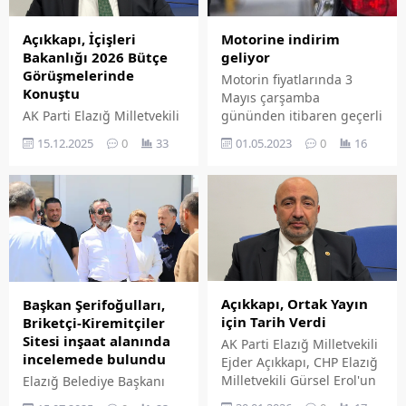
Motorine indirim
Açıkkapı, İçişleri
geliyor
Bakanlığı 2026 Bütçe
Görüşmelerinde
Motorin fiyatlarında 3
Konuştu
Mayıs çarşamba
gününden itibaren geçerli
AK Parti Elazığ Milletvekili
olmak üzere 59 kuruşluk
Ejder Açıkkapı, Türkiye
01.05.2023
0
16
15.12.2025
0
33
indirim bekleniyor.
Büyük Millet Meclisi Genel
Kurulu'nda gerçekleşen
İçişleri Bakanlığı'nın 2026
yılı bütçe görüşmelerinde,
AK Parti Grubu adına
açılış konuşmasını yaptı.
Açıkkapı, Ortak Yayın
Başkan Şerifoğulları,
için Tarih Verdi
Briketçi-Kiremitçiler
Sitesi inşaat alanında
AK Parti Elazığ Milletvekili
incelemede bulundu
Ejder Açıkkapı, CHP Elazığ
Milletvekili Gürsel Erol'un
Elazığ Belediye Başkanı
canlı yayın daveti için
Şahin Şerifoğulları,