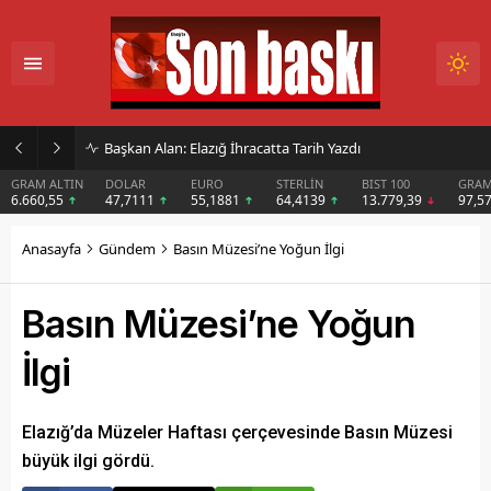
İmar Kararı Mahkemeye Taşındı
DOLAR
EURO
STERLİN
BIST 100
GRAM GÜMÜŞ
BIT
47,7111
55,1881
64,4139
13.779,39
97,57
$6
Anasayfa
Gündem
Basın Müzesi’ne Yoğun İlgi
Basın Müzesi’ne Yoğun
İlgi
Elazığ’da Müzeler Haftası çerçevesinde Basın Müzesi
büyük ilgi gördü.