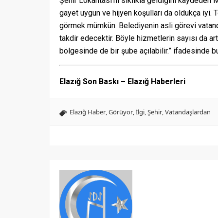
Şehir Lokantası’nı sıklıkla geldiğini kaydede
gayet uygun ve hijyen koşulları da oldukça iyi
görmek mümkün. Belediyenin asli görevi vatand
takdir edecektir. Böyle hizmetlerin sayısı da ar
bölgesinde de bir şube açılabilir.” ifadesinde b
Elazığ Son Baskı – Elazığ Haberleri
Elazığ Haber
,
Görüyor
,
İlgi
,
Şehir
,
Vatandaşlardan