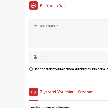
katılımcı
için çok önemli olan Sulama
Projeleri, Elazığ'da Bağcılık
Bir Yorum Yazın
Araştırma Enstitüsü kurulması,
Baskil Gıda OSB ve Baskil
Altunuşağı köyündeki sulama
projesinin kullanılabilmesine...
Daha sonraki yorumlarımda kullanılması için adım, e
Ziyaretçi Yorumları - 0 Yorum
Henüz yorum yapılmamış.