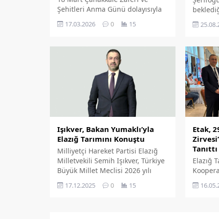
Şehitleri Anma Günü dolayısıyla
bekledi
bir mesaj yayımlayan AK Parti
giderere
17.03.2026
0
15
25.08.
Elazığ İl Başkanı Sencer
turizmi
Selmanoğlu, Çanakkale'nin
kazandır
milletimizin birlik ve beraberlik
ruhunun en güçlü şekilde ortaya
konduğu destansı bir mücadele
olduğunu ifade etti.
Etak, 
Işıkver, Bakan Yumaklı’yla
Zirvesi
Elazığ Tarımını Konuştu
Tanıttı
Milliyetçi Hareket Partisi Elazığ
Elazığ 
Milletvekili Semih Işıkver, Türkiye
Koopera
Büyük Millet Meclisi 2026 yılı
düzenle
bütçe görüşmeleri öncesinde
16.05.
17.12.2025
0
15
Zirvesi'
Tarım ve Orman Bakanı İbrahim
Elâzığ'ı
Yumaklı'yla bir araya geldi.
ve yöres
Işıkver görüşmede Elazığ tarımı