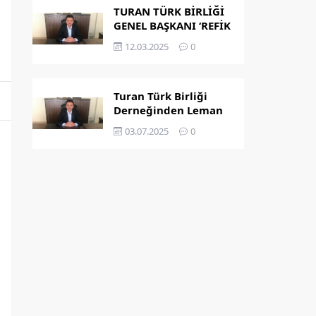
TURAN TÜRK BİRLİĞİ
GENEL BAŞKANI ‘REFİK
KAPLAN’ OLDU
12.03.2025
0
Turan Türk Birliği
Derneğinden Leman
Dergisi’nin
03.07.2025
0
Peygamber
Karikatürü Hakkında
Açıklama