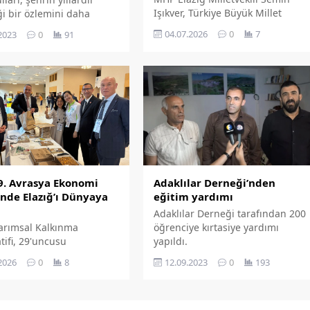
Işıkver, Türkiye Büyük Millet
ği bir özlemini daha
Meclisi Başkanlığı'na Tarım ve
k Elazığ'ın kültür ve
04.07.2026
0
7
2023
0
91
Orman Bakanı İbrahim Yumaklı
ne yeni bir değer daha
tarafından yazılı olarak
ıyor.
cevaplandırılması talebiyle Soru
Önergesi verdi.
29. Avrasya Ekonomi
Adaklılar Derneği’nden
’nde Elazığ’ı Dünyaya
eğitim yardımı
Adaklılar Derneği tarafından 200
Tarımsal Kalkınma
öğrenciye kırtasiye yardımı
tifi, 29'uncusu
yapıldı.
nen Avrasya Ekonomi
2026
0
8
12.09.2023
0
193
'ne katıldı. ETAK zirvede
n sahip olduğu potansiyel
el ürünleri uluslararası