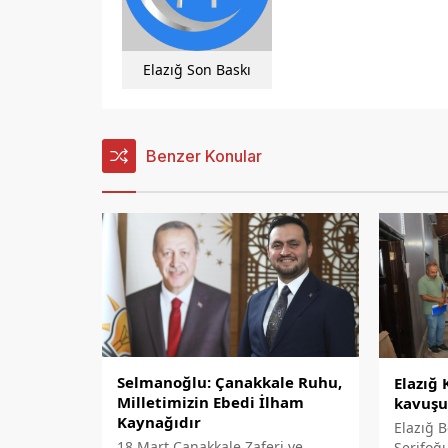
Elazığ Son Baskı
Benzer Konular
Selmanoğlu: Çanakkale Ruhu,
Elazığ
Milletimizin Ebedi İlham
kavuş
Kaynağıdır
Elazığ 
18 Mart Çanakkale Zaferi ve
Şerifoğu