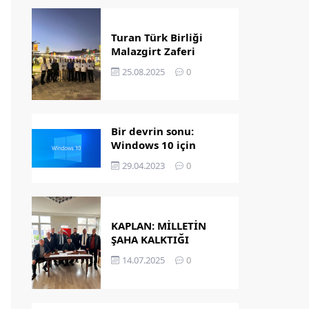
Turan Türk Birliği
Malazgirt Zaferi
Kutlamalarında
25.08.2025
0
Bir devrin sonu:
Windows 10 için
destek bitiyor!
29.04.2023
0
KAPLAN: MİLLETİN
ŞAHA KALKTIĞI
GÜNDÜR
14.07.2025
0