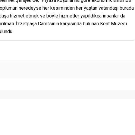
n Mehmet Şimşek de; “Piyasa koşullarına göre ekonomik anlamda
. Toplumun neredeyse her kesiminden her yaştan vatandaşı burada
aşa hizmet etmek ve böyle hizmetler yapıldıkça insanlar da
tırılmalı. İzzetpaşa Cami’sinin karşısında bulunan Kent Müzesi
ulundu.