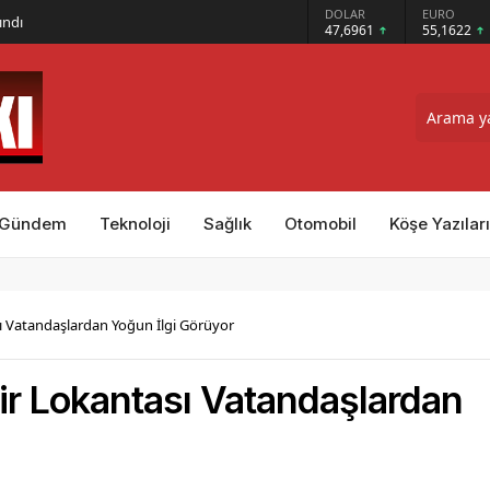
GRAM ALTIN
DOLAR
EURO
ındı
6.655,83
47,6961
55,1622
Gündem
Teknoloji
Sağlık
Otomobil
Köşe Yazıları
sı Vatandaşlardan Yoğun İlgi Görüyor
hir Lokantası Vatandaşlardan