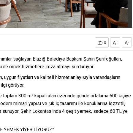
A
+
A
-
0
nımlar sağlayan Elazığ Belediye Başkanı Şahin Şerifoğulları,
şı ile örnek hizmetlere imza atmayı sürdürüyor.
ygun fiyatları ve kaliteli hizmet anlayışıyla vatandaşların
ilgi görüyor.
 toplam 300 m² kapalı alan üzerinde günde ortalama 600 kişiye
dern mimari yapısı ve şık iç tasarımı ile konuklarına lezzetli,
da sunuyor. Şehir Lokantası’nda 4 çeşit yemek, sadece 60 TL’ye
E YEMEK YİYEBİLİYORUZ”