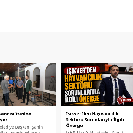
Işıkver’den Hayvancılık
 Kent Müzesine
Sektörü Sorunlarıyla İlgili
uyor
Önerge
Belediye Başkanı Şahin
MHP Elazığ Milletvekili Semih
lları, şehrin yıllardır