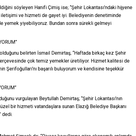
ldiğini söyleyen Hanifi Çimiş ise; “Şehir Lokantası’ndaki hijyene
n iletişimi ve hizmeti de gayet iyi. Belediyenin denetiminde
 ile yemek yiyebiliyoruz. Bundan sonra sürekli gelmeyi
UYORUM”
olduğunu belirten İsmail Demirtaş; “Haftada birkaç kez Şehir
 çerçevesinde çok temiz yemekler üretiliyor. Hizmet kalitesi de
in Şerifoğulları’nı başarılı buluyorum ve kendisine teşekkür
İYORUM”
nduğunu vurgulayan Beytullah Demirtaş; “Şehir Lokantası’nın
üzel bir hizmeti vatandaşlara sunan Elazığ Belediye Başkanı
” dedi.