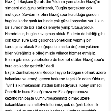
Elazığ İl Başkanı Şerafettin Yıldırım yeni stadın Elazığ’ın
simgesi olduğunu belirterek, “Bugün gerçekten çok
mutluyuz. Sevdamız olan Elazığspor kurulduğu günden
bugüne kadar şanlı tarihinde çok güzel başarıları var. Uzun
bir süredir de biz stat özlemiyle yanıp tutuşuyorduk.
Hamdolsun, bugün kavuşmuş olduk. Sizlerin de bildiği gibi
çok uzun süre Elazığspor’da yöneticilik yapmış bir
kardeşiniz olarak Elazığspor’un marka değerini yakinen
bilen yüreğimizle bileğimizle yıllarca hizmet etmişiz.
Bizim gibi nice yöneticilere de hizmet ettiler. Elazığspor’u
buralara kadar getirdik.” dedi.
Başta Cumhurbaşkanı Recep Tayyip Erdoğan’a olmak üzere
bakanlara ve emeği gecen herkese teşekkür eden Yıldırım;
“Bir fiziki mekandan stattan bahsediyoruz. Kolay olmadı.
Öncelikle bunu Elazığ’ımıza ve Elazığsporumuza
kazandıran başta Cumhurbaşkanımız olmak üzere
bakanlıklarımız, milletvekillerimiz, çok değerli bakanlık