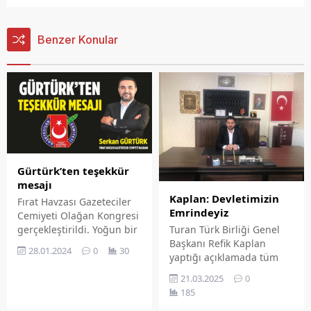
Benzer Konular
Gürtürk’ten teşekkür
mesajı
Kaplan: Devletimizin
Fırat Havzası Gazeteciler
Emrindeyiz
Cemiyeti Olağan Kongresi
Turan Türk Birliği Genel
gerçekleştirildi. Yoğun bir
Başkanı Refik Kaplan
katılımla gerçekleştirilen
28.01.2024
0
30
yaptığı açıklamada tüm
kongrede Serkan Gürtürk,
unsur ve kurullarımızla
Metin Çöteli ve İsmail
21.03.2025
0
devletimizin emrinde
Ekrem Katı oylandı.
185
milletimizin hizmetindeyiz