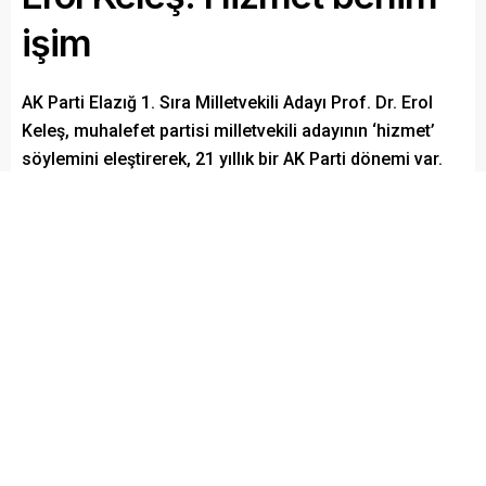
işim
AK Parti Elazığ 1. Sıra Milletvekili Adayı Prof. Dr. Erol
Keleş, muhalefet partisi milletvekili adayının ‘hizmet’
söylemini eleştirerek, 21 yıllık bir AK Parti dönemi var.
Yapılan hizmet AK Parti döneminde yapıldı.’ dedi.
Paylaş
Tweetle
Gönder