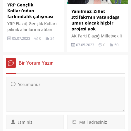
Yılmaz, Elazığ, 'İlk seçimde
Sürsürü Mahallesi’nde
YRP Gençlik
tavrını çok net bir şekilde
vatandaşlarla buluştu
Kolları’ndan
Yanılmaz: Zillet
ortaya koydu' dedi....
farkındalık çalışması
İttifakı’nın vatandaşa
umut olacak hiçbir
YRP Elazığ Gençlik Kolları
projesi yok
piknik alanlarına atılan
plastik poşetleri topladı.
AK Parti Elazığ Milletvekili
05.07.2023
0
24
Adayı Mücahit Yanılmaz,
07.05.2023
0
50
Millet İttifakı'nın
vatandaşlara umut olacak
hiçbir projesinin
Bir Yorum Yazın
olmadığını belirterek 'AK
Parti ile eser ve hizmet
siyasetinde yarışmak
yerine, abuk sabuk
vaatlerle günü kurtarmaya
çalışıyorlar.' dedi.