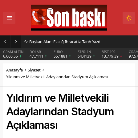
İmar Kararı Mahkemeye Taşındı
DOLAR
EURO
STERLİN
BIST 100
GRAM GÜMÜŞ
BIT
47,7111
55,1881
64,4139
13.779,39
97,57
$6
Anasayfa
Siyaset
Yıldırım ve Milletvekili Adaylarından Stadyum Açıklaması
Yıldırım ve Milletvekili
Adaylarından Stadyum
Açıklaması