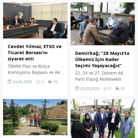
dedi. Hiçbir siyasi partinin
ön veya arka bahçesi
değiliz. Yerimiz ve
çizgimiz tamamen kadim
devletin bekası ve Türk’ün
töresidir. Bizler herbir
yetkilimizle devletin ve
milletin isimsiz çerileriyiz.
Cevdet Yılmaz, ETSO ve
Son günlerde yaşanan
Ticaret Borsası’nı
Demirbağ; “28 Mayıs’ta
sokağa inme davetine...
ziyaret etti
Ülkemiz İçin Kader
Seçimi Yaşayacağız”
TBMM Plan ve Bütçe
Komisyonu Başkanı ve AK
22. 24 ve 27. Dönem AK
Parti Eski Bingöl
Parti Elazığ Milletvekili
24.05.2023
0
19
Milletvekili Cevdet Yılmaz,
Zülfü Demirbağ,
20.05.2023
0
37
Elazığ TSO Başkanı İdris
Elazığ’daki temaslarına
Alan ve Elazığ Ticaret
devam ediyor. 28 Mayıs’ta
Borsası Yönetim Kurulu
gerçekleştirilecek
Başkanı Mehmet Ali
Cumhurbaşkanlığı seçimi
Dumandağ ile bir araya
için Elazığlılarla bir araya
geldi. 28 Mayıs
gelip Cumhurbaşkanı
cumhurbaşkanlığı
Recep Tayyip Erdoğan’ın
seçimlerine değinen
selamını ileten Demirbağ,