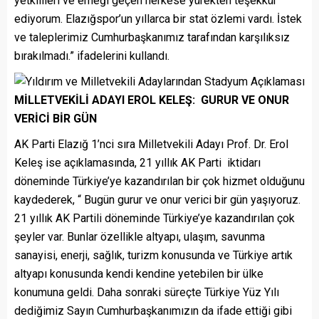
yetkilileri ve emeği geçen herkese yürekten teşekkür
ediyorum. Elazığspor’un yıllarca bir stat özlemi vardı. İstek
ve taleplerimiz Cumhurbaşkanımız tarafından karşılıksız
bırakılmadı.” ifadelerini kullandı.
MİLLETVEKİLİ ADAYI EROL KELEŞ: GURUR VE ONUR
VERİCİ BİR GÜN
AK Parti Elazığ 1’nci sıra Milletvekili Adayı Prof. Dr. Erol
Keleş ise açıklamasında, 21 yıllık AK Parti iktidarı
döneminde Türkiye’ye kazandırılan bir çok hizmet olduğunu
kaydederek, “ Bugün gurur ve onur verici bir gün yaşıyoruz.
21 yıllık AK Partili döneminde Türkiye’ye kazandırılan çok
şeyler var. Bunlar özellikle altyapı, ulaşım, savunma
sanayisi, enerji, sağlık, turizm konusunda ve Türkiye artık
altyapı konusunda kendi kendine yetebilen bir ülke
konumuna geldi. Daha sonraki süreçte Türkiye Yüz Yılı
dediğimiz Sayın Cumhurbaşkanımızın da ifade ettiği gibi