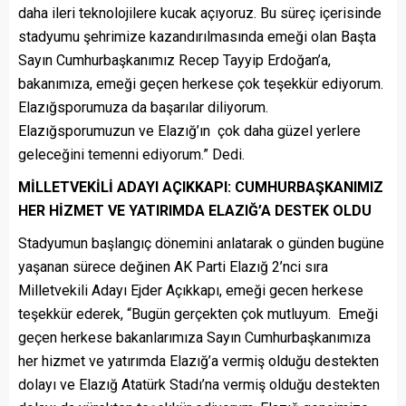
daha ileri teknolojilere kucak açıyoruz. Bu süreç içerisinde
stadyumu şehrimize kazandırılmasında emeği olan Başta
Sayın Cumhurbaşkanımız Recep Tayyip Erdoğan’a,
bakanımıza, emeği geçen herkese çok teşekkür ediyorum.
Elazığsporumuza da başarılar diliyorum.
Elazığsporumuzun ve Elazığ’ın çok daha güzel yerlere
geleceğini temenni ediyorum.” Dedi.
MİLLETVEKİLİ ADAYI AÇIKKAPI: CUMHURBAŞKANIMIZ
HER HİZMET VE YATIRIMDA ELAZIĞ’A DESTEK OLDU
Stadyumun başlangıç dönemini anlatarak o günden bugüne
yaşanan sürece değinen AK Parti Elazığ 2’nci sıra
Milletvekili Adayı Ejder Açıkkapı, emeği gecen herkese
teşekkür ederek, “Bugün gerçekten çok mutluyum. Emeği
geçen herkese bakanlarımıza Sayın Cumhurbaşkanımıza
her hizmet ve yatırımda Elazığ’a vermiş olduğu destekten
dolayı ve Elazığ Atatürk Stadı’na vermiş olduğu destekten