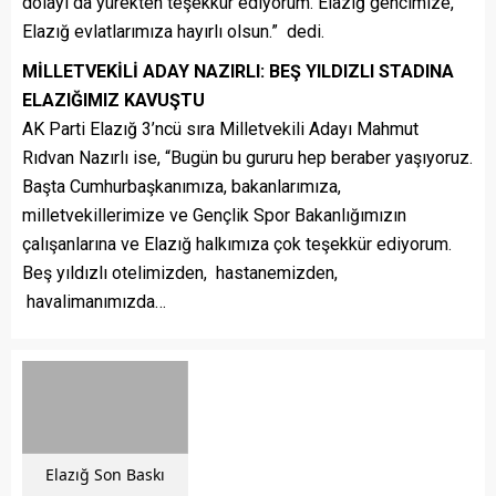
dolayı da yürekten teşekkür ediyorum. Elazığ gencimize,
Elazığ evlatlarımıza hayırlı olsun.” dedi.
MİLLETVEKİLİ ADAY NAZIRLI: BEŞ YILDIZLI STADINA
ELAZIĞIMIZ KAVUŞTU
AK Parti Elazığ 3’ncü sıra Milletvekili Adayı Mahmut
Rıdvan Nazırlı ise, “Bugün bu gururu hep beraber yaşıyoruz.
Başta Cumhurbaşkanımıza, bakanlarımıza,
milletvekillerimize ve Gençlik Spor Bakanlığımızın
çalışanlarına ve Elazığ halkımıza çok teşekkür ediyorum.
Beş yıldızlı otelimizden, hastanemizden,
havalimanımızda…
Elazığ Son Baskı