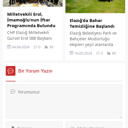
üzerinden 6 yıl geçti.
Milletvekili Erol,
İmamoğlu’nun İftar
Elazığ’da Bahar
Programında Bulundu
Temizliğine Başlandı
CHP Elazığ Milletvekili
Elazığ Belediyesi Park ve
Gürsel Erol İBB Başkanı
Bahçeler Müdürlüğü
Ekrem İmamoğlu'nun ev
ekipleri yeşil alanlarda
04.04.2024
0
39
sahipliğinde düzenlenen
temizlik ve bakım
16.05.2024
0
40
iftar programına katıldı.
çalışmaları
gerçekleştiriyor.
Bir Yorum Yazın