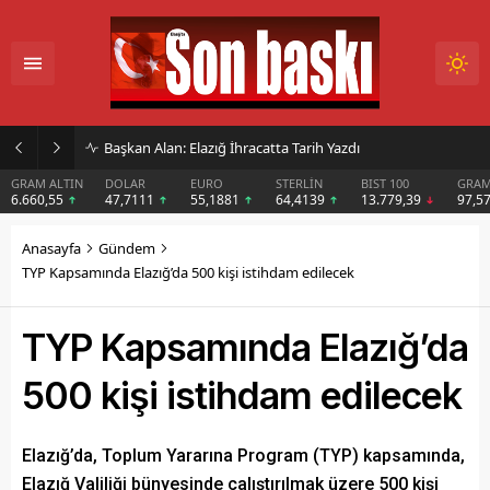
Başkan Alan: Elazığ İhracatta Tarih Yazdı
N
DOLAR
EURO
STERLİN
BIST 100
GRAM GÜMÜŞ
B
47,7111
55,1881
64,4139
13.779,39
97,57
Anasayfa
Gündem
TYP Kapsamında Elazığ’da 500 kişi istihdam edilecek
TYP Kapsamında Elazığ’da
500 kişi istihdam edilecek
Elazığ’da, Toplum Yararına Program (TYP) kapsamında,
Elazığ Valiliği bünyesinde çalıştırılmak üzere 500 kişi