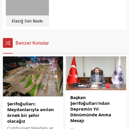
Elazığ Son Baskı
Benzer Konular
Başkan
Şerifoğulları’ndan
Şerifoğulları:
Depremin Yıl
Meydanlarıyla anılan
Dönümünde Anma
örnek bir şehir
Mesajı
olacağız
Elazığ Belediye Başkanı
Cumhuriyet Meydanı ve