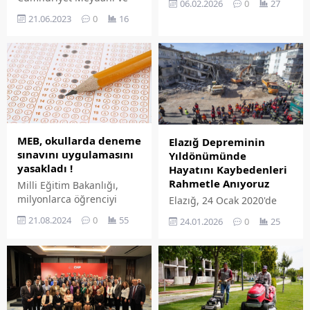
06.02.2026
0
27
Şahin Şerifoğulları, 6
Yer Altı Otoparkı ile 15
21.06.2023
0
16
Şubat 2023 yılında
Temmuz Demokrasi
yaşanan Kahramanmaraş
Meydanı ve Yer Altı
merkezli asrın felaketinin
Otoparkı, hizmete
üçüncü yıl dönümünde bir
sunulduğu günden
anma mesajı yayımladı.
itibaren şehir merkezine
nefes aldırmanın yanı sıra
yaklaşık 100 bin araca da
otopark hizmeti verdi.
MEB, okullarda deneme
Elazığ Depreminin
sınavını uygulamasını
Yıldönümünde
yasakladı !
Hayatını Kaybedenleri
Rahmetle Anıyoruz
Milli Eğitim Bakanlığı,
milyonlarca öğrenciyi
Elazığ, 24 Ocak 2020'de
ilgilendiren kararı
6.8 büyüklüğünde
21.08.2024
0
55
24.01.2026
0
25
duyurdu. Okullarda
depremle sarsıldı.
liselere kadar deneme
Depremde 41 canımızı
sınavı yapılması
toprağa verirken binlerce
yasaklandı.
yaralı vatandaş o günlerin
izini taşıyor. Elazığ'ın en
soğuk gecesinin