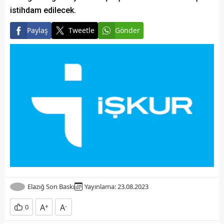
istihdam edilecek.
Paylaş
Tweetle
Gönder
Elazığ Son Baskı
Yayınlama: 23.08.2023
A
+
A
-
0