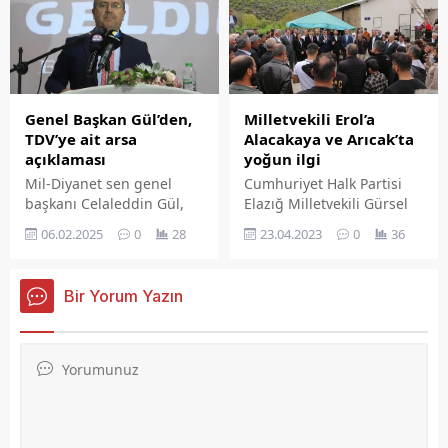
Milletvekili Erol’a
Genel Başkan Gül’den,
Alacakaya ve Arıcak’ta
TDV’ye ait arsa
yoğun ilgi
açıklaması
Cumhuriyet Halk Partisi
Mil-Diyanet sen genel
Elazığ Milletvekili Gürsel
başkanı Celaleddin Gül,
Erol ve parti üyeleri,
Belediye binası yanındaki
23.04.2023
0
36
06.02.2025
0
28
bayramın üçüncü
Türkiye Diyanet Vakfına ait
gününde de vatandaşlarla
arsa ile ilgili açıklama
buluşmaya devam ediyor.
yaptı.
Bir Yorum Yazın