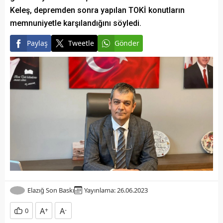
Keleş, depremden sonra yapılan TOKİ konutların
memnuniyetle karşılandığını söyledi.
Paylaş
Tweetle
Gönder
Elazığ Son Baskı
Yayınlama: 26.06.2023
A
+
A
-
0