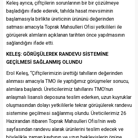
Keleş ayrıca, çiftçilerin sorunlarının bir bir çözülmeye
başladığını ifade ederek, tahılda hasat mevsiminin
başlamasıyla birlikte üreticinin ürününü değerinden
satması amacıyla Toprak Mahsulleri Ofisi yetkilileri ile
görüşerek alımların açıklanan tarihten önce yapılmasının
sağlandığını ifade etti.
KELEŞ: GÖRÜŞÜLEREK RANDEVU SİSTEMİNE
GEÇİLMESİ SAĞLANMIŞ OLUNDU
Erol Keleş, “Çiftçilerimizin ürettiği tahılların değerinden
alınması amacıyla TMO ile yaptığımız görüşmeler sonucu,
alımlara başlandı. Üreticilerimiz tahıllarını TMO’nun
anlaşmalı lisanslı deposuna teslim ederken, uzun kuyruklar
oluşmasından dolayı yetkililerle tekrar görüşülerek randevu
sistemine geçilmesi sağlanmış olundu. Üreticilerimiz 26
Hazirandan itibaren Toprak Mahsulleri Ofisi’nin web
sayfasından randevu alarak ürünlerini teslim edecek ve
böylelikle zaman kaybının ve uzun bekleyişlerin önüne