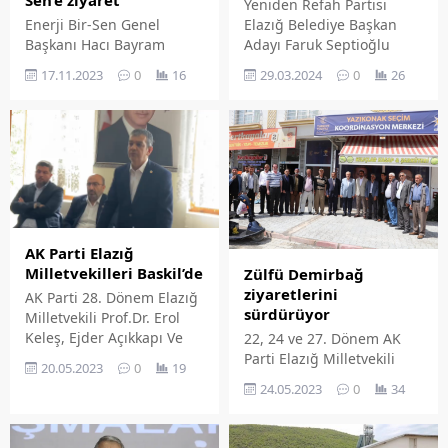
Yeniden Refah Partisi
Enerji Bir-Sen Genel
Elazığ Belediye Başkan
Başkanı Hacı Bayram
Adayı Faruk Septioğlu
Tonbul Memur-Sen'i
seçime sayılı günler kala
17.11.2023
0
16
29.03.2024
0
26
ziyareti etti.
Kanal Fırat ve Kanal 23
ekranlarında Furkan
Dilaver ve Elif Doğan’ın
sunduğu ortak canlı yayın
programına konuk oldu.
Başkan Adayı Septioğlu,
seçim çalışmalarını ve
projelerini anlatarak
soruları cevaplandırdı.
AK Parti Elazığ
Yeniden Refah Partisi
Milletvekilleri Baskil’de
Zülfü Demirbağ
Genel Başkanı Dr. Fatih
ziyaretlerini
AK Parti 28. Dönem Elazığ
Erbakan da...
sürdürüyor
Milletvekili Prof.Dr. Erol
Keleş, Ejder Açıkkapı Ve
22, 24 ve 27. Dönem AK
Mahmut Rıdvan Nazırlı,
Parti Elazığ Milletvekili
20.05.2023
0
19
seçimler sonrasında
Zülfü Demirbağ, 28 Mayıs
24.05.2023
0
34
Baskil’de vatandaşlarla bir
Cumhurbaşkanlığı seçimi
araya geldi.
için çalışmalarına devam
ediyor.