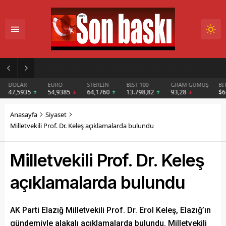
Başkan Sarışın’dan Dem Parti Milletvekili Koçyiğit’in Karakoçan’daki Konuşmasına Sert Tepki
DOLAR
EURO
STERLİN
BIST 100
GRAM GÜMÜŞ
BIT
47,5935
54,9385
64,1760
13.798,82
93,28
$6
Anasayfa
Siyaset
Milletvekili Prof. Dr. Keleş açıklamalarda bulundu
Milletvekili Prof. Dr. Keleş
açıklamalarda bulundu
AK Parti Elazığ Milletvekili Prof. Dr. Erol Keleş, Elazığ’ın
gündemiyle alakalı açıklamalarda bulundu. Milletvekili