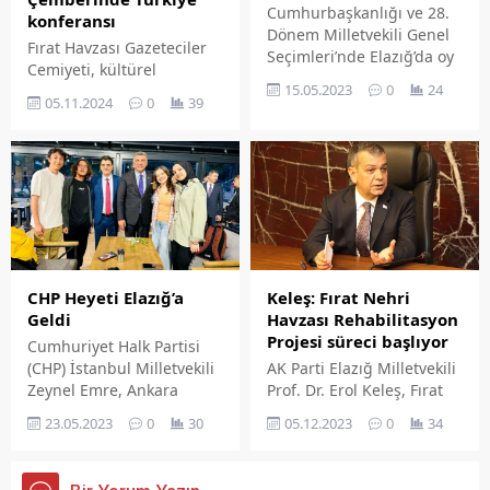
Altıyaka Sulama Göleti
Cumhurbaşkanlığı ve 28.
konferansı
inşaatının maddi
Dönem Milletvekili Genel
Fırat Havzası Gazeteciler
imkansızlıklar ve tasarruf
Seçimleri’nde Elazığ’da oy
Cemiyeti, kültürel
tedbirlerinden dolayı
sayım işlemi tamamlandı.
15.05.2023
0
24
etkinlikler kapsamında
ihaleye çıkılmasına...
Kesin olmayan sonuçlara
05.11.2024
0
39
önemli bir konferansa
göre Elazığ’ın
imza atmaya hazırlanıyor.
milletvekilleri belli oldu.
Keleş: Fırat Nehri
CHP Heyeti Elazığ’a
Havzası Rehabilitasyon
Geldi
Projesi süreci başlıyor
Cumhuriyet Halk Partisi
AK Parti Elazığ Milletvekili
(CHP) İstanbul Milletvekili
Prof. Dr. Erol Keleş, Fırat
Zeynel Emre, Ankara
Nehri Havzası
Milletvekili Nihat Yeşil ve
05.12.2023
0
34
23.05.2023
0
30
Rehabilitasyon Projesi
Elazığ Milletvekili Gürsel
süreci ile ilgili detayları
Erol, 2. tur seçimleri için
aktardı.
şehrimize gelerek saha