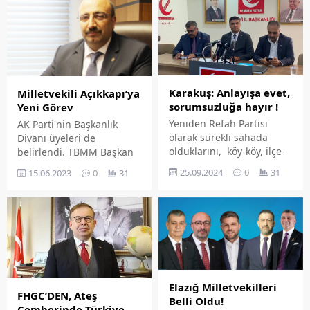
Karakuş: Anlayışa evet,
Milletvekili Açıkkapı’ya
sorumsuzluğa hayır !
Yeni Görev
Yeniden Refah Partisi
AK Parti'nin Başkanlık
olarak sürekli sahada
Divanı üyeleri de
olduklarını, köy-köy, ilçe-
belirlendi. TBMM Başkan
ilçe gezerek vatandaşların
vekili Bekir Bozdağ
25.09.2024
0
31
15.06.2023
0
31
sorunlarını yerinde
olurken, grup yönetim
dinlediklerini ifade eden
kurulu üyeliğine ilimiz
Başkan Karakuş, Keban
milletvekili Ejder Açıkkapı
ilçe ziyaretlerinde bölge
getirildi.
halkının şikâyetleri ile
karşılaştıklarını ve bunu
dile getirdiklerini
vurguladı. “SULAMA
Elazığ Milletvekilleri
ROJESİ LOJMANLARA FEDA
FHGC’DEN, Ateş
Belli Oldu!
EDİLEMEZ” DSİ tarafından
Çemberinde Türkiye