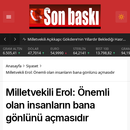
Başkan Sarışın’dan Dem Parti Milletvekili Koçyiğit’in Karakoçan’daki Konuşmasına Sert Tepki
DOLAR
EURO
STERLİN
BIST 100
GRAM GÜMÜŞ
BIT
47,7014
54,9990
64,2141
13.798,82
94,19
$6
Anasayfa
Siyaset
Milletvekili Erol: Önemli olan insanların bana gönlünü açmasıdır
Milletvekili Erol: Önemli
olan insanların bana
gönlünü açmasıdır