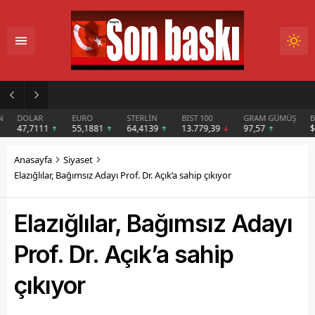
İmar Kararı Mahkemeye Taşındı
DOLAR
EURO
STERLİN
BIST 100
GRAM GÜMÜŞ
BIT
47,7111
55,1881
64,4139
13.779,39
97,57
$6
Anasayfa
Siyaset
Elazığlılar, Bağımsız Adayı Prof. Dr. Açık’a sahip çıkıyor
Elazığlılar, Bağımsız Adayı
Prof. Dr. Açık’a sahip
çıkıyor