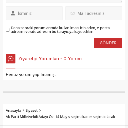
ŞART Azerbaycan’ın
başkenti Bakü’de, TÜRK...
Daha sonraki yorumlarımda kullanılması için adım, e-posta
adresim ve site adresim bu tarayıcıya kaydedilsin.
Ziyaretçi Yorumları - 0 Yorum
Henüz yorum yapılmamış.
Anasayfa
Siyaset
Ak Parti Milletvekili Adayı Öz: 14 Mayıs seçimi kader seçimi olacak