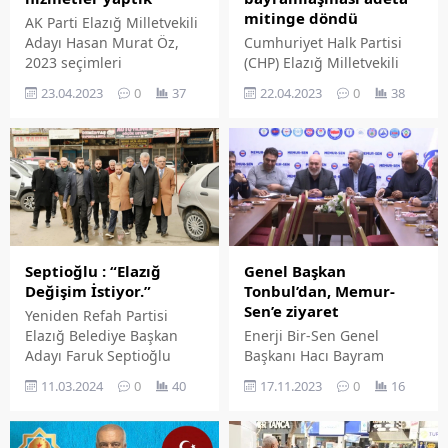
mitinge döndü
AK Parti Elazığ Milletvekili
Adayı Hasan Murat Öz,
Cumhuriyet Halk Partisi
2023 seçimleri
(CHP) Elazığ Milletvekili
kapsamında Malatya
Gürsel Erol'un 15 Temmuz
23.04.2023
0
37
22.04.2023
0
38
Caddesi'ndeki esnafları
Demokrasi Meydanı'nda
ziyaret etti.
vatandaşlarla
bayramlaşması adeta
mitinge döndü. Meydanı
hınca hınç dolduran
binlerce kişi, hep bir
ağızdan sloganlar atarak
destek sözü verdi.
Septioğlu : “Elazığ
Genel Başkan
Değişim İstiyor.”
Tonbul’dan, Memur-
Sen’e ziyaret
Yeniden Refah Partisi
Elazığ Belediye Başkan
Enerji Bir-Sen Genel
Adayı Faruk Septioğlu
Başkanı Hacı Bayram
2024 Mahalli İdareler
Tonbul Memur-Sen'i
11.03.2024
0
40
17.11.2023
0
16
seçimlerine doğru adım
ziyareti etti.
adım şehrin dört bir
yanında vatandaşlarla