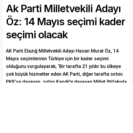
Ak Parti Milletvekili Adayı
Öz: 14 Mayıs seçimi kader
seçimi olacak
AK Parti Elazığ Milletvekili Adayı Hasan Murat Öz, 14
Mayıs seçimlerinin Türkiye için bir kader seçimi
olduğunu vurgulayarak, ‘Bir tarafta 21 yıldır bu ülkeye
çok büyük hizmetler eden AK Parti, diğer tarafta sırtını
PKK’ya dayayan, sırtını Kandil’e dayayan Millet İttifakıyla
karşı karşıyayız. Elazığ’ımız 21 yıldır olduğu gibi bu
seçimlerde de Doğru Adam ve Doğru Adımlarla yola
devam diyecektir.’ dedi.
Paylaş
Tweetle
Gönder