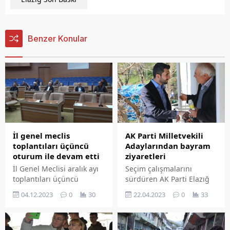
Benzer Konular
AK Parti Milletvekili
İl genel meclis
Adaylarından bayram
toplantıları üçüncü
ziyaretleri
oturum ile devam etti
Seçim çalışmalarını
İl Genel Meclisi aralık ayı
sürdüren AK Parti Elazığ
toplantıları üçüncü
milletvekili adayları
birleşimle devam etti.
22.04.2023
0
33
04.12.2023
0
30
vatandaşlarla bir araya
gelerek bayramlaştılar…