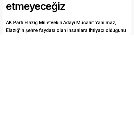
etmeyeceğiz
AK Parti Elazığ Milletvekili Adayı Mücahit Yanılmaz,
Elazığ’ın şehre faydası olan insanlara ihtiyacı olduğunu
ve bu şehri menfaat aracı olarak görenlere teslim
etmeyeceklerini söyledi.
Paylaş
Tweetle
Gönder