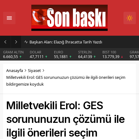
İmar Kararı Mahkemeye Taşındı
DOLAR
EURO
STERLİN
BIST 100
GRAM GÜMÜŞ
BIT
47,7111
55,1881
64,4139
13.779,39
97,57
$6
Anasayfa
Siyaset
Milletvekili Erol: GES sorununuzun çözümü ile ilgili önerileri seçim
bildirgemize koyduk
Milletvekili Erol: GES
sorununuzun çözümü ile
ilgili önerileri seçim