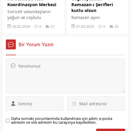
Koordinasyon Merkezi
Ramazan-ı Şerifleri
kutlu olsun
Sivriceli vatandaşların
yoğun ve coşkulu
Ramazan ayını
katılımları ile gerçekleşen
karşılamanın heyecanının
26.02.2024
0
27
01.03.2025
0
20
Seçim Koordinasyon
yaşandığını belirten MHP
Merkezi açılışı, Ebubekir
Elazığ Milletvekili Semih
Irmak’ın adeta şovuna
IŞIKVER, 'Müstesna bir
Bir Yorum Yazın
döndü. Yeniden Refah
ayın, mübarek bir zaman
Partisi’nin tam kadro
aralığının, 11 ayın sultanı
katıldığı açılışta konuşma
mukaddes bir dönemin
yapan İl Başkanı Ömer
bir kez daha feyzine,
Ateş; bugün burada bu
tekraren faziletine,
coşku bize gösteriyor ki
yeniden bereket ve
Sivrice kararını vermiş ve
nimetine vasıl olmanın
Sivrice değişim istiyor.
manevi bahtiyarlığını
Milli Görüş’ün sancağını
yaşıyoruz' dedi.
Sivrice’ye dikeceğini ve...
Daha sonraki yorumlarımda kullanılması için adım, e-posta
adresim ve site adresim bu tarayıcıya kaydedilsin.