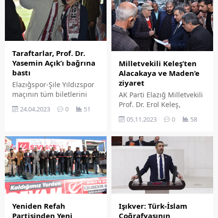
Taraftarlar, Prof. Dr.
Yasemin Açık’ı bağrına
Milletvekili Keleş’ten
bastı
Alacakaya ve Maden’e
ziyaret
Elazığspor-Şile Yıldızspor
maçının tüm biletlerini
AK Parti Elazığ Milletvekili
satın alarak taraftarlara
Prof. Dr. Erol Keleş,
24.04.2023
0
51
jest yapan Elazığ Bağımsız
ziyaretlerine Alacakaya ve
05.11.2023
0
58
Milletvekili Adayı Prof. Dr.
Maden ilçeleri ile devam
Yasemin Açık, karşılaşmayı
etti.
taraftarların arasında
izlerken, maç sonu ise
galibiyet primini
üstlenerek futbolculara da
jest yaptı.
Yeniden Refah
Işıkver: Türk-İslam
Partisinden Yeni
Coğrafyasının