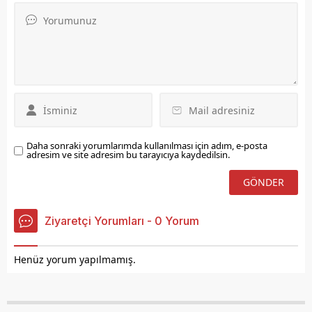
Bükra Demir ve Ahmet
sporcuların yoğun ilgi
Melikşah Güleç,
gösterdiği
şampiyonluk
organizasyonda, takımlar
mücadelesinde karşı
üç gün boyunca parkede
karşıya geldi.
üstünlük mücadelesi
verdi. Müsabakalara 4
takımdan toplam 48
sporcu katıldı.
Daha sonraki yorumlarımda kullanılması için adım, e-posta
adresim ve site adresim bu tarayıcıya kaydedilsin.
Ziyaretçi Yorumları - 0 Yorum
Henüz yorum yapılmamış.