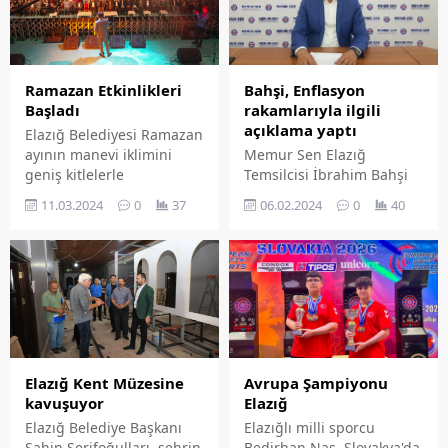
Ramazan Etkinlikleri
Bahşi, Enflasyon
Başladı
rakamlarıyla ilgili
açıklama yaptı
Elazığ Belediyesi Ramazan
ayının manevi iklimini
Memur Sen Elazığ
geniş kitlelerle
Temsilcisi İbrahim Bahşi
buluşturacağı geleneksel
açıklanan enflasyon
11.03.2024
0
37
06.02.2024
0
40
Ramazan ayı etkinliklerine
rakamlarını
ilişkin hazırlıklarını
değerlendirerek 'Memur-
tamamladı.
Sen olarak beklentimiz,
fiyat istikrarı noktasında
alınan tedbirlerin ve
önlemlerin bir an önce
piyasalara yansıması,
enflasyonu tetikleyen
geçici etkilerin ortadan
Avrupa Şampiyonu
Elazığ Kent Müzesine
kaldırılması, kamu
Elazığ
kavuşuyor
görevlilerinin enflasyon
Elazığlı milli sporcu
Elazığ Belediye Başkanı
kayıplarının son bulması,
Bedirhan Nas, Slovakya'da
Şahin Şerifoğulları, şehrin