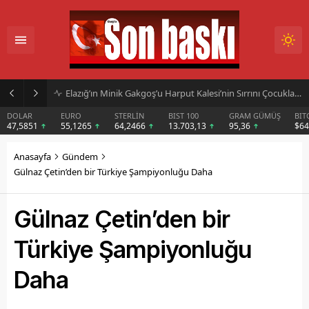
Elazığ’ın Minik Gakgoş’u Harput Kalesi’nin Sırrını Çocuklara Anlatıyor
DOLAR
EURO
STERLİN
BIST 100
GRAM GÜMÜŞ
BIT
47,5851
55,1265
64,2466
13.703,13
95,36
$6
Anasayfa
Gündem
Gülnaz Çetin’den bir Türkiye Şampiyonluğu Daha
Gülnaz Çetin’den bir
Türkiye Şampiyonluğu
Daha