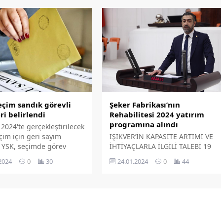
u şekilde gösterilir,
Kongresi'nin ardından Başkanlık
mişse bu alan boş kalır.
Divanı üyeleri belli oldu. Yeni
açıklanan listede Elazığ'dan 4
ismin yer alması şehirde
memnuniyet oluşturdu.
eçim sandık görevli
Şeker Fabrikası’nın
ri belirlendi
Rehabilitesi 2024 yatırım
programına alındı
2024'te gerçekleştirilecek
çim için geri sayım
IŞIKVER’İN KAPASİTE ARTIMI VE
. YSK, seçimde görev
İHTİYAÇLARLA İLGİLİ TALEBİ 19
sandık kurulu başkanı,
Ekim 2023 tarihinde Tarım ve
2024
0
30
24.01.2024
0
44
yeler ve bina
Orman Bakanı İbrahim Yumaklı’yı
arın alacakları ücretleri
ziyaret eden MHP Elazığ
.
Milletvekilimiz Sayın Semih
Işıkver, 10 Kasım 2023 tarihinde
Türkiye Büyük Millet Meclisi’ne
Sayın Yumaklı’nın