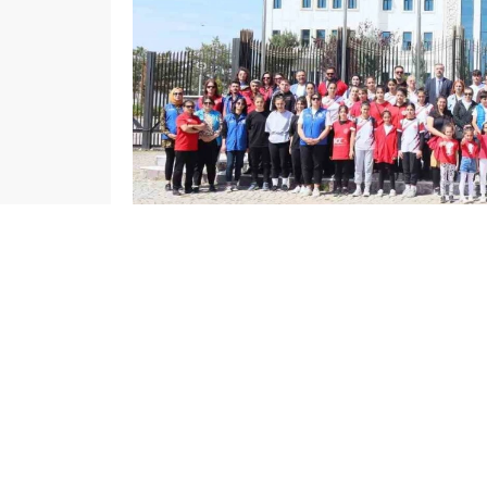
Elazığ Son Baskı
Yayınlama: 16.05.2023
Elazığ’da 19 Mayıs Atatürk’ü Anma Gençlik ve S
başladı.
Valilik önünde düzenlenen törende Atatürk Anıt