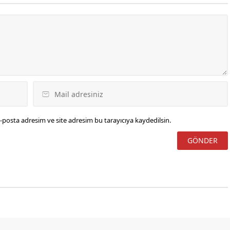
cevaplandırmasını talep ederek
yazılı soru önergesi vermiştir.
BAKAN YUMAKLI’DAN SORU
ÖNERGESİNE YAZILI CEVAP
GELDİ… MHP...
-posta adresim ve site adresim bu tarayıcıya kaydedilsin.