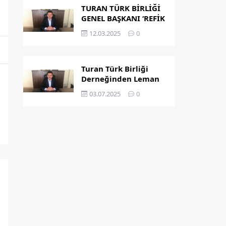
TURAN TÜRK BİRLİĞİ
GENEL BAŞKANI ‘REFİK
KAPLAN’ OLDU
12.03.2025
0
Turan Türk Birliği
Derneğinden Leman
Dergisi’nin
03.07.2025
0
Peygamber
Karikatürü Hakkında
Açıklama