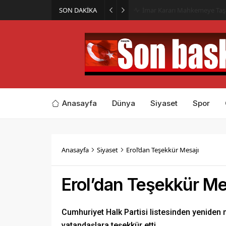
SON DAKİKA
İmar Kararı Mahkemeye Taş
Anasayfa
Dünya
Siyaset
Spor
Anasayfa
Siyaset
Erol’dan Teşekkür Mesajı
Erol’dan Teşekkür Me
Cumhuriyet Halk Partisi listesinden yeniden me
vatandaşlara teşekkür etti..