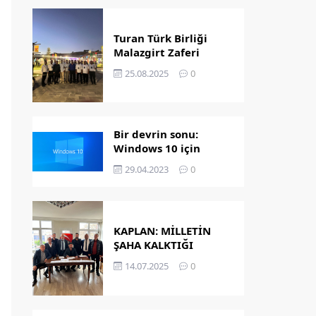
Turan Türk Birliği
Malazgirt Zaferi
Kutlamalarında
25.08.2025
0
Bir devrin sonu:
Windows 10 için
destek bitiyor!
29.04.2023
0
KAPLAN: MİLLETİN
ŞAHA KALKTIĞI
GÜNDÜR
14.07.2025
0