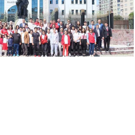
A
+
A
-
por Bayramı’nın 103. yıl dönümü ile Gençlik Haftası kutlamaları
ı’na çelenk sunuldu ve ardından saygı duruşunda bulunularak,