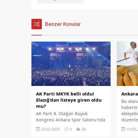
Benzer Konular
Ankara
AK Parti MKYK belli oldu!
Elazığ’dan listeye giren oldu
Bu alan
mu?
haberle i
ekleyebi
AK Parti 8. Olağan Büyük
düzenle
Kongresi Ankara Spor Salonu'nda
bölümün
gerçekleşiyor.
10.05.
23.02.2025
0
24
eklenmiş