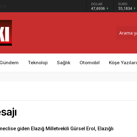
GRAM ALTIN
DOLAR
EURO
ındı
6.659,26
47,6936
55,1834
Gündem
Teknoloji
Sağlık
Otomobil
Köşe Yazıları
sajı
clise giden Elazığ Milletvekili Gürsel Erol, Elazığlı