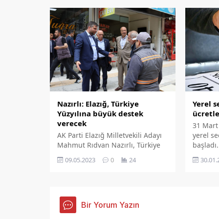
olarak b
eklenme
Nazırlı: Elazığ, Türkiye
Yerel s
Yüzyılına büyük destek
ücretle
verecek
31 Mart 
AK Parti Elazığ Milletvekili Adayı
yerel se
Mahmut Rıdvan Nazırlı, Türkiye
başladı
Yüzyılının eser ve hizmet siyaseti
alacak 
09.05.2023
0
24
30.01.
üzerinden yükseleceğini
memur ü
belirterek '14 Mayıs'ta Türkiye
sorumlul
yüzyılı için yarın değil, hemen
açıkladı
şimdi diyen Elazığlı
vatandaşlarımız, AK Parti'nin ve
Bir Yorum Yazın
onun liderinin davasının yanında