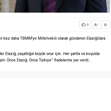
A
+
A
-
0
bir kez daha TBMM’ye Milletvekili olarak gönderen Elazığlılara
ler Elazığ, yaşattığın büyük onur için…Her şartta ve koşulda
m. Önce Elazığ. Önce Türkiye” ifadelerine yer verdi…