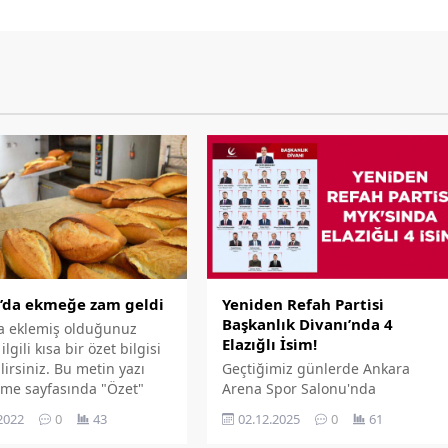
’da ekmeğe zam geldi
Yeni̇den Refah Parti̇si̇
Başkanlık Dı̇vanı’nda 4
a eklemiş olduğunuz
Elazığlı İsi̇m!
lgili kısa bir özet bilgisi
lirsiniz. Bu metin yazı
Geçtiğimiz günlerde Ankara
me sayfasında "Özet"
Arena Spor Salonu'nda
den eklenebilir. Özet
gerçekleştirilen Yeniden Refah
2022
0
43
02.12.2025
0
61
se başlık altında kalın
Partisi 3. Olağan Büyük