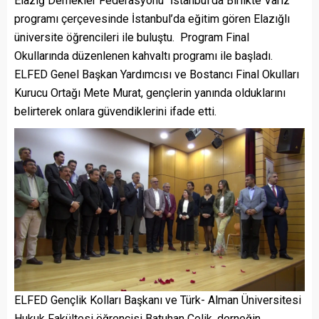
Elazığ Dernekler Federasyonu “İstanbul’da Birlikte Varız”
programı çerçevesinde İstanbul’da eğitim gören Elazığlı
üniversite öğrencileri ile buluştu. Program Final
Okullarında düzenlenen kahvaltı programı ile başladı.
ELFED Genel Başkan Yardımcısı ve Bostancı Final Okulları
Kurucu Ortağı Mete Murat, gençlerin yanında olduklarını
belirterek onlara güvendiklerini ifade etti.
ELFED Gençlik Kolları Başkanı ve Türk- Alman Üniversitesi
Hukuk Fakültesi öğrencisi Batuhan Çelik, derneğin