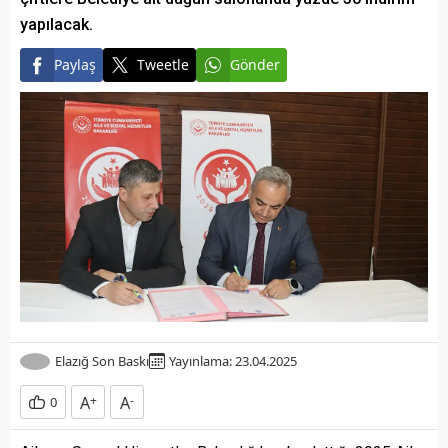
yapılacak.
Paylaş
Tweetle
Gönder
Elazığ Son Baskı
Yayınlama: 23.04.2025
A
+
A
-
0