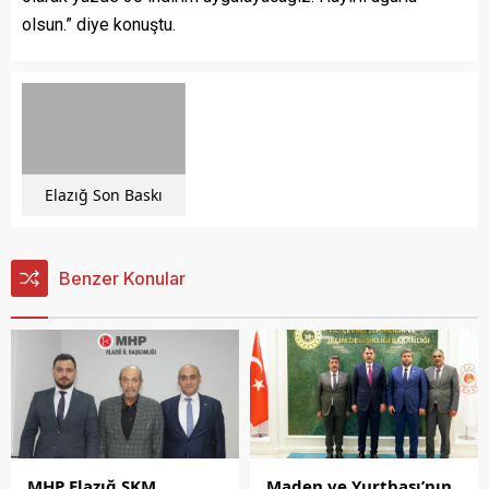
olsun.” diye konuştu.
Elazığ Son Baskı
Benzer Konular
MHP Elazığ SKM
Maden ve Yurtbaşı’nın