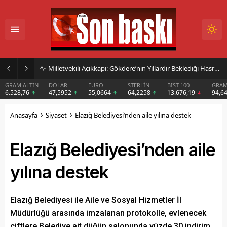
Başkan Sarışın’dan Dem Parti Milletvekili Koçyiğit’in Karakoçan’daki Konuşmasına Sert Tepki
DOLAR
EURO
STERLİN
BIST 100
GRAM GÜMÜŞ
BI
47,5952
55,0664
64,2258
13.676,19
94,64
$6
Anasayfa
Siyaset
Elazığ Belediyesi’nden aile yılına destek
Elazığ Belediyesi’nden aile
yılına destek
Elazığ Belediyesi ile Aile ve Sosyal Hizmetler İl
Müdürlüğü arasında imzalanan protokolle, evlenecek
çiftlere Belediye ait düğün salonunda yüzde 30 indirim