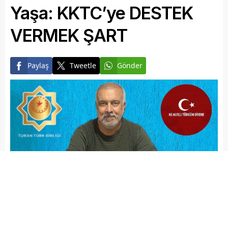
Yaşa: KKTC’ye DESTEK
VERMEK ŞART
Paylaş
Tweetle
Gönder
Elazığ Son Baskı
Yayınlama: 19.04.2025
Düzenleme: 19.04.2025 18:13