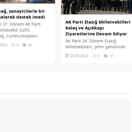
ğ, sanayicilerle bir
gelerek destek istedi
AK Parti Elazığ Milletvekilleri
ve 27. Dönem AK Parti
Keleş ve Açıkkapı
illetvekili Zülfü
Ziyaretlerine Devam Ediyor
ağ, Cumhurbaşkanı
AK Parti 28. Dönem Elazığ
ayyip Erdoğan'a destek
2023
0
23
Milletvekilleri, şehir genelinde
ı sürdürüyor.
hem teşekkür hem de Pazar
23.05.2023
0
12
günü gerçekleşecek seçimler için
Cumhurbaşkanı Erdoğan’a destek
ziyaretleri gerçekleştiriyor.