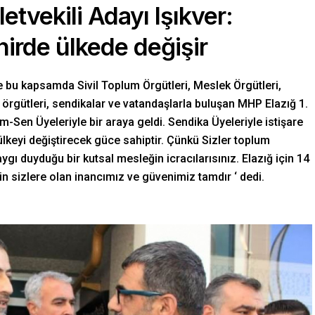
letvekili Adayı Işıkver:
hirde ülkede değişir
e bu kapsamda Sivil Toplum Örgütleri, Meslek Örgütleri,
ı örgütleri, sendikalar ve vatandaşlarla buluşan MHP Elazığ 1.
tim-Sen Üyeleriyle bir araya geldi. Sendika Üyeleriyle istişare
r ülkeyi değiştirecek güce sahiptir. Çünkü Sizler toplum
ygı duyduğu bir kutsal mesleğin icracılarısınız. Elazığ için 14
n sizlere olan inancımız ve güvenimiz tamdır ‘ dedi.