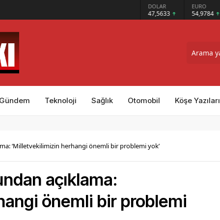
GRAM ALTIN
DOLAR
EURO
put Kalesi’nin Sırrını Çocuklara Anlatıyor
6.495,07
47,5633
54,9784
Gündem
Teknoloji
Sağlık
Otomobil
Köşe Yazıları
ma: ‘Milletvekilimizin herhangi önemli bir problemi yok’
rundan açıklama:
rhangi önemli bir problemi