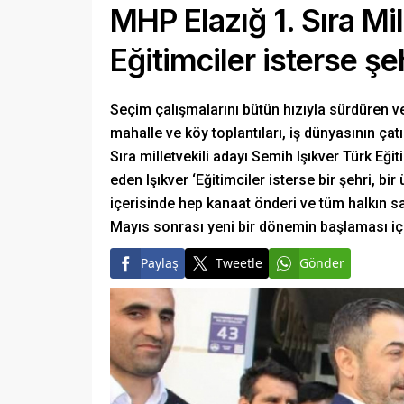
MHP Elazığ 1. Sıra Mil
Eğitimciler isterse şe
Seçim çalışmalarını bütün hızıyla sürdüren v
mahalle ve köy toplantıları, iş dünyasının çat
Sıra milletvekili adayı Semih Işıkver Türk Eği
eden Işıkver ‘Eğitimciler isterse bir şehri, bi
içerisinde hep kanaat önderi ve tüm halkın sa
Mayıs sonrası yeni bir dönemin başlaması içi
Paylaş
Tweetle
Gönder