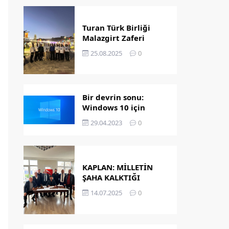
Turan Türk Birliği
Malazgirt Zaferi
Kutlamalarında
25.08.2025
0
Bir devrin sonu:
Windows 10 için
destek bitiyor!
29.04.2023
0
KAPLAN: MİLLETİN
ŞAHA KALKTIĞI
GÜNDÜR
14.07.2025
0