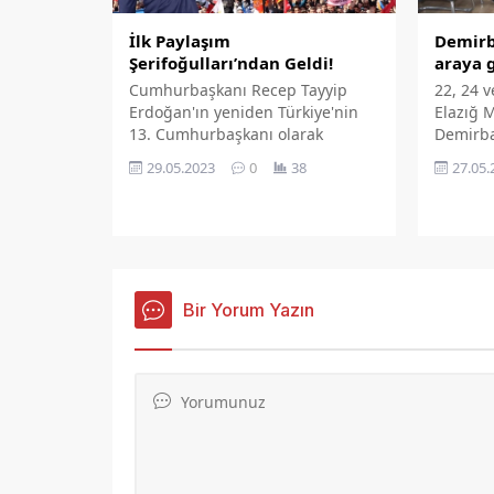
Demirba
İlk Paylaşım
araya 
Şerifoğulları’ndan Geldi!
22, 24 
Cumhurbaşkanı Recep Tayyip
Elazığ M
Erdoğan'ın yeniden Türkiye'nin
Demirb
13. Cumhurbaşkanı olarak
Recep T
seçilmesi sevincini sosyal medya
27.05.
29.05.2023
0
38
turların
hesabı üzerinden yaptığı
paylaşımla kamuoyuna duyuran
Elazığ Belediye Başkanı Şahin
Şerifoğulları 'ADAM KAZANDI'
dedi...
Bir Yorum Yazın