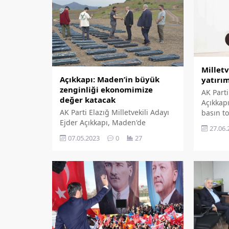
Milletv
Açıkkapı: Maden’in büyük
yatırım
zenginliği ekonomimize
AK Parti
değer katacak
Açıkkap
AK Parti Elazığ Milletvekili Adayı
basın t
Ejder Açıkkapı, Maden'de
meselel
27.06.
bulunan Türkiye Cumhuriyeti'nin
yatırımc
07.05.2023
0
27
en büyük bakır rezervinin gün
çağrısı
yüzüne çıkarılma çalışmalarının
başladığını, yaklaşık 100 km bir
derinliğe ulaşılarak Türkiye
ekonomisine önemli bir değer
katılacağın söyledi.