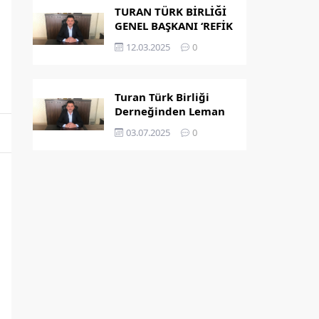
TURAN TÜRK BİRLİĞİ
GENEL BAŞKANI ‘REFİK
KAPLAN’ OLDU
12.03.2025
0
Turan Türk Birliği
Derneğinden Leman
Dergisi’nin
03.07.2025
0
Peygamber
Karikatürü Hakkında
Açıklama