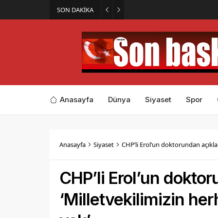
SON DAKİKA
Elazığ’ın Minik Gakgoş’u Har
Anasayfa
Dünya
Siyaset
Spor
Anasayfa
Siyaset
CHP’li Erol’un doktorundan açıkla
CHP’li Erol’un dokto
‘Milletvekilimizin he