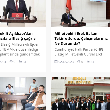
ekili Açıkkapı’dan
Milletvekili Erol, Bakan
cılara Elazığ çağrısı
Tekin’e Sordu: Çalışmalarınız
Ne Durumda?
 Elazığ Milletvekili Ejder
ı, TBMM'de düzenlediği
Cumhuriyet Halk Partisi (CHP)
oplantısında gündemdeki
Elazığ Milletvekili Gürsel Erol
ere değinirken,
Elazığ İl Genel Meclisi'nin 2021
2024
0
31
02.12.2023
0
34
ılara ise 'Elazığ'
Yılının Şubat Ayı'nda yaptığı
nda bulundu.
toplantıda Elazığ İl Milli Eğitim
Müdürlüğü'ne lojman yapımı için
devredilen arsalarla ilgili soru
önergesi verdi.