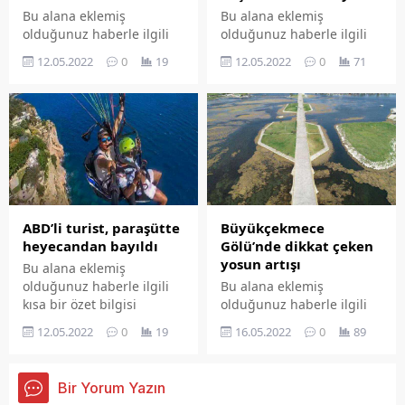
Bu alana eklemiş
Bu alana eklemiş
olduğunuz haberle ilgili
olduğunuz haberle ilgili
kısa bir özet bilgisi
kısa bir özet bilgisi
12.05.2022
0
19
12.05.2022
0
71
ekleyebilirsiniz. Bu metin
ekleyebilirsiniz. Bu metin
yazı düzenleme
yazı düzenleme
sayfasında "Özet"
sayfasında "Özet"
bölümünden eklenebilir.
bölümünden eklenebilir.
Özet eklenmişse başlık
Özet eklenmişse başlık
altında kalın olarak bu
altında kalın olarak bu
şekilde gösterilir,
şekilde gösterilir,
eklenmemişse bu alan boş
eklenmemişse bu alan boş
kalır.
kalır.
ABD’li turist, paraşütte
Büyükçekmece
heyecandan bayıldı
Gölü’nde dikkat çeken
yosun artışı
Bu alana eklemiş
olduğunuz haberle ilgili
Bu alana eklemiş
kısa bir özet bilgisi
olduğunuz haberle ilgili
ekleyebilirsiniz. Bu metin
kısa bir özet bilgisi
12.05.2022
0
19
16.05.2022
0
89
yazı düzenleme
ekleyebilirsiniz. Bu metin
sayfasında "Özet"
yazı düzenleme
bölümünden eklenebilir.
sayfasında "Özet"
Bir Yorum Yazın
Özet eklenmişse başlık
bölümünden eklenebilir.