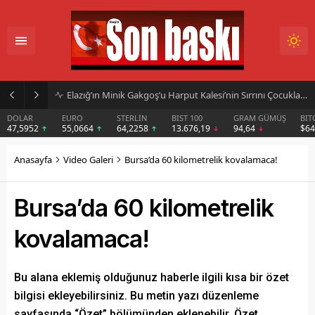
Elazığ’ın Minik Gakgoş’u Harput Kalesi’nin Sırrını Çocuklara Anlatıyor
DOLAR
EURO
STERLİN
BIST 100
GRAM GÜMÜŞ
BIT
47,5952
55,0664
64,2258
13.676,19
94,64
$6
Anasayfa
Video Galeri
Bursa’da 60 kilometrelik kovalamaca!
Bursa’da 60 kilometrelik
kovalamaca!
Bu alana eklemiş olduğunuz haberle ilgili kısa bir özet
bilgisi ekleyebilirsiniz. Bu metin yazı düzenleme
sayfasında “Özet” bölümünden eklenebilir. Özet