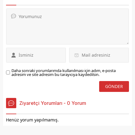
altında kalın olarak bu
Özet eklenmişse başlık
şekilde gösterilir,
altında kalın olarak bu
eklenmemişse bu alan boş
şekilde gösterilir,
kalır.
eklenmemişse bu alan boş
kalır.
Daha sonraki yorumlarımda kullanılması için adım, e-posta
adresim ve site adresim bu tarayıcıya kaydedilsin.
Ziyaretçi Yorumları - 0 Yorum
Henüz yorum yapılmamış.