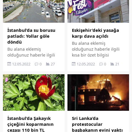
İstanbul’da su borusu
Eskişehir’deki yasağa
patladı: Yollar göle
karşı dava açıldı
döndü
Bu alana eklemiş
Bu alana eklemiş
olduğunuz haberle ilgili
olduğunuz haberle ilgili
kısa bir özet bilgisi
kısa bir özet bilgisi
ekleyebilirsiniz. Bu metin
12.05.2022
0
27
12.05.2022
0
21
ekleyebilirsiniz. Bu metin
yazı düzenleme
yazı düzenleme
sayfasında "Özet"
sayfasında "Özet"
bölümünden eklenebilir.
bölümünden eklenebilir.
Özet eklenmişse başlık
Özet eklenmişse başlık
altında kalın olarak bu
altında kalın olarak bu
şekilde gösterilir,
şekilde gösterilir,
eklenmemişse bu alan boş
eklenmemişse bu alan boş
kalır.
kalır.
İstanbul’da Şakayık
Sri Lanka’da
çiçeğini koparmanın
protestocular
cezası 110 bin TL
başbakanın evini yaktı