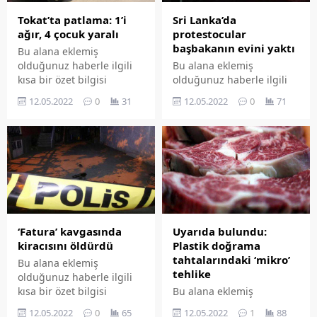
Tokat’ta patlama: 1’i
Sri Lanka’da
ağır, 4 çocuk yaralı
protestocular
başbakanın evini yaktı
Bu alana eklemiş
olduğunuz haberle ilgili
Bu alana eklemiş
kısa bir özet bilgisi
olduğunuz haberle ilgili
ekleyebilirsiniz. Bu metin
kısa bir özet bilgisi
12.05.2022
0
31
12.05.2022
0
71
yazı düzenleme
ekleyebilirsiniz. Bu metin
sayfasında "Özet"
yazı düzenleme
bölümünden eklenebilir.
sayfasında "Özet"
Özet eklenmişse başlık
bölümünden eklenebilir.
altında kalın olarak bu
Özet eklenmişse başlık
şekilde gösterilir,
altında kalın olarak bu
eklenmemişse bu alan boş
şekilde gösterilir,
kalır.
eklenmemişse bu alan boş
kalır.
‘Fatura’ kavgasında
Uyarıda bulundu:
kiracısını öldürdü
Plastik doğrama
tahtalarındaki ‘mikro’
Bu alana eklemiş
tehlike
olduğunuz haberle ilgili
kısa bir özet bilgisi
Bu alana eklemiş
ekleyebilirsiniz. Bu metin
olduğunuz haberle ilgili
12.05.2022
0
65
12.05.2022
1
88