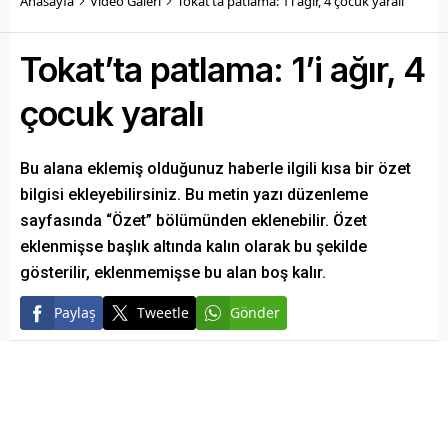
Anasayfa
Video Galeri
Tokat’ta patlama: 1’i ağır, 4 çocuk yaralı
Tokat’ta patlama: 1’i ağır, 4
çocuk yaralı
Bu alana eklemiş olduğunuz haberle ilgili kısa bir özet
bilgisi ekleyebilirsiniz. Bu metin yazı düzenleme
sayfasında “Özet” bölümünden eklenebilir. Özet
eklenmişse başlık altında kalın olarak bu şekilde
gösterilir, eklenmemişse bu alan boş kalır.
Paylaş
Tweetle
Gönder
Elazığ Son Baskı
Yayınlama: 12.05.2022
A
+
A
-