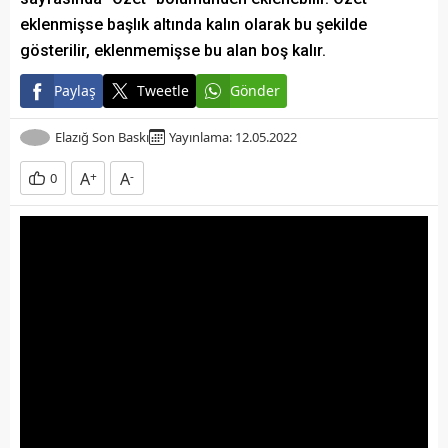
eklenmişse başlık altında kalın olarak bu şekilde
gösterilir, eklenmemişse bu alan boş kalır.
Paylaş
Tweetle
Gönder
Elazığ Son Baskı
Yayınlama: 12.05.2022
A
+
A
-
0