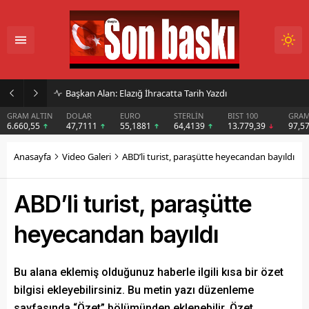
İmar Kararı Mahkemeye Taşındı
DOLAR
EURO
STERLİN
BIST 100
GRAM GÜMÜŞ
BIT
47,7111
55,1881
64,4139
13.779,39
97,57
$6
Anasayfa
Video Galeri
ABD’li turist, paraşütte heyecandan bayıldı
ABD’li turist, paraşütte
heyecandan bayıldı
Bu alana eklemiş olduğunuz haberle ilgili kısa bir özet
bilgisi ekleyebilirsiniz. Bu metin yazı düzenleme
sayfasında “Özet” bölümünden eklenebilir. Özet