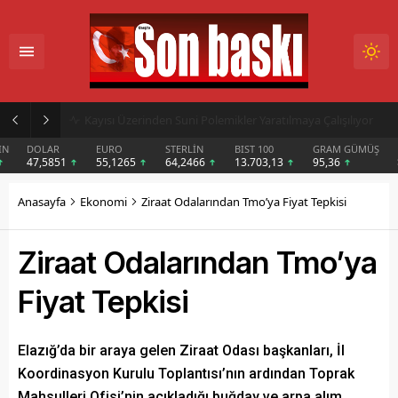
Elazığ’ın Minik Gakgoş’u Harput Kalesi’nin Sırrını Çocuklara Anlatıyor
DOLAR
EURO
STERLİN
BIST 100
GRAM GÜMÜŞ
BIT
47,5851
55,1265
64,2466
13.703,13
95,36
$6
Anasayfa
Ekonomi
Ziraat Odalarından Tmo’ya Fiyat Tepkisi
Ziraat Odalarından Tmo’ya
Fiyat Tepkisi
Elazığ’da bir araya gelen Ziraat Odası başkanları, İl
Koordinasyon Kurulu Toplantısı’nın ardından Toprak
Mahsulleri Ofisi’nin açıkladığı buğday ve arpa alım