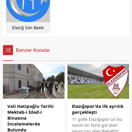
Elazığ Son Baskı
Benzer Konular
Vali Hatipoğlu Tarihi
Elazığspor’da ilk ayrılık
Mekteb-i İdad-i
gerçekleşti
Binasına
11 golle Elazığspor'un bu
İncelemelerde
sezon en fazla gol atan
Bulundu
oyuncusu olan Bahattin