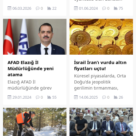
Elazığ Valisi Numan
Köse, Bordo Beyazlı
06.03.2026
0
22
01.06.2024
0
75
Hatipoğlu, şehrin kültürel
takımımızdan ayrılan ilk
hafızasını geleceğe
oyuncu oldu
taşıyacak olan yeni müze
projesini yerinde inceledi.
Vali Hatipoğlu, Arkeoloji ve
Etnografya Müzesi'nin
taşınacağı tarihi binada
yürütülen çalışmalar
hakkında yetkililerden
AFAD Elazığ İl
İsrail İran’ı vurdu altın
bilgi aldı.
Müdürlüğünde yeni
fiyatları uçtu!
atama
Küresel piyasalarda, Orta
Elazığ AFAD İl
Doğu'da jeopolitik
müdürlüğünde görev
gerilimin tırmanması,
değişimi yaşandı. İl
ABD-Çin görüşmelerinin
29.01.2024
0
55
14.06.2025
0
26
Müdürü Osman Pıhtılı
sağladığı iyimserliği
AFAD Manisa İl Müdürü
gölgede bırakırken,
olarak atandı. Van İl
gerilimin daha da
Müdürü Cafer Giyik ise
artacağına yönelik
Elazığ'a atandı.
endişeler risk algısını
yükseltti. Altının ons fiyatı