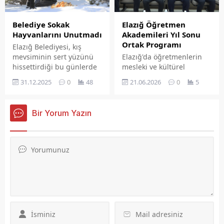
da yeni günde tarihi
rekoru olan 3 bin 500
dolara yaklaştı.
Belediye Sokak
Elazığ Öğretmen
Hayvanlarını Unutmadı
Akademileri Yıl Sonu
Ortak Programı
Elazığ Belediyesi, kış
mevsiminin sert yüzünü
Elazığ'da öğretmenlerin
hissettirdiği bu günlerde
mesleki ve kültürel
yiyecek bulmakta zorlanan
gelişimlerine katkı
31.12.2025
0
48
21.06.2026
0
5
sokak hayvanları ve yaban
sunmak amacıyla yıl
hayatını unutmuyor. Bu
boyunca yürütülen
kapsamda ekipler
Öğretmen Akademileri
Bir Yorum Yazın
tarafından sokak
kapsamında yıl sonu ortak
hayvanları ve yaban
programı düzenlendi.
hayvanları için doğaya
yem ve mama bırakıldı.