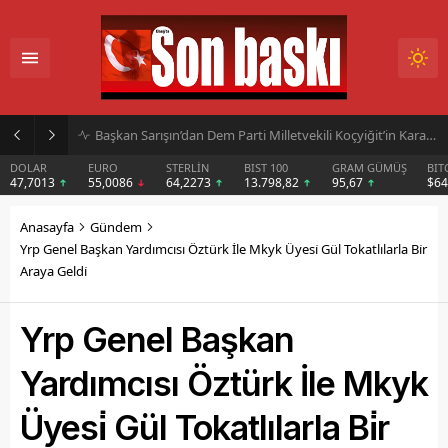
Başkan Sarışın’dan Dem Parti Milletvekili Koçyiğit’in Karakoçan’daki Konuşmasına Sert Tepki
DOLAR
EURO
STERLİN
BIST 100
GRAM GÜMÜŞ
BIT
47,7013
55,0086
64,2273
13.798,82
95,67
$6
Anasayfa
Gündem
Yrp Genel Başkan Yardımcısı Öztürk İle Mkyk Üyesi̇ Gül Tokatlılarla Bi̇r
Araya Geldi̇
Yrp Genel Başkan
Yardımcısı Öztürk İle Mkyk
Üyesi̇ Gül Tokatlılarla Bi̇r