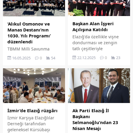
Başkan Alan İşyeri
‘Alıkul Osmonov ve
Açılışına Katıldı
Manas Destanı’nın
1030. Yılı Programı’
Elazığ'da özellikle vişne
düzenlendi
dondurması ve zengin
tatlı çeşitleriyle
TBMM Milli Savunma
markalaşarak kentin
Komisyonu Başkanı ve AK
22.12.2025
0
23
16.05.2025
0
54
gastronomi kültüründe
Parti Kayseri Milletvekili
önemli bir yer edinen
Hulusi Akar, Elazığ'daki
Uğrak, yeni şubesi Uğrak
temasları kapsamında
Gold Pastanesi ile hizmet
Cengiz Aytmatov Millet
ağını genişletti. Sürsürü
Parkı'nda gerçekleştirilen
Mahallesi'nde açılan yeni
'Doğumunun 110. Yılında
şubenin açılışı, yoğun
Alıkul Osmonov ve Manas
katılım ve coşkulu bir
Destanı'nın 1030. Yılı
atmosfer eşliğinde
Programı'na katıldı.
Ak Parti Elazığ İl
İzmir’de Elazığ rüzgârı
gerçekleştirildi.
Başkanı
İzmir Karşıya Elazığlılar
Selmanoğlu’ndan 23
Derneği tarafından
Nisan Mesajı
geleneksel Kürsübaşı