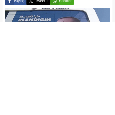
Paylaş
Tweetle
Gönder
Elazığ Son Baskı
Yayınlama: 24.12.2025
A
+
A
-
Yeni yürütme kurulu şu isimlerden oluştu.
Siyasi ve Hukuki İşler Başkanlığı’na Semih Tekmen