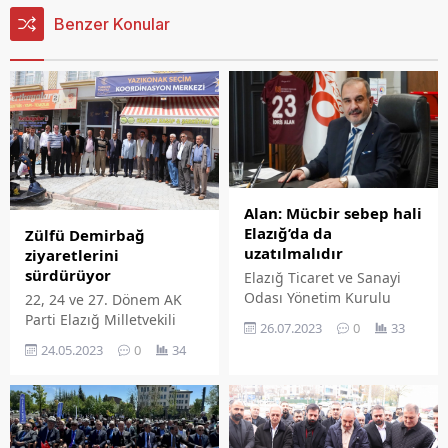
Benzer Konular
Alan: Mücbir sebep hali
Elazığ’da da
Zülfü Demirbağ
uzatılmalıdır
ziyaretlerini
sürdürüyor
Elazığ Ticaret ve Sanayi
Odası Yönetim Kurulu
22, 24 ve 27. Dönem AK
Başkanı İdris Alan, belirli
Parti Elazığ Milletvekili
26.07.2023
0
33
il ve ilçelerde uzatılan
Zülfü Demirbağ, 28 Mayıs
24.05.2023
0
34
Mücbir Sebep Halinin
Cumhurbaşkanlığı seçimi
Elazığ'ı da kapsaması
için çalışmalarına devam
gerektiğini ifade etti.
ediyor.