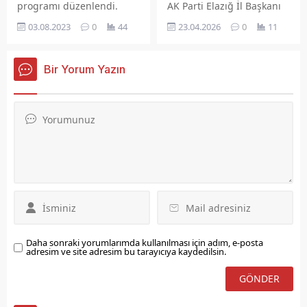
AK Parti Elazığ İl Başkanı
programı düzenlendi.
Sencer Selmanoğlu, 23
23.04.2026
0
11
03.08.2023
0
44
Nisan Ulusal Egemenlik ve
Çocuk Bayramı dolayısıyla
yayımladığı mesajda milli
Bir Yorum Yazın
egemenliğin önemine ve
çocukların güvenli bir
gelecekte yetişmesinin
gerekliliğine dikkat çekti.
Daha sonraki yorumlarımda kullanılması için adım, e-posta
adresim ve site adresim bu tarayıcıya kaydedilsin.