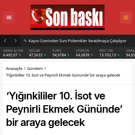
Elazığ’ın Minik Gakgoş’u Harput Kalesi’nin Sırrını Çocuklara Anlatıyor
DOLAR
EURO
STERLİN
BIST 100
GRAM GÜMÜŞ
BI
47,5633
54,9784
64,0839
13.703,13
94,85
$6
Anasayfa
Gündem
‘Yığınkililer 10. İsot ve Peynirli Ekmek Gününde’ bir araya gelecek
‘Yığınkililer 10. İsot ve
Peynirli Ekmek Gününde’
bir araya gelecek