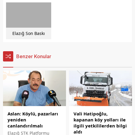
Elazığ Son Baskı
Benzer Konular
Aslan: Köylü, pazarları
Vali Hatipoğlu,
yeniden
kapanan köy yolları ile
canlandırılmalı
ilgili yetkililerden bilgi
aldı
Elazığ STK Platformu