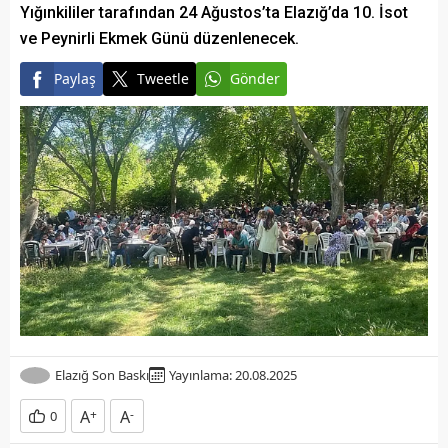
Yığınkililer tarafından 24 Ağustos’ta Elazığ’da 10. İsot
ve Peynirli Ekmek Günü düzenlenecek.
Paylaş
Tweetle
Gönder
Elazığ Son Baskı
Yayınlama: 20.08.2025
A
+
A
-
0