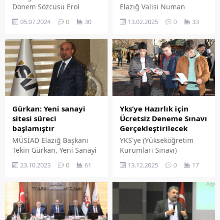
Dönem Sözcüsü Erol
Elazığ Valisi Numan
Aslan, vatandaşların ucuz
Hatipoğlu Kapalı olan köy
05.07.2024
0
30
13.02.2025
0
33
ve sürdürülebilir gıdaya
yollarını yerinde
ulaşabilmesi için köylü
inceleyerek yetkili İl Özel
pazarlarının yeniden
İdare Genel Sekreterinden
canlandırılması
bilgi aldı.
gerektiğini söyledi.
Gürkan: Yeni sanayi
Yks’ye Hazırlık için
sitesi süreci
Ücretsiz Deneme Sınavı
başlamıştır
Gerçekleştirilecek
MÜSİAD Elazığ Başkanı
YKS'ye (Yükseköğretim
Tekin Gürkan, Yeni Sanayi
Kurumları Sınavı)
Sitesi'nin Çamyatağı Köyü
hazırlanan öğrenciler için
23.10.2023
0
61
13.12.2025
0
17
sınırları içerisinde
Elazığ Belediyesi
yapılmasının
tarafından gençlerin
kararlaştırılmasıyla birlikte
eğitim hayatına destek
sürecin başladığını
olma amacıyla sürdürülen
belirterek emeği
'Gelecek Sensin' projesi
geçenlere teşekkür etti.
kapsamında hafta sonu