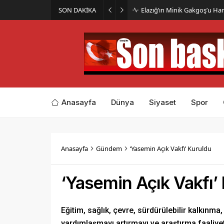
SON DAKİKA
Elazığ’ın Minik Gakgoş’u Har
Anasayfa
Dünya
Siyaset
Spor
Anasayfa
Gündem
‘Yasemin Açık Vakfı’ Kuruldu
‘Yasemin Açık Vakfı’
Eğitim, sağlık, çevre, sürdürülebilir kalkınma
yardımlaşmayı artırmayı ve araştırma faaliye