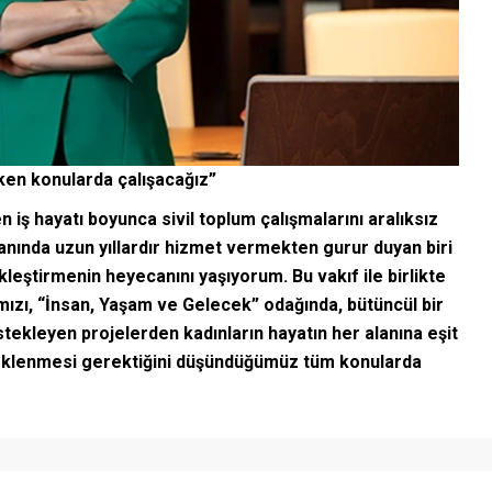
en konularda çalışacağız”
ş hayatı boyunca sivil toplum çalışmalarını aralıksız
lanında uzun yıllardır hizmet vermekten gurur duyan biri
leştirmenin heyecanını yaşıyorum. Bu vakıf ile birlikte
ızı, “İnsan, Yaşam ve Gelecek” odağında, bütüncül bir
estekleyen projelerden kadınların hayatın her alanına eşit
teklenmesi gerektiğini düşündüğümüz tüm konularda