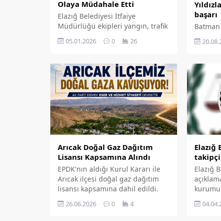
Olaya Müdahale Etti
Yıldızl
başarı
Elazığ Belediyesi İtfaiye
Müdürlüğü ekipleri yangın, trafik
Batman 
kazası ve kurtarma gibi birçok
2025 tar
05.01.2026
0
26
20.08.
alanda özveriyle görev yaparak
düzenle
2025 yılı içerisinde on binlerce
(ANALİG)
olaya müdahale etti. Yıl boyunca
Şampiyon
eğitim çalışmalarını da kesintisiz
eden El
sürdüren Elazığ İtfaiyesi, 12 aylık
Erkek Te
dönemde toplam 57.568
perform
vatandaşa ulaşarak
şampiyo
bilinçlendirme faaliyetlerini de
başarıyla gerçekleştirdi.'
Arıcak Doğal Gaz Dağıtım
Elazığ 
Lisansı Kapsamına Alındı
takipçi
EPDK'nın aldığı Kurul Kararı ile
Elazığ 
Arıcak ilçesi doğal gaz dağıtım
açıklam
lisansı kapsamına dahil edildi.
kurumun
saldırı i
26.06.2026
0
4
04.04.
aydınlat
edildi.