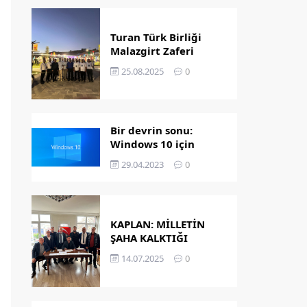
Turan Türk Birliği
Malazgirt Zaferi
Kutlamalarında
25.08.2025
0
Bir devrin sonu:
Windows 10 için
destek bitiyor!
29.04.2023
0
KAPLAN: MİLLETİN
ŞAHA KALKTIĞI
GÜNDÜR
14.07.2025
0