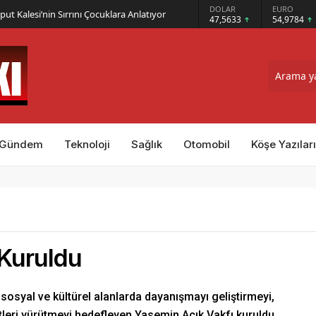
GRAM ALTIN
DOLAR
EURO
put Kalesi’nin Sırrını Çocuklara Anlatıyor
6.495,07
47,5633
54,9784
Gündem
Teknoloji
Sağlık
Otomobil
Köşe Yazıları
 Kuruldu
, sosyal ve kültürel alanlarda dayanışmayı geliştirmeyi,
tleri yürütmeyi hedefleyen Yasemin Açık Vakfı kuruldu.