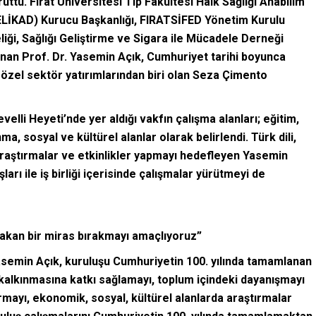
rüttü. Fırat Üniversitesi Tıp Fakültesi Halk Sağlığı Anabilim
i (ELİKAD) Kurucu Başkanlığı, FIRATSİFED Yönetim Kurulu
ği, Sağlığı Geliştirme ve Sigara ile Mücadele Derneği
nan Prof. Dr. Yasemin Açık, Cumhuriyet tarihi boyunca
özel sektör yatırımlarından biri olan Seza Çimento
elli Heyeti’nde yer aldığı vakfın çalışma alanları; eğitim,
ma, sosyal ve kültürel alanlar olarak belirlendi. Türk dili,
n araştırmalar ve etkinlikler yapmayı hedefleyen Yasemin
ları ile iş birliği içerisinde çalışmalar yürütmeyi de
akan bir miras bırakmayı amaçlıyoruz”
Yasemin Açık, kuruluşu Cumhuriyetin 100. yılında tamamlanan
 kalkınmasına katkı sağlamayı, toplum içindeki dayanışmayı
rmayı, ekonomik, sosyal, kültürel alanlarda araştırmalar