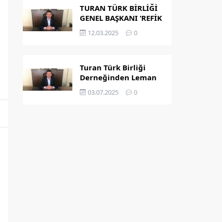
TURAN TÜRK BİRLİĞİ
GENEL BAŞKANI ‘REFİK
KAPLAN’ OLDU
12.03.2025
0
Turan Türk Birliği
Derneğinden Leman
Dergisi’nin
03.07.2025
0
Peygamber
Karikatürü Hakkında
Açıklama