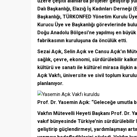
üzere çeşitli alanlarda projeler geliştirip yü
Dalı Başkanlığı, Elazığ İş Kadınları Derneğ
Başkanlığı, TÜRKONFED Yönetim Kurulu Üyeli
Kurucu Üye ve Başkanlığı görevlerinde bulu
Doğu Anadolu Bölgesi’ne yapılmış en büyük 
fabrikasının kuruluşuna da öncülük etti.
Sezai Açık, Selin Açık ve Cansu Açık’ın Mütev
sağlık, çevre, ekonomi, sürdürülebilir kalkın
kültürü ve sanatı ile kültürel mirasa ilişki
Açık Vakfı, üniversite ve sivil toplum kuruluş
planlanıyor.
Prof. Dr. Yasemin Açık: “Geleceğe umutla b
Vakfın Mütevelli Heyeti Başkanı Prof. Dr. 
vakıf bünyesinde Türkiye’nin sürdürülebilir
geliştirip güçlendirmeyi, yardımlaşmayı artı