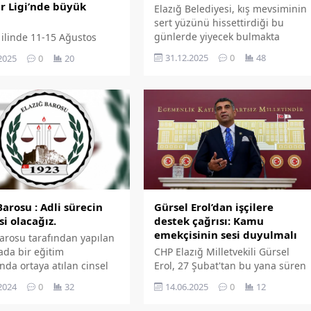
ar Ligi’nde büyük
Elazığ Belediyesi, kış mevsiminin
sert yüzünü hissettirdiği bu
günlerde yiyecek bulmakta
ilinde 11-15 Ağustos
zorlanan sokak hayvanları ve
ihleri arasında
31.12.2025
0
48
2025
0
20
yaban hayatını unutmuyor. Bu
nen Anadolu Yıldızlar Ligi
kapsamda ekipler tarafından
 Tenis Yarı Final
sokak hayvanları ve yaban
ası'nda Elazığ'ı temsil
hayvanları için doğaya yem ve
azığ Gençlik Spor Kulübü
mama bırakıldı.
nis Takımı, üstün
ans sergileyerek
nluğa ulaştı.
Barosu : Adli sürecin
Gürsel Erol’dan işçilere
si olacağız.
destek çağrısı: Kamu
emekçisinin sesi duyulmalı
Barosu tarafından yapılan
ada bir eğitim
CHP Elazığ Milletvekili Gürsel
da ortaya atılan cinsel
Erol, 27 Şubat'tan bu yana süren
ddialarının araştırılıp
Kamu Çerçeve Protokolü
2024
0
32
14.06.2025
0
12
ılması gerektiği ifade
görüşmelerinin sonuçsuz kalmas
üzerine bir açıklama yaparak