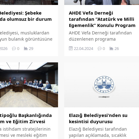
Belediyesi: Şebeke
AHDE Vefa Derneği
nda olumsuz bir durum
tarafından “Atatürk ve Milli
Egemenlik” Konulu Program
Belediyesi, musluklardan
AHDE Vefa Derneği tarafından
yun bulanık görüntüsüne
düzenlenen programa
bir açıklama yaptı.
konuşmacı olarak katılan Fırat
2026
0
29
22.04.2024
0
26
Üniversitesi Tarih bölümü
öğretim üyesi Prof. Dr. Mehmet
Çevik , 'Atatürk ve Milli
Egemenlik' hakkında katılımcılara
önemli bilgiler aktardı.
atipoğlu Başkanlığında
Elazığ Belediyesi’nden su
m ve Eğitim Zirvesi
kesintisi duyurusu
a istihdam stratejilerinin
Elazığ Belediyesi tarafından
nmesi ve mesleki eğitim
yapılan açıklamada, sıcaklık