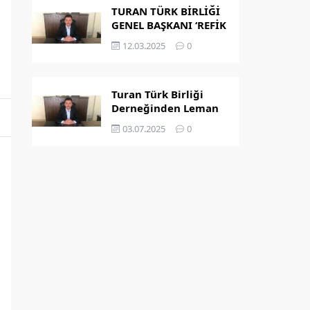
TURAN TÜRK BİRLİĞİ
GENEL BAŞKANI ‘REFİK
KAPLAN’ OLDU
12.03.2025
0
Turan Türk Birliği
Derneğinden Leman
Dergisi’nin
03.07.2025
0
Peygamber
Karikatürü Hakkında
Açıklama