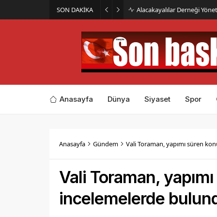
SON DAKİKA
Ağın’da Tasavvuf Etkinliği D
Anasayfa
Dünya
Siyaset
Spor
Anasayfa
Gündem
Vali Toraman, yapımı süren kon
Vali Toraman, yapımı
incelemelerde bulun