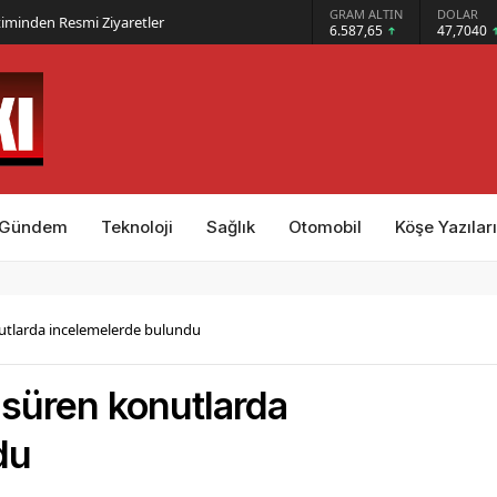
GRAM ALTIN
DOLAR
EURO
üzenlendi
6.587,65
47,7040
54,9979
Gündem
Teknoloji
Sağlık
Otomobil
Köşe Yazıları
utlarda incelemelerde bulundu
 süren konutlarda
du