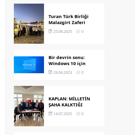
Turan Türk Birliği
Malazgirt Zaferi
Kutlamalarında
25.08.2025
0
Bir devrin sonu:
Windows 10 için
destek bitiyor!
29.04.2023
0
KAPLAN: MİLLETİN
ŞAHA KALKTIĞI
GÜNDÜR
14.07.2025
0