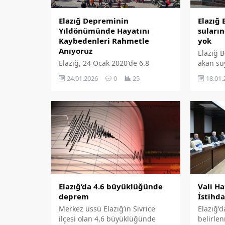
Elazığ Depreminin
Elazığ 
Yıldönümünde Hayatını
suları
Kaybedenleri Rahmetle
yok
Anıyoruz
Elazığ 
Elazığ, 24 Ocak 2020'de 6.8
akan su
büyüklüğünde depremle sarsıldı.
ilişkin 
24.01.2026
0
25
18.01.
Depremde 41 canımızı toprağa
verirken binlerce yaralı vatandaş
o günlerin izini taşıyor. Elazığ'ın
en soğuk gecesinin üzerinden 6
yıl geçti.
Vali H
Elazığ’da 4.6 büyüklüğünde
İstihda
deprem
Elazığ'd
Merkez üssü Elazığ’ın Sivrice
belirle
ilçesi olan 4,6 büyüklüğünde