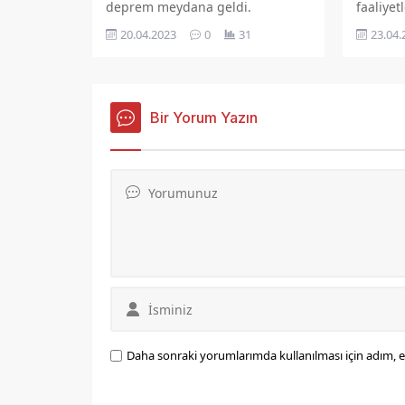
faaliyet
deprem meydana geldi.
amacıyl
23.04.
20.04.2023
0
31
Nisan Ay
Eğitim 
Toplantıs
salonun
Bir Yorum Yazın
Daha sonraki yorumlarımda kullanılması için adım, e