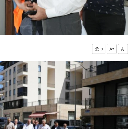
A
+
A
-
0