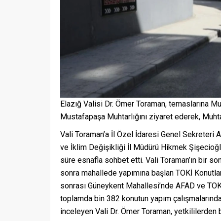
Elazığ Valisi Dr. Ömer Toraman, temaslarına M
Mustafapaşa Muhtarlığını ziyaret ederek, Muhtar 
Vali Toraman’a İl Özel İdaresi Genel Sekreteri 
ve İklim Değişikliği İl Müdürü Hikmek Şişecioğlu
süre esnafla sohbet etti. Vali Toraman’ın bir 
sonra mahallede yapımına başlan TOKİ Konutla
sonrası Güneykent Mahallesi’nde AFAD ve TOKİ i
toplamda bin 382 konutun yapım çalışmalarında
inceleyen Vali Dr. Ömer Toraman, yetkililerden bi