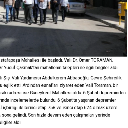
ustafapaşa Mahallesi ile başladı. Vali Dr. Ömer TORAMAN,
Yusuf Çakmak’tan mahallenin talepleri ile ilgili bilgiler aldı.
Ali Şiş, Vali Yardımcısı Abdulkerem Abbasoğlu, Çevre Şehircilik
 eşlik etti. Ardından esnafları ziyaret eden Vali Toraman, bir
sonraki adresi ise Güneykent Mahallesi oldu. 6 Şubat depreminden
rında incelemelerde bulundu. 6 Şubat’ta yaşanan depremler
şbirliği ile birinci etap 758 ve ikinci etap 624 olmak üzere
 sona gelindi. Son hızla devam eden çalışmaları yerinde
lgiler aldı.