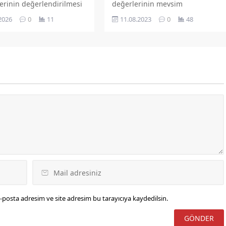
lerinin değerlendirilmesi
değerlerinin mevsim
a düzenlenen 2026 Yılı
normallerinin üzerinde devam
2026
0
11
11.08.2023
0
48
ı İl İstihdam ve Mesleki
etmesi sebebiyle Akçakiraz
Kurulu (İİMEK) Olağan
Bölgesi'nde bulunan P-2 Pompa
ı, Valilik toplantı
İstasyonu'nu besleyen ana
da yapıldı.
elektrik trafosunda yaşanan
patlamadan kaynaklı olarak şehir
genelinde su kesintisinin
yaşanacağı belirtildi.
-posta adresim ve site adresim bu tarayıcıya kaydedilsin.