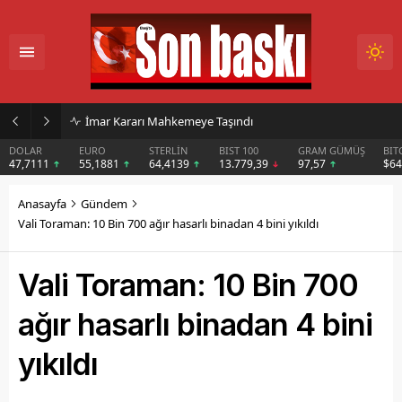
İmar Kararı Mahkemeye Taşındı
DOLAR
EURO
STERLİN
BIST 100
GRAM GÜMÜŞ
BIT
47,7111
55,1881
64,4139
13.779,39
97,57
$6
Anasayfa
Gündem
Vali Toraman: 10 Bin 700 ağır hasarlı binadan 4 bini yıkıldı
Vali Toraman: 10 Bin 700
ağır hasarlı binadan 4 bini
yıkıldı