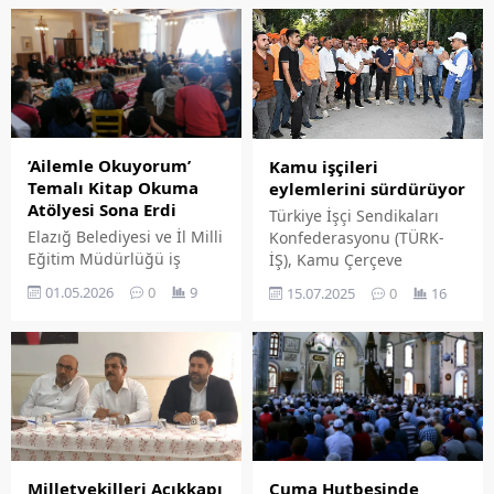
‘Ailemle Okuyorum’
Kamu işçileri
Temalı Kitap Okuma
eylemlerini sürdürüyor
Atölyesi Sona Erdi
Türkiye İşçi Sendikaları
Elazığ Belediyesi ve İl Milli
Konfederasyonu (TÜRK-
Eğitim Müdürlüğü iş
İŞ), Kamu Çerçeve
birliğiyle düzenlenen
Protokolü (KÇP) sürecinde
01.05.2026
0
9
15.07.2025
0
16
'Ailemle Okuyorum' temalı
anlaşmaya
Kitap Okuma Atölyesi sona
varılamamasının ardından
erdi. Yoğun bir katılımla
81 ilde iş yeri terk etmeme
gerçekleştirilen final
eylemi yaptı. Bu
programının ardından
kapsamda Elazığ'da da
katılımcılara sertifika
Türk - İş'e bağlı
verildi.
sendikaların üyeleri mesai
sonrasında işyerlerini
terketmeyerek, sabah
Cuma Hutbesinde
Milletvekilleri Açıkkapı