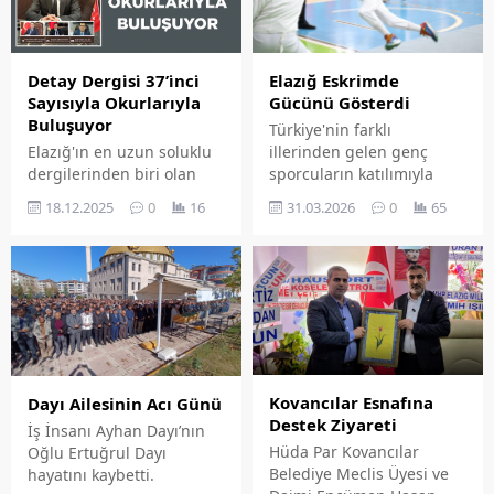
Merkezi'nde düzenlendi.
aldığı çalışma, Kabine
Destici, partililer
toplantısında
tarafından coşkuyla
Cumhurbaşkanı Recep
karşılandı.
Tayyip Erdoğan'a
Elazığ Eskrimde
Detay Dergi̇si̇ 37’i̇nci̇
sunulacak. Erdoğan'ın
Gücünü Gösterdi
Sayısıyla Okurlarıyla
onayının ardından ise
Buluşuyor
Türkiye'nin farklı
Meclis'e sevk edilerek
illerinden gelen genç
Elazığ'ın en uzun soluklu
yasalaşacak.
sporcuların katılımıyla
dergilerinden biri olan
düzenlenen U10 – U12 –
Detay Dergisi, 37'inci
31.03.2026
0
65
18.12.2025
0
16
U14 Epe & Kılıç MCT NOX
sayısıyla yeniden
Anadolu Kupası, Yakup
okurlarıyla buluşuyor. Yeni
Kılıç Spor Salonu'nda
sayının kapak konuğu,
büyük bir heyecanın
MÜSİAD Elazığ Şube
ardından tamamlandı.
Başkanı Fatih Karakaya
oldu.
Kovancılar Esnafına
Dayı Ailesinin Acı Günü
Destek Ziyareti
İş İnsanı Ayhan Dayı’nın
Hüda Par Kovancılar
Oğlu Ertuğrul Dayı
Belediye Meclis Üyesi ve
hayatını kaybetti.