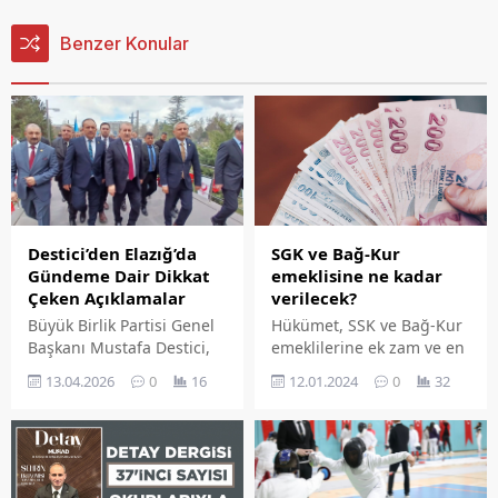
Benzer Konular
Destici’den Elazığ’da
SGK ve Bağ-Kur
Gündeme Dair Dikkat
emeklisine ne kadar
Çeken Açıklamalar
verilecek?
Büyük Birlik Partisi Genel
Hükümet, SSK ve Bağ-Kur
Başkanı Mustafa Destici,
emeklilerine ek zam ve en
partisinin Elazığ İl
düşük emekli maaşının
13.04.2026
0
16
12.01.2024
0
32
Kongresi'ne katılmak
yükseltilmesiyle ilgili
üzere kente geldi. Yoğun
çalışmayı tamamladı. En
bir katılımla gerçekleşen
düşük emekli aylığının
kongre, Nurettin
yükseltilmesine yönelik
Ardıçoğlu Kültür
farklı senaryoların yer