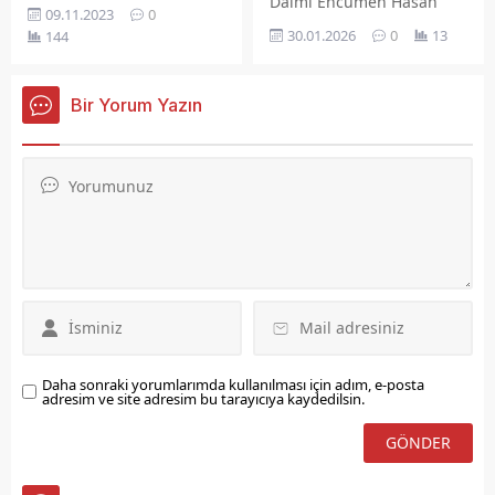
Daimi Encümen Hasan
09.11.2023
0
Hayri Özkan, geçtiğimiz
30.01.2026
0
13
144
hafta yapılan genel
kurulda yeniden güven
tazeleyerek Kovancılar
Bir Yorum Yazın
Esnaf ve Sanatkârlar
Odası Başkanlığına
seçilen Ahmet Özdoğan'a
hayırlı olsun ziyaretinde
bulundu.
Daha sonraki yorumlarımda kullanılması için adım, e-posta
adresim ve site adresim bu tarayıcıya kaydedilsin.