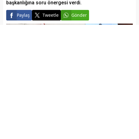
başkanlığına soru önergesi verdi.
Paylaş
Tweetle
Gönder
Elazığ Son Baskı
Yayınlama: 22.03.2024
A
+
A
-
Cumhuriyet Halk Partisi Elazığ Milletvekili Gürsel Erol,