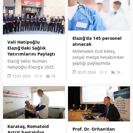
sayfasında "Özet"
etti.
bölümünden eklenebilir.
Özet eklenmişse başlık
altında kalın olarak bu
şekilde gösterilir,
eklenmemişse bu alan boş
Elazığ’da 145 personel
kalır.
Vali Hatipoğlu
alınacak
Elazığ’daki Sağlık
Milletvekili Erol Keleş,
Yatırımlarını Paylaştı
sosyal medya hesabından
Elazığ Valisi Numan
yaptığı paylaşımda
Hatipoğlu Elazığ'a 2025
Elazığ'da 145 Sağlık
30.01.2024
0
74
yılında yapılan sağlık
Personeli alınacağını
15.01.2026
0
74
yatırımlarıyla ilgili bir
duyurdu.
paylaşım yaptı. Vali
Hatipoğlu Elazığ'da 2024 –
2025 yılları arasında 10
adet yapımı tamamlanan
sağlık yatırımı olduğunu
söyledi.
Karataş, Romatoid
Prof. Dr. Orhan’dan
Artrit hastalığın