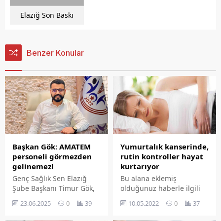
Elazığ Son Baskı
Benzer Konular
Yumurtalık kanserinde,
Başkan Gök: AMATEM
rutin kontroller hayat
personeli görmezden
kurtarıyor
gelinemez!
Bu alana eklemiş
Genç Sağlık Sen Elazığ
olduğunuz haberle ilgili
Şube Başkanı Timur Gök,
kısa bir özet bilgisi
AMATEM personellerinin
10.05.2022
0
37
23.06.2025
0
39
ekleyebilirsiniz. Bu metin
görmezden
yazı düzenleme
gelinemeyeceğini ifade