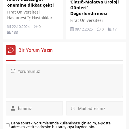
‘Elazığ-Malatya Üroloji
önemine dikkat çekti
Günleri’
Fırat Üniversitesi
Değerlendirmesi
Hastanesi İç Hastalıkları
Fırat Üniversitesi
Anabilim Dalı Romatoloji
Hastanesi Üroloji Anabilim
22.10.2024
0
09.12.2025
0
17
Bilim Dalı Öğretim Üyesi
Dalı Başkanı Prof. Dr. İrfan
133
Doç. Dr. Ahmet KARATAŞ,
Orhan, Türk Üroloji
romatoid artrit hastalığı
Derneği tarafından
hakkında bilgiler verdi.
düzenlenen 'Elazığ-
Bir Yorum Yazın
Malatya Üroloji Günleri'
kapsamında
gerçekleştirilen toplantıya
ilişkin değerlendirmelerde
bulundu.
Daha sonraki yorumlarımda kullanılması için adım, e-posta
adresim ve site adresim bu tarayıcıya kaydedilsin.