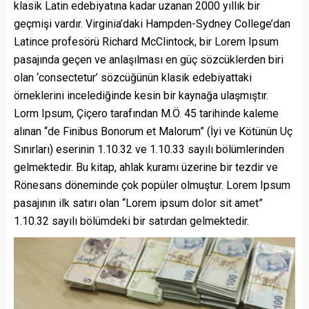
klasik Latin edebiyatına kadar uzanan 2000 yıllık bir
geçmişi vardır. Virginia’daki Hampden-Sydney College’dan
Latince profesörü Richard McClintock, bir Lorem Ipsum
pasajında geçen ve anlaşılması en güç sözcüklerden biri
olan ‘consectetur’ sözcüğünün klasik edebiyattaki
örneklerini incelediğinde kesin bir kaynağa ulaşmıştır.
Lorm Ipsum, Çiçero tarafından M.Ö. 45 tarihinde kaleme
alınan “de Finibus Bonorum et Malorum” (İyi ve Kötünün Uç
Sınırları) eserinin 1.10.32 ve 1.10.33 sayılı bölümlerinden
gelmektedir. Bu kitap, ahlak kuramı üzerine bir tezdir ve
Rönesans döneminde çok popüler olmuştur. Lorem Ipsum
pasajının ilk satırı olan “Lorem ipsum dolor sit amet”
1.10.32 sayılı bölümdeki bir satırdan gelmektedir.