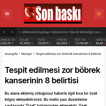
Başkan Sarışın’dan Dem Parti Milletvekili Koçyiğit’in Karakoçan’daki Konuşmasına Sert Tepki
DOLAR
EURO
STERLİN
BIST 100
GRAM GÜMÜŞ
BIT
47,5952
55,0575
64,2502
13.769,40
94,40
$6
Anasayfa
Manşet
Tespit edilmesi zor böbrek kanserinin 8 belirtisi
Tespit edilmesi zor böbrek
kanserinin 8 belirtisi
Bu alana eklemiş olduğunuz haberle ilgili kısa bir özet
bilgisi ekleyebilirsiniz. Bu metin yazı düzenleme
sayfasında “Özet” bölümünden eklenebilir. Özet