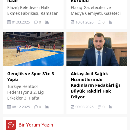
Kuruldu
hazır
merkezli AKIN Teknoloji
Elazığ Gazeteciler ve
Elazığ Belediyesi Halk
firması, bu çalışmalarını
Medya Cemiyeti, Gazeteci
Ekmek Fabrikası, Ramazan
ilimiz merkezinde...
Zülfü Bal başkanlığında
ayında kaliteli ve uygun
10.01.2026
0
01.03.2025
0
kuruldu. Zülfü Bal, basın
fiyatlı ekmeklerin yanı sıra
camiasının sorunlarına
Ramazan ayının
kalıcı çözümler üretmek
vazgeçilmezi pideyi de 7
amacıyla yola çıktıklarını
TL'den vatandaşın
söyledi.
sofrasına ulaştıracak.
Aktaş: Acil Sağlık
Gençlik ve Spor 3’te 3
Hizmetlerinde
Yaptı
Kadınların Fedakârlığı
Türkiye Hentbol
Büyük Takdiri Hak
Federasyonu 2. Lig
Ediyor
Erkekler 3. Hafta
Parmed Elazığ İl Başkanı
karşılaşmaları
09.03.2026
0
08.12.2025
0
Metin Aktaş, 8 Mart Dünya
kapsamında 7 Aralık 2025
Kadınlar Günü dolayısıyla
tarihinde Şanlıurfa'da
yayımladığı mesajında '8
oynanan mücadelede
Bir Yorum Yazın
Mart Dünya Emekçi
Elazığ Gençlik Spor