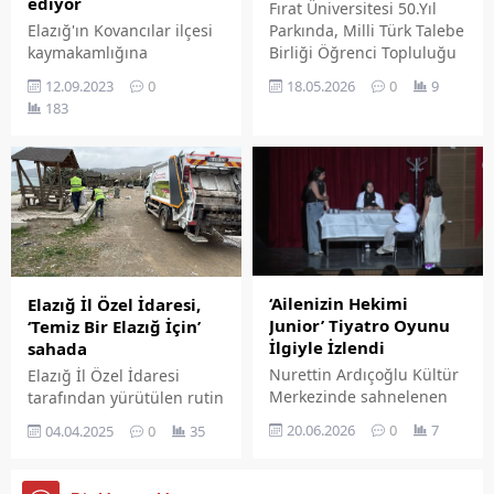
ediyor
Fırat Üniversitesi 50.Yıl
Parkında, Milli Türk Talebe
Elazığ'ın Kovancılar ilçesi
Birliği Öğrenci Topluluğu
kaymakamlığına
(MTTB) ve Fırat
atandıktan bu yana
18.05.2026
0
9
12.09.2023
0
Üniversitesi Sinema
yaptığı başarılı
183
Topluluğu SİNEFİ iş
çalışmalarla fark yaratan
birliğinde 'Sinevizyon
Kaymakam Mustafa
Gösterisi' gerçekleştirildi.
Dilekli, ilçede bulunan ve
Peygamber Efendimizin
sahabelerinden Sultan
Kubeys hazretlerinin
türbesinin bakım onarımı
için harekete geçti...
‘Ailenizin Hekimi
Elazığ İl Özel İdaresi,
Junior’ Tiyatro Oyunu
‘Temiz Bir Elazığ İçin’
İlgiyle İzlendi
sahada
Nurettin Ardıçoğlu Kültür
Elazığ İl Özel İdaresi
Merkezinde sahnelenen
tarafından yürütülen rutin
'Ailenizin Hekimi Junior'
temizlik çalışmaları devam
20.06.2026
0
7
04.04.2025
0
35
adlı tiyatro oyunu, Elazığ
ediyor.
sanat hayatında önemli
bir dönüm noktasına