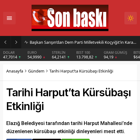
Başkan Sarışın’dan Dem Parti Milletvekili Koçyiğit’in Karakoçan’daki Konuşmasına Sert Tepki
DOLAR
EURO
STERLİN
BIST 100
GRAM GÜMÜŞ
BIT
47,7014
54,9990
64,2141
13.798,82
94,19
$6
Anasayfa
Gündem
Tarihi Harput’ta Kürsübaşı Etkinliği
Tarihi Harput’ta Kürsübaşı
Etkinliği
Elazığ Belediyesi tarafından tarihi Harput Mahallesi’nde
düzenlenen kürsübaşı etkinliği dinleyenleri mest etti.