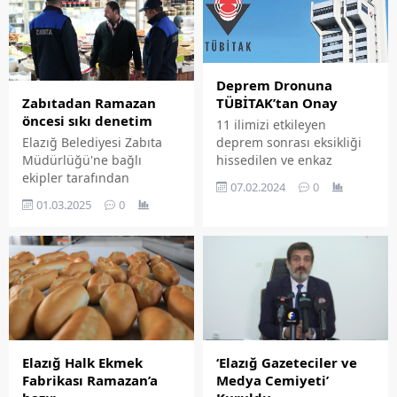
Deprem Dronuna
Zabıtadan Ramazan
TÜBİTAK’tan Onay
öncesi sıkı denetim
11 ilimizi etkileyen
Elazığ Belediyesi Zabıta
deprem sonrası eksikliği
Müdürlüğü'ne bağlı
hissedilen ve enkaz
ekipler tarafından
altında kalan insanları
07.02.2024
0
Ramazan ayına girilirken
kısa sürede noktasal
01.03.2025
0
gıda üretim ve satış
olarak tespit edip
noktalarına yönelik
ekiplerin işini
denetimler artırıldı.
kolaylaştıracak bir sistem
ile deprem bölgelerinde
aksayan ve ciddi bir
problem olan
haberleşmenin anında
normale döndürebilecek
iletişim teknolojileri
‘Elazığ Gazeteciler ve
Elazığ Halk Ekmek
üzerinde çalışmalarını
Medya Cemiyeti’
Fabrikası Ramazan’a
yoğunlaştıran Elazığ