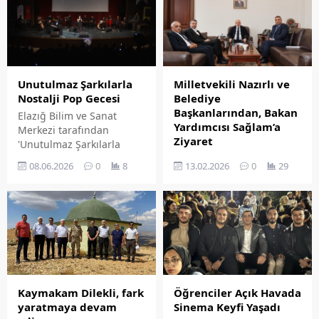
Unutulmaz Şarkılarla
Milletvekili Nazırlı ve
Nostalji Pop Gecesi
Belediye
Başkanlarından, Bakan
Elazığ Bilim ve Sanat
Yardımcısı Sağlam’a
Merkezi tarafından
Ziyaret
'Unutulmaz Şarkılarla
Nostalji Pop Gecesi'
AK Parti Elâzığ Milletvekili
08.06.2026
0
8
13.02.2026
0
29
düzenlendi. gecede
Mahmut Rıdvan Nazırlı,
salonu dolduran
Akçakiraz Belediye
izleyiciler, yıllara damga
Başkanı İbrahim
vurmuş eserlerle nostaljik
Ormanoğlu ve Mollakendi
bir yolculuğa çıktı.
Belediye Başkanı Sabri
Yılmaz, İçişleri Bakan
Yardımcısı Mehmet
Sağlam'ı ziyaret etti.
Öğrenciler Açık Havada
Kaymakam Dilekli, fark
Sinema Keyfi Yaşadı
yaratmaya devam