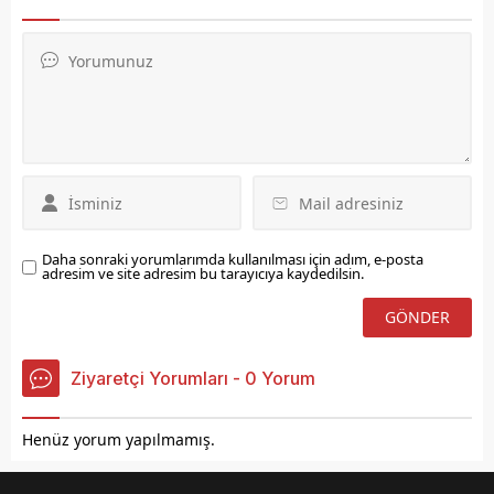
Kadınlar Günü, kadınların
Kulübü, Şanlıurfa
toplumun her alanında
temsilcisini 43–23'lük net
ortaya koyduğu emek,
bir skorla mağlup ederek
azim ve fedakârlığın
ligde üst üste üçüncü
simgesi olan anlamlı bir
galibiyetini aldı.
gündür' dedi.
Daha sonraki yorumlarımda kullanılması için adım, e-posta
adresim ve site adresim bu tarayıcıya kaydedilsin.
Ziyaretçi Yorumları - 0 Yorum
Henüz yorum yapılmamış.