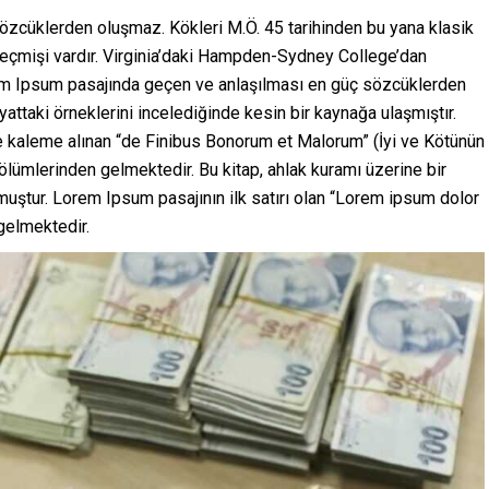
özcüklerden oluşmaz. Kökleri M.Ö. 45 tarihinden bu yana klasik
 geçmişi vardır. Virginia’daki Hampden-Sydney College’dan
em Ipsum pasajında geçen ve anlaşılması en güç sözcüklerden
attaki örneklerini incelediğinde kesin bir kaynağa ulaşmıştır.
e kaleme alınan “de Finibus Bonorum et Malorum” (İyi ve Kötünün
 bölümlerinden gelmektedir. Bu kitap, ahlak kuramı üzerine bir
ştur. Lorem Ipsum pasajının ilk satırı olan “Lorem ipsum dolor
 gelmektedir.