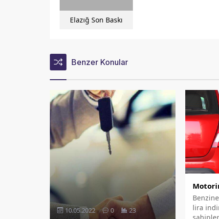
Elazığ Son Baskı
Benzer Konular
Motorin
Benzine 
lira ind
10.05.2022
0
23
sahiple