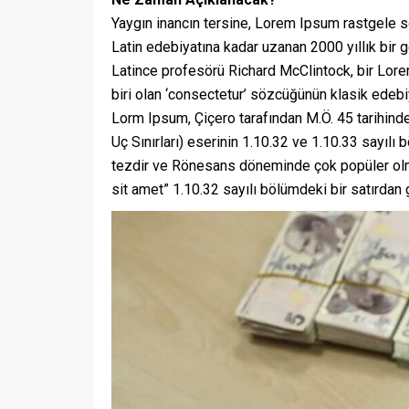
Yaygın inancın tersine, Lorem Ipsum rastgele s
Latin edebiyatına kadar uzanan 2000 yıllık bir
Latince profesörü Richard McClintock, bir Lor
biri olan ‘consectetur’ sözcüğünün klasik edebiy
Lorm Ipsum, Çiçero tarafından M.Ö. 45 tarihind
Uç Sınırları) eserinin 1.10.32 ve 1.10.33 sayılı
tezdir ve Rönesans döneminde çok popüler olmu
sit amet” 1.10.32 sayılı bölümdeki bir satırdan