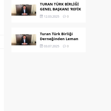
TURAN TÜRK BİRLİĞİ
GENEL BAŞKANI ‘REFİK
KAPLAN’ OLDU
12.03.2025
0
Turan Türk Birliği
Derneğinden Leman
Dergisi’nin
03.07.2025
0
Peygamber
Karikatürü Hakkında
Açıklama