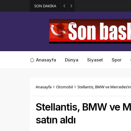
SON DAKİKA
İmar Kararı Mahkemeye Taş
Anasayfa
Dünya
Siyaset
Spor
Anasayfa
Otomobil
Stellantis, BMW ve Mercedes’in m
Stellantis, BMW ve Me
satın aldı