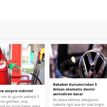
Rekabet Kurumu’ndan 5
Alman otomotiv devini
e sürpriz indirim!
sevindiren karar
son iki günde yaklaşık 3
Bu alana eklemiş olduğunuz
irim gelirken, araç
haberle ilgili kısa bir özet bilgisi
rine bir güzel haber daha