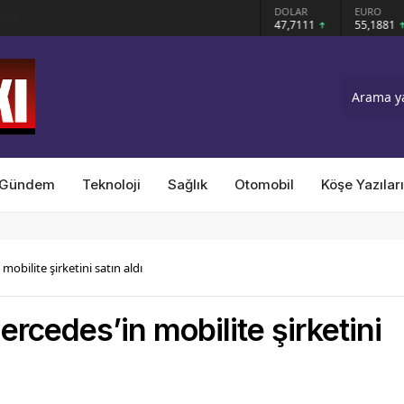
GRAM ALTIN
DOLAR
EURO
ındı
6.660,55
47,7111
55,1881
Gündem
Teknoloji
Sağlık
Otomobil
Köşe Yazıları
obilite şirketini satın aldı
rcedes’in mobilite şirketini