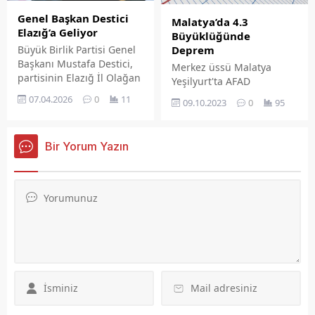
Genel Başkan Destici
Malatya’da 4.3
Elazığ’a Geliyor
Büyüklüğünde
Deprem
Büyük Birlik Partisi Genel
Başkanı Mustafa Destici,
Merkez üssü Malatya
partisinin Elazığ İl Olağan
Yeşilyurt'ta AFAD
Kongresi'ne katılmak
verilerine göre 4.3
07.04.2026
0
11
09.10.2023
0
95
üzere Elazığ'a gelecek.
büyüklüğünde bir deprem
meydana geldi. Deprem
Elazığ'da da hissedildi.
Bir Yorum Yazın