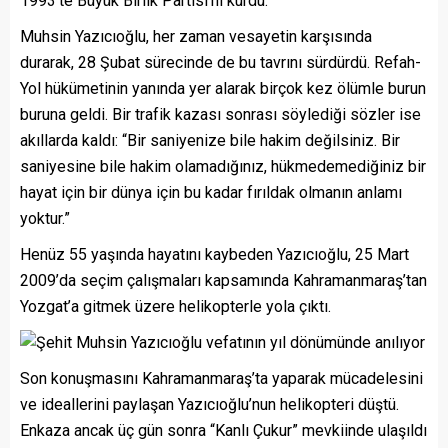
1993’te Büyük Birlik Partisi’ni kurdu.
Muhsin Yazıcıoğlu, her zaman vesayetin karşısında
durarak, 28 Şubat sürecinde de bu tavrını sürdürdü. Refah-
Yol hükümetinin yanında yer alarak birçok kez ölümle burun
buruna geldi. Bir trafik kazası sonrası söylediği sözler ise
akıllarda kaldı: “Bir saniyenize bile hakim değilsiniz. Bir
saniyesine bile hakim olamadığınız, hükmedemediğiniz bir
hayat için bir dünya için bu kadar fırıldak olmanın anlamı
yoktur.”
Henüz 55 yaşında hayatını kaybeden Yazıcıoğlu, 25 Mart
2009’da seçim çalışmaları kapsamında Kahramanmaraş’tan
Yozgat’a gitmek üzere helikopterle yola çıktı.
Son konuşmasını Kahramanmaraş’ta yaparak mücadelesini
ve ideallerini paylaşan Yazıcıoğlu’nun helikopteri düştü.
Enkaza ancak üç gün sonra “Kanlı Çukur” mevkiinde ulaşıldı