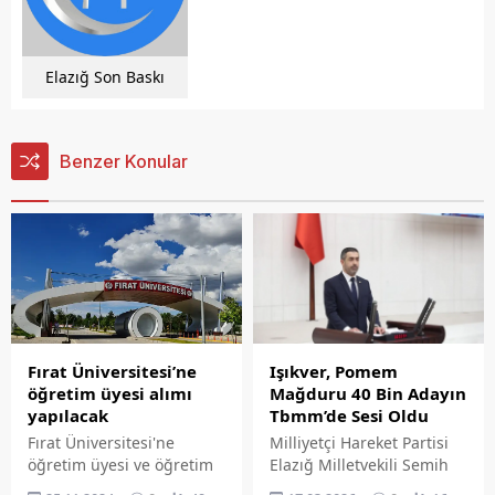
Elazığ Son Baskı
Benzer Konular
Işıkver, Pomem
Fırat Üniversitesi’ne
Mağduru 40 Bin Adayın
öğretim üyesi alımı
Tbmm’de Sesi Oldu
yapılacak
Milliyetçi Hareket Partisi
Fırat Üniversitesi'ne
Elazığ Milletvekili Semih
öğretim üyesi ve öğretim
Işıkver, Polis Meslek Eğitim
elamanı alımı yapılacağı