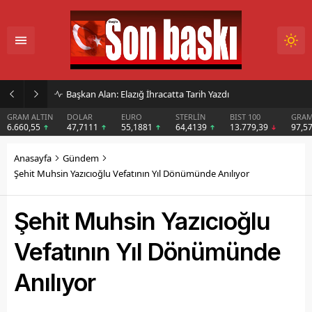
İmar Kararı Mahkemeye Taşındı
DOLAR
EURO
STERLİN
BIST 100
GRAM GÜMÜŞ
BIT
47,7111
55,1881
64,4139
13.779,39
97,57
$6
Anasayfa
Gündem
Şehit Muhsin Yazıcıoğlu Vefatının Yıl Dönümünde Anılıyor
Şehit Muhsin Yazıcıoğlu
Vefatının Yıl Dönümünde
Anılıyor