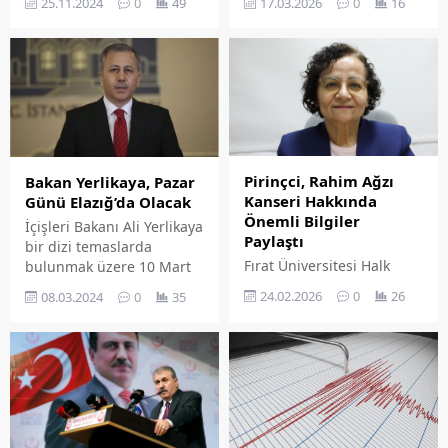
17.03.2026
0
16
25.11.2024
0
49
Merkezi'ne başvuruda
Resmi Gazete'de
bulunan adayların
duyuruldu.
'POMEM 10 katı kuralı'
nedeniyle yaşamış
oldukları sorun ve hak
kayıplarının önlenmesi
için girişimlerini
sürdürüyor.
Pirinçci, Rahim Ağzı
Bakan Yerlikaya, Pazar
Kanseri Hakkında
Günü Elazığ’da Olacak
Önemli Bilgiler
İçişleri Bakanı Ali Yerlikaya
Paylaştı
bir dizi temaslarda
Fırat Üniversitesi Halk
bulunmak üzere 10 Mart
Sağlığı Anabilim Dalı
Pazar Günü Elazığ'a
24.02.2026
0
26
08.03.2024
0
35
Başkanı Prof. Dr. Edibe
gelecek. Bakan Yerlikaya
Pirinçci, rahim ağzı
Elazığ'ın Palu İlçesine
(serviks) kanseri hakkında
giderek, ilçe halkıyla
önemli bilgiler paylaştı.
buluşacak.