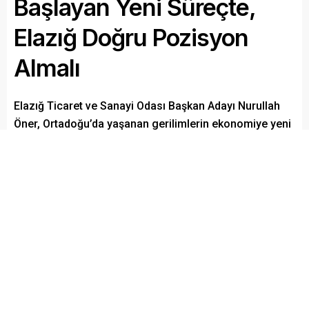
Başlayan Yeni Süreçte,
Elazığ Doğru Pozisyon
Almalı
Elazığ Ticaret ve Sanayi Odası Başkan Adayı Nurullah
Öner, Ortadoğu’da yaşanan gerilimlerin ekonomiye yeni
bir süreci başlattığını belirterek, Elazığ iş dünyası olarak
bu süreci doğru okuyup, doğru pozisyon almanın büyük
önem taşıdığını söyledi.
Paylaş
Tweetle
Gönder