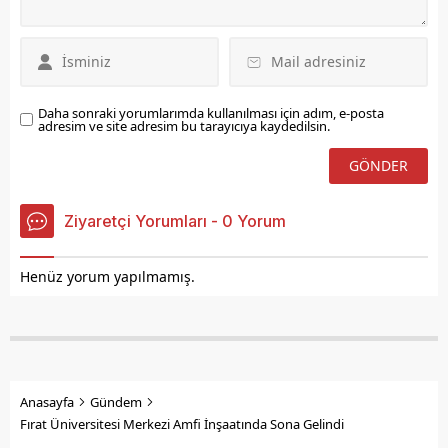
‘’Kadın Koordinasyon
Merkezleri Kurulacak“
Duran, Kadın
Koordinasyon Merkezi
Kuracaklarını Belirterek,
‘’Kadınların Aile...
Daha sonraki yorumlarımda kullanılması için adım, e-posta
adresim ve site adresim bu tarayıcıya kaydedilsin.
Ziyaretçi Yorumları - 0 Yorum
Henüz yorum yapılmamış.
Anasayfa
Gündem
Fırat Üniversitesi Merkezi Amfi İnşaatında Sona Gelindi