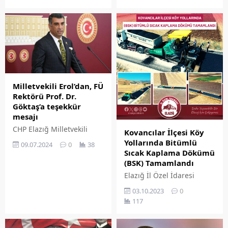
süratle çalışıyor.
yürütülecek çalışmalara
ilişkin bir basın açıklaması
düzenlendi.
Milletvekili Erol’dan, FÜ
Rektörü Prof. Dr.
Göktaş’a teşekkür
mesajı
CHP Elazığ Milletvekili
Kovancılar İlçesi Köy
Gürsel Erol, Fırat
Yollarında Bitümlü
09.07.2024
0
38
Üniversitesi Rektörü Prof.
Sıcak Kaplama Dökümü
Dr. Fahrettin Göktaş'a 800
(BSK) Tamamlandı
yataklı üniversite
Elazığ İl Özel İdaresi
hastanesinin yapımında
çalışmalarını
emeklerinden ötürü
03.10.2023
0
yoğunlaştırarak şehrin
teşekkür etti.
117
birçok noktasında yol
bakım onarım, genişletme
ve asfaltlama çalışmalarını