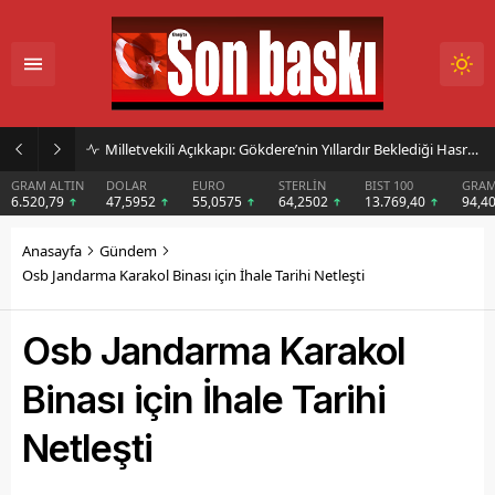
Başkan Sarışın’dan Dem Parti Milletvekili Koçyiğit’in Karakoçan’daki Konuşmasına Sert Tepki
DOLAR
EURO
STERLİN
BIST 100
GRAM GÜMÜŞ
BIT
47,5952
55,0575
64,2502
13.769,40
94,40
$6
Anasayfa
Gündem
Osb Jandarma Karakol Binası için İhale Tarihi Netleşti
Osb Jandarma Karakol
Binası için İhale Tarihi
Netleşti