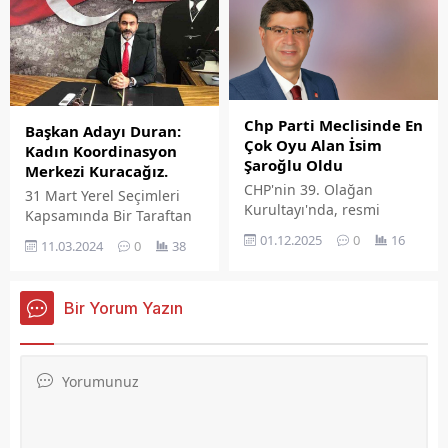
devam ettiriyor.
Chp Parti Meclisinde En
Başkan Adayı Duran:
Çok Oyu Alan İsim
Kadın Koordinasyon
Şaroğlu Oldu
Merkezi Kuracağız.
CHP'nin 39. Olağan
31 Mart Yerel Seçimleri
Kurultayı'nda, resmi
Kapsamında Bir Taraftan
olmayan sonuçlara göre
Aralıksız Seçim
01.12.2025
0
16
11.03.2024
0
38
80 kişilik Parti Meclisi (PM)
Çalışmalarını Sürdürürken
ve 15 kişilik Yüksek
Bir Taraftan Da Önemli
Disiplin Kurulu (YDK)
Projelerini De Kamuoyuna
Bir Yorum Yazın
üyeleri belli oldu. Genel
Durmaya Devam Eden
Başkan Özgür Özel'in
Chp Elâzığ Belediye
seçimler öncesi
Başkan Adayı Çağlar
yayınladığı 70 kişilik
Duran, Hayata Geçirmeyi
anahtar listesinin tamamı
Planladığı Önemli
delegeden onay aldı.
Projeleri Birer Birer
Kamuoyuna Duyuruyor.