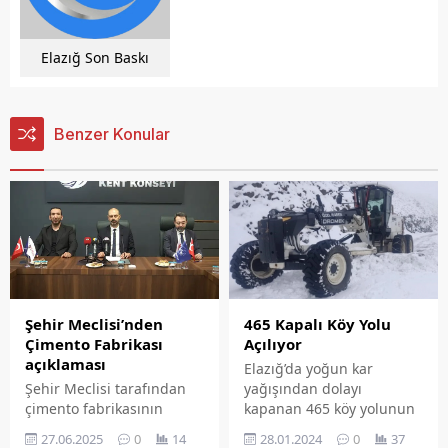
Elazığ Son Baskı
Benzer Konular
465 Kapalı Köy Yolu
Şehir Meclisi’nden
Açılıyor
Çimento Fabrikası
açıklaması
Elazığ’da yoğun kar
yağışından dolayı
Şehir Meclisi tarafından
kapanan 465 köy yolunun
çimento fabrikasının
açılması için ekipler
kaldırılmasına yönelik
28.01.2024
0
37
27.06.2025
0
14