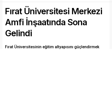
Fırat Üniversitesi Merkezi
Amfi İnşaatında Sona
Gelindi
Fırat Üniversitesinin eğitim altyapısını güçlendirmek
amacıyla hayata geçirdiği Merkezi Amfi Binası
projesinde çalışmalar tamamlanma aşamasına geldi.
Modern eğitim anlayışı doğrultusunda inşa edilen ve
kısa süre içerisinde hizmete açılması planlanan yapı,
öğrencilerimizin akademik ve sosyal ihtiyaçlarına
önemli katkılar sunacak.
Paylaş
Tweetle
Gönder