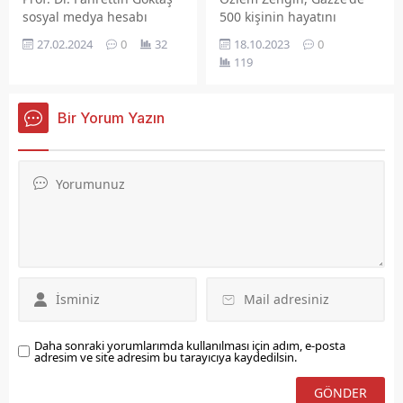
sosyal medya hesabı
500 kişinin hayatını
üzerinden yaptığı
kaybettiği hastane
27.02.2024
0
32
18.10.2023
0
paylaşımla haberi
saldırısı nedeniyle 3 gün
119
duyurdu. Rektörü Prof. Dr.
süreyle milli yas ilan
Fahrettin Göktaş
edileceğini açıkladı.
paylaşımında “Elazığ
Bir Yorum Yazın
Valimiz Sayın Dr. Ömer
Toraman,
Üniversitelerarası Kurul
Yönetim Kurulunun
2024/02 nolu
toplantısında Doçent
unvanını almıştır. Sayın
Valimizin yeni unvanının
hayırlı olmasını
diliyorum.” İfadelerini
kullandı.
Daha sonraki yorumlarımda kullanılması için adım, e-posta
adresim ve site adresim bu tarayıcıya kaydedilsin.