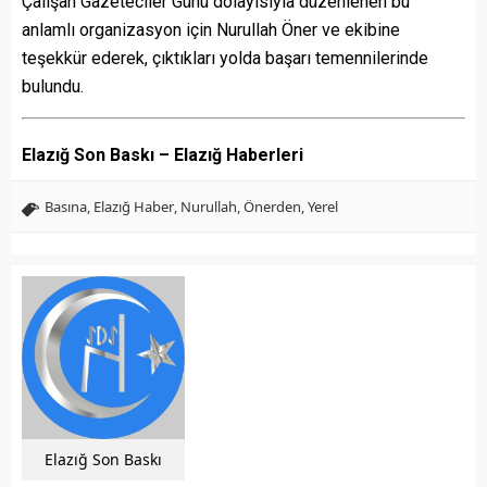
Çalışan Gazeteciler Günü dolayısıyla düzenlenen bu
anlamlı organizasyon için Nurullah Öner ve ekibine
teşekkür ederek, çıktıkları yolda başarı temennilerinde
bulundu.
Elazığ Son Baskı – Elazığ Haberleri
Basına
,
Elazığ Haber
,
Nurullah
,
Önerden
,
Yerel
Elazığ Son Baskı