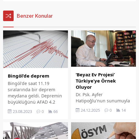
Benzer Konular
‘Beyaz Ev Projesi’
Bingöl’de deprem
Türkiye’ye Örnek
Bingöl'de saat 11.19
Oluyor
sıralarında bir deprem
Dr. Psk. Ayfer
meydana geldi. Depremin
Hatipoğlu'nun sunumuyla
büyüklüğünü AFAD 4.2
gerçekleştirilen
olarak açıkladı.
24.12.2025
0
14
23.08.2023
0
66
değerlendirmede,
denetimli serbestlik
sürecindeki bireylerin
sosyal uyumu ve aile
birliğinin