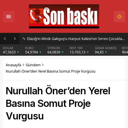
Elazığ’ın Minik Gakgoş’u Harput Kalesi’nin Sırrını Çocuklara Anlatıyor
DOLAR
EURO
STERLİN
BIST 100
GRAM GÜMÜŞ
BIT
47,5633
54,9784
64,0839
13.703,13
94,85
$6
Anasayfa
Gündem
Nurullah Öner’den Yerel Basına Somut Proje Vurgusu
Nurullah Öner’den Yerel
Basına Somut Proje
Vurgusu