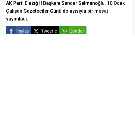
AK Parti Elazığ İl Başkanı Sencer Selmanoğlu, 10 Ocak
Çalışan Gazeteciler Günü dolayısıyla bir mesaj
yayımladı.
Paylaş
Tweetle
Gönder
Elazığ Son Baskı
Yayınlama: 09.01.2026
A
+
A
-