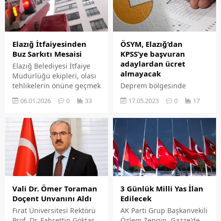
güçlendirilmesine yönelik
hazırlanan yol haritası
paylaşıldı.
Elazığ İtfaiyesinden
ÖSYM, Elazığ’dan
Buz Sarkıtı Mesaisi
KPSS’ye başvuran
adaylardan ücret
Elazığ Belediyesi İtfaiye
almayacak
Müdürlüğü ekipleri, olası
tehlikelerin önüne geçmek
Deprem bölgesinde
için kent genelinde
KPSS'ye başvuru yapan
06.01.2026
0
33
17.05.2023
0
17
çatılarda oluşan tehlikeli
adaylardan ücret
buz sarkıtlarına titizlikle
alınmayacağı ÖSYM
müdahale ediyor.
tarafından açıklandı. Bu
kapsamda Elazığ'da KPSS
başvuru yapan adaylar
ücret ödemeyecekler.
Vali Dr. Ömer Toraman
3 Günlük Milli Yas İlan
Doçent Unvanını Aldı
Edilecek
Fırat Üniversitesi Rektörü
AK Parti Grup Başkanvekili
Prof. Dr. Fahrettin Göktaş
Özlem Zengin, Gazze'de