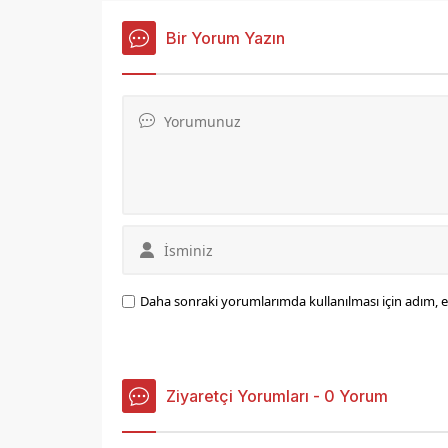
işçilerini kapsayan sözleşme,
Kovancılar Belediye Başkanı
Bir Yorum Yazın
Vahap Gök ile Hizmet-İş
Sendikası Elazığ Şube Başkanı
Gökhan Arpa tarafından imza
altına alındı.
Daha sonraki yorumlarımda kullanılması için adım, e
Ziyaretçi Yorumları - 0 Yorum