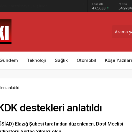
GRAM ALTIN
DOLAR
EURO
put Kalesi’nin Sırrını Çocuklara Anlatıyor
6.495,07
47,5633
54,9784
Gündem
Teknoloji
Sağlık
Otomobil
Köşe Yazıları
ri anlatıldı
DK destekleri anlatıldı
ÜSİAD) Elazığ Şubesi tarafından düzenlenen, Dost Meclisi
rdinatörü Sertaç Yılmaz oldu.