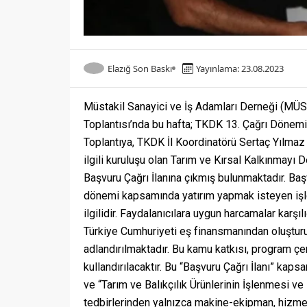
Elazığ Son Baskı
Yayınlama: 23.08.2023
Müstakil Sanayici ve İş Adamları Derneği (MÜS
Toplantısı’nda bu hafta; TKDK 13. Çağrı Dönemi 
Toplantıya, TKDK İl Koordinatörü Sertaç Yılmaz
ilgili kuruluşu olan Tarım ve Kırsal Kalkınma
Başvuru Çağrı İlanına çıkmış bulunmaktadır. Ba
dönemi kapsamında yatırım yapmak isteyen işle
ilgilidir. Faydalanıcılara uygun harcamalar karş
Türkiye Cumhuriyeti eş finansmanından oluştur
adlandırılmaktadır. Bu kamu katkısı, program ç
kullandırılacaktır. Bu “Başvuru Çağrı İlanı” kaps
ve “Tarım ve Balıkçılık Ürünlerinin İşlenmesi ve P
tedbirlerinden yalnızca makine-ekipman, hizmet 