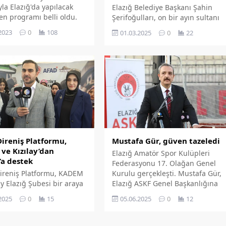
yla Elazığ'da yapılacak
Elazığ Belediye Başkanı Şahin
en programı belli oldu.
Şerifoğulları, on bir ayın sultanı
rahmet, mağfiret ve bereket
2023
0
108
01.03.2025
0
22
mevsimi Ramazan ayının
başlaması nedeniyle yayımladığı
kutlama mesajında,
'Hemşehrilerim başta olmak
üzere tüm İslam âleminin
Ramazan ayını tebrik ediyor, bu
mübarek ayın tüm insanlık için
barış ve huzur getirmesini yüce
Rabbimden niyaz ediyorum.'
dedi.
Mustafa Gür, güven tazeledi
ireniş Platformu,
ve Kızılay’dan
Elazığ Amatör Spor Kulüpleri
a destek
Federasyonu 17. Olağan Genel
Kurulu gerçekleşti. Mustafa Gür,
ireniş Platformu, KADEM
Elazığ ASKF Genel Başkanlığına
ay Elazığ Şubesi bir araya
Tekrar Seçildi.
 Gazze'ye insani yardım
05.06.2025
0
12
2025
0
15
k üzere yola çıkan
ilosuna destek
sı yaptı.