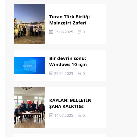
Turan Türk Birliği
Malazgirt Zaferi
Kutlamalarında
25.08.2025
0
Bir devrin sonu:
Windows 10 için
destek bitiyor!
29.04.2023
0
KAPLAN: MİLLETİN
ŞAHA KALKTIĞI
GÜNDÜR
14.07.2025
0