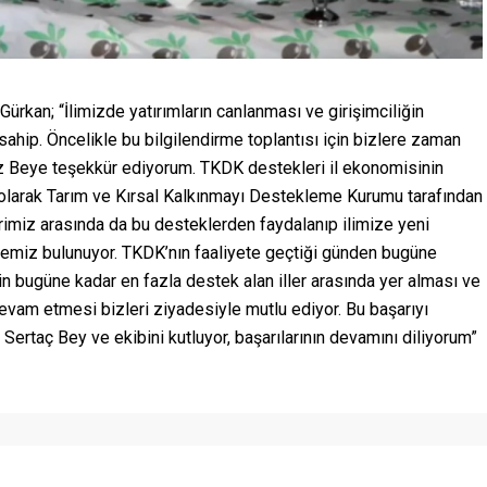
rkan; “İlimizde yatırımların canlanması ve girişimciliğin
p. Öncelikle bu bilgilendirme toplantısı için bizlere zaman
maz Beye teşekkür ediyorum. TKDK destekleri il ekonomisinin
olarak Tarım ve Kırsal Kalkınmayı Destekleme Kurumu tarafından
imiz arasında da bu desteklerden faydalanıp ilimize yeni
üyemiz bulunuyor. TKDK’nın faaliyete geçtiği günden bugüne
in bugüne kadar en fazla destek alan iller arasında yer alması ve
devam etmesi bizleri ziyadesiyle mutlu ediyor. Bu başarıyı
rtaç Bey ve ekibini kutluyor, başarılarının devamını diliyorum”