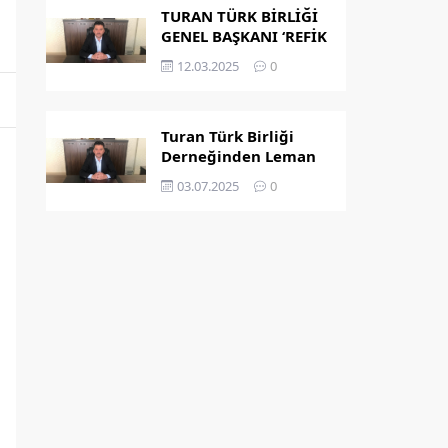
TURAN TÜRK BİRLİĞİ
GENEL BAŞKANI ‘REFİK
KAPLAN’ OLDU
12.03.2025
0
Turan Türk Birliği
Derneğinden Leman
Dergisi’nin
03.07.2025
0
Peygamber
Karikatürü Hakkında
Açıklama