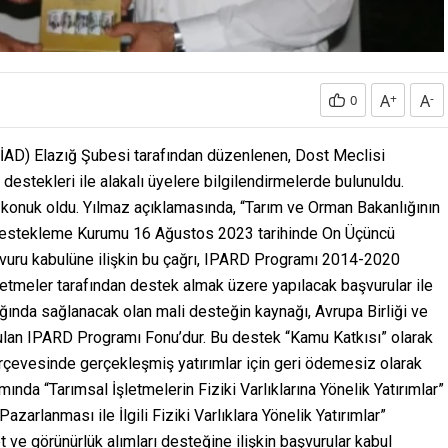
A
+
A
-
0
İAD) Elazığ Şubesi tarafından düzenlenen, Dost Meclisi
destekleri ile alakalı üyelere bilgilendirmelerde bulunuldu.
 konuk oldu. Yılmaz açıklamasında, “Tarım ve Orman Bakanlığının
yı Destekleme Kurumu 16 Ağustos 2023 tarihinde On Üçüncü
şvuru kabulüne ilişkin bu çağrı, IPARD Programı 2014-2020
tmeler tarafından destek almak üzere yapılacak başvurular ile
ılığında sağlanacak olan mali desteğin kaynağı, Avrupa Birliği ve
ulan IPARD Programı Fonu’dur. Bu destek “Kamu Katkısı” olarak
erçevesinde gerçekleşmiş yatırımlar için geri ödemesiz olarak
amında “Tarımsal İşletmelerin Fiziki Varlıklarına Yönelik Yatırımlar”
azarlanması ile İlgili Fiziki Varlıklara Yönelik Yatırımlar”
ve görünürlük alımları desteğine ilişkin başvurular kabul