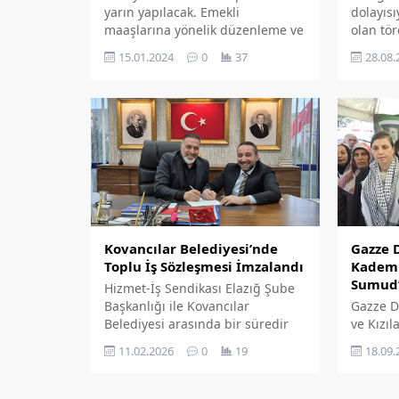
yarın yapılacak. Emekli
dolayısı
maaşlarına yönelik düzenleme ve
olan tör
terörle mücadele toplantının
15.01.2024
0
37
28.08.
öncelikli gündem maddeleri
olacak.
Kovancılar Belediyesi’nde
Gazze D
Toplu İş Sözleşmesi İmzalandı
Kadem 
Sumud’
Hizmet-İş Sendikası Elazığ Şube
Başkanlığı ile Kovancılar
Gazze D
Belediyesi arasında bir süredir
ve Kızıl
devam eden Toplu İş Sözleşmesi
gelerek
11.02.2026
0
19
18.09.
görüşmeleri anlaşmayla
götürme
sonuçlandı. Kovancılar Belediyesi
sumud F
bünyesinde görev yapan şirket
açıklama