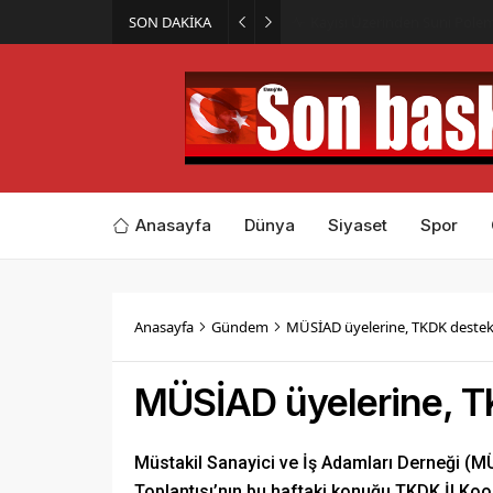
SON DAKİKA
Elazığ’ın Minik Gakgoş’u Har
Anasayfa
Dünya
Siyaset
Spor
Anasayfa
Gündem
MÜSİAD üyelerine, TKDK destekle
MÜSİAD üyelerine, TK
Müstakil Sanayici ve İş Adamları Derneği (M
Toplantısı’nın bu haftaki konuğu TKDK İl Koo