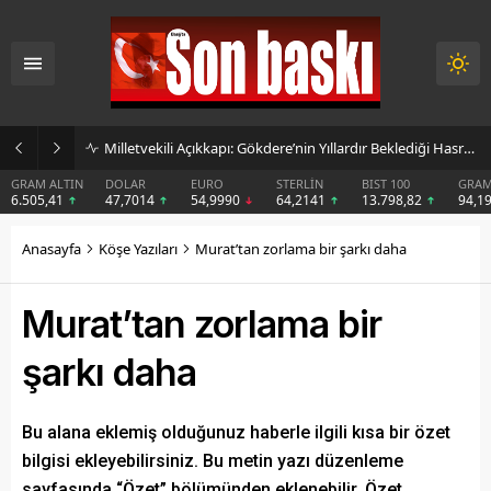
Milletvekili Açıkkapı: Gökdere’nin Yıllardır Beklediği Hasret Sona Eriyor
GRAM ALTIN
DOLAR
EURO
STERLİN
BIST 100
GRAM 
6.505,41
47,7014
54,9990
64,2141
13.798,82
94,19
Anasayfa
Köşe Yazıları
Murat’tan zorlama bir şarkı daha
Murat’tan zorlama bir
şarkı daha
Bu alana eklemiş olduğunuz haberle ilgili kısa bir özet
bilgisi ekleyebilirsiniz. Bu metin yazı düzenleme
sayfasında “Özet” bölümünden eklenebilir. Özet