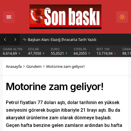
İmar Kararı Mahkemeye Taşındı
DOLAR
EURO
STERLİN
BIST 100
GRAM GÜMÜŞ
B
47,7050
55,0521
64,2055
13.774,94
98,11
$
Anasayfa
Gündem
Motorine zam geliyor!
Motorine zam geliyor!
Petrol fiyatları 77 doları aştı, dolar tarihinin en yüksek
seviyesini görerek bugün itibariyle 21 lirayı aştı. Bu da
akaryakıt ürünlerine zam olarak dönmeye başladı.
Geçen hafta benzine gelen zamların ardından bu hafta