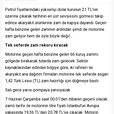
Petrol fiyatlarındaki yükselişi dolar kurunun 21 TL’nin
üzerine çıkarak tarihinin en üst seviyesini görmesi takip
edince akaryakıt ürünlerine zam da kapıya dayandı. Geçen
hafta benzine gelen zammın ardından şimdi de motorine
zam geliyor hem de öyle böyle değil…
Tek seferde zam rekoru kıracak
Motorine geçen hafta benzine gelen 66 kuruş zammı
gölgede bırakacak tutarda zam gelecek. Sektör
kaynaklarından edinilen bilgiye göre, iki rafineri ile
akaryakıt ana dağıtım firmaları motorine tek seferde asgari
1,42 Türk Lirası (TL) zam hazırlığı için düğmeye bastı.
Salı gece yarısı pompaya yansıyacak
7 Haziran Çarşamba saat 00.01’den itibaren geçerli olacak
zamlı tarife ile motorinin litre fiyatı İstanbul’un Avrupa
yakasında 19,36 TL’den 20,78 TL’ye çıkacak. Motorin