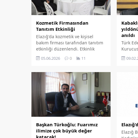
Kozmetik Firmasından
Kabaklı
Tanıtım Etkinliği
yıldön
anıldı
Elazığ'da kozmetik ve kişisel
bakım firması tarafından tanıtım
Türk Ede
etkinliği düzenlendi. Etkinlik
Kurucusu
kadınları hem güzellik ve kişisel
Gazeteci
05.06.2026
0
11
09.02.
bakım ürünleriyle hem de
Müharri
girişimcilik fırsatlarıyla bir araya
vefatını
getirdi.
mezarı b
Elazığ’
Başkan Türkoğlu: Fuarımız
ilimize çok büyük değer
Elazığ 
katacak!