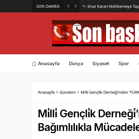
SON DAKİKA
İmar Kararı Mahkemeye Taş
Anasayfa
Dünya
Siyaset
Spor
Anasayfa
Gündem
Mi̇lli̇ Gençli̇k Derneği̇’nden ‘TÜ
Mi̇lli̇ Gençli̇k Derne
Bağımlılıkla Mücadele’