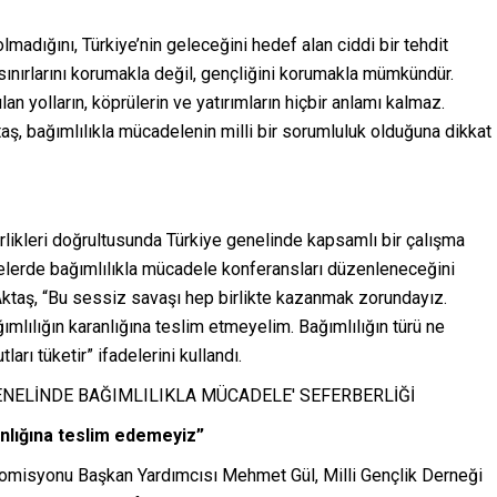
madığını, Türkiye’nin geleceğini hedef alan ciddi bir tehdit
 sınırlarını korumakla değil, gençliğini korumakla mümkündür.
lan yolların, köprülerin ve yatırımların hiçbir anlamı kalmaz.
aş, bağımlılıkla mücadelenin milli bir sorumluluk olduğuna dikkat
birlikleri doğrultusunda Türkiye genelinde kapsamlı bir çalışma
ilçelerde bağımlılıkla mücadele konferansları düzenleneceğini
Aktaş, “Bu sessiz savaşı hep birlikte kazanmak zorundayız.
lılığın karanlığına teslim etmeyelim. Bağımlılığın türü ne
arı tüketir” ifadelerini kullandı.
anlığına teslim edemeyiz”
omisyonu Başkan Yardımcısı Mehmet Gül, Milli Gençlik Derneği