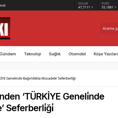
GRAM ALTIN
DOLAR
EURO
ındı
6.660,55
47,7111
55,1881
Gündem
Teknoloji
Sağlık
Otomobil
Köşe Yazıları
RKİYE Geneli̇nde Bağımlılıkla Mücadele’ Seferberli̇ği̇
ği̇’nden ‘TÜRKİYE Geneli̇nde
 Seferberli̇ği̇