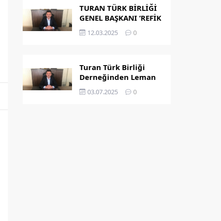
TURAN TÜRK BİRLİĞİ
GENEL BAŞKANI ‘REFİK
KAPLAN’ OLDU
12.03.2025
0
Turan Türk Birliği
Derneğinden Leman
Dergisi’nin
03.07.2025
0
Peygamber
Karikatürü Hakkında
Açıklama