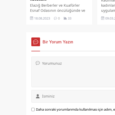
Kadınla
kadınlar
Elazığ Berberler ve Kuaförler
uygulam
Esnaf Odasının öncülüğünde ve
Belediy
Us Fuarcılık tarafından Elazığ'da
09.03.
18.08.2023
0
33
açıklam
gerçekleştirilecek Beautylife Expo
günü be
Fuarı, 3-5 Eylül 2023 tarihlerinde
boyunca
gerçekleştirilecek.
hizmet 
Bir Yorum Yazın
Daha sonraki yorumlarımda kullanılması için adım, e