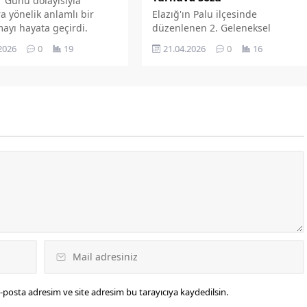
r Günü dolayısıyla
a yönelik anlamlı bir
Elazığ'ın Palu ilçesinde
ayı hayata geçirdi.
düzenlenen 2. Geleneksel
e tarafından yapılan
Satranç Turnuvası, 100 bin TL
2026
0
19
21.04.2026
0
16
ada, 8 Mart Cumartesi
ödül havuzu ve yoğun katılımla
lediye otobüslerinin gün
iki gün boyunca büyük heyecana
 kadın yolculara ücretsiz
sahne oldu. Organizasyon
vereceği duyuruldu.
sonunda dereceye giren
sporcular ödüllerine kavuştu.
-posta adresim ve site adresim bu tarayıcıya kaydedilsin.