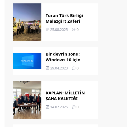
Turan Türk Birliği
Malazgirt Zaferi
Kutlamalarında
25.08.2025
0
Bir devrin sonu:
Windows 10 için
destek bitiyor!
29.04.2023
0
KAPLAN: MİLLETİN
ŞAHA KALKTIĞI
GÜNDÜR
14.07.2025
0