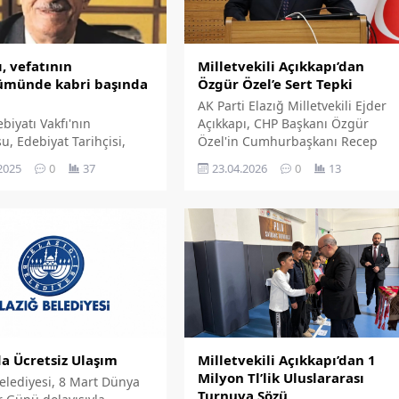
Milletvekili Açıkkapı’dan
, vefatının
Özgür Özel’e Sert Tepki
ümünde kabri başında
AK Parti Elazığ Milletvekili Ejder
Açıkkapı, CHP Başkanı Özgür
biyatı Vakfı'nın
Özel'in Cumhurbaşkanı Recep
, Edebiyat Tarihçisi,
Tayyip Erdoğan'a yönelik sözlerini
 ve Yazar Şeyh'ül
23.04.2026
0
13
2025
0
37
eleştirerek, bu ifadelerin siyasi
rin Ahmet Kabaklı,
nezaket sınırlarını aştığını ve
n 24. yılında İstanbul'daki
Türkiye'nin uluslararası itibarını
aşında dualarla anıldı.
hedef aldığını savundu.
da Ücretsiz Ulaşım
Milletvekili Açıkkapı’dan 1
Milyon Tl’lik Uluslararası
Belediyesi, 8 Mart Dünya
Turnuva Sözü