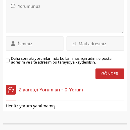
yetkililerden bilgi aldı.
geldi. 28 Mayıs
cumhurbaşkanlığı
seçimlerine değinen
Yılmaz, Elazığ, 'İlk seçimde
tavrını çok net bir şekilde
ortaya koydu' dedi....
Daha sonraki yorumlarımda kullanılması için adım, e-posta
adresim ve site adresim bu tarayıcıya kaydedilsin.
Ziyaretçi Yorumları - 0 Yorum
Henüz yorum yapılmamış.