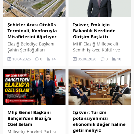
Şehirler Arası Otobüs
Işıkver, Emk için
Terminali, Konforuyla
Bakanlık Nezdinde
Misafirlerini Ağırlıyor
Girişim Başlattı
Elazığ Belediye Başkanı
MHP Elazığ Milletvekili
Şahin Şerifoğulları
Semih Işıkver, Kültür ve
tarafından şehre
Turizm Bakanı M.Nuri
10.04.2026
0
14
05.06.2026
0
10
kazandırılan ve Elazığ'ın
Ersoy tarafından yazılı
dışa açılan kapısı olan
olarak cevaplandırılması
Şehirler Arası Otobüs
talebiyle Türkiye Büyük
Terminali, çağdaş
Millet Meclisi
mimarisi ve konforlu
Başkanlığı'na Soru
imkanlarıyla her gün
Önergesi verdi.
yüzlerce yolcuyu
ağırlamaya devam ediyor.
Mhp Genel Başkanı
Işıkver: Turizm
Bahçeli’den Elazığ’a
potansiyelimizi
Özel Selam
ekonomik değer haline
getirmeliyiz
Milliyetçi Hareket Partisi