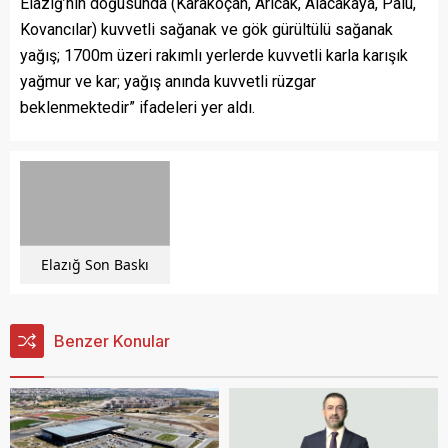
Elazığ’nın doğusunda (Karakoçan, Arıcak, Alacakaya, Palu,
Kovancılar) kuvvetli sağanak ve gök gürültülü sağanak
yağış; 1700m üzeri rakımlı yerlerde kuvvetli karla karışık
yağmur ve kar; yağış anında kuvvetli rüzgar
beklenmektedir” ifadeleri yer aldı.
Elazığ Son Baskı
Benzer Konular