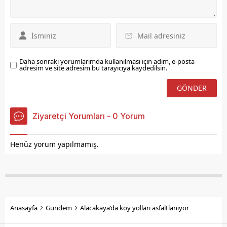
küresel durgunluğa
rağmen hem ülkemiz hem
de...
Daha sonraki yorumlarımda kullanılması için adım, e-posta
adresim ve site adresim bu tarayıcıya kaydedilsin.
Ziyaretçi Yorumları - 0 Yorum
Henüz yorum yapılmamış.
Anasayfa
Gündem
Alacakaya’da köy yolları asfaltlanıyor