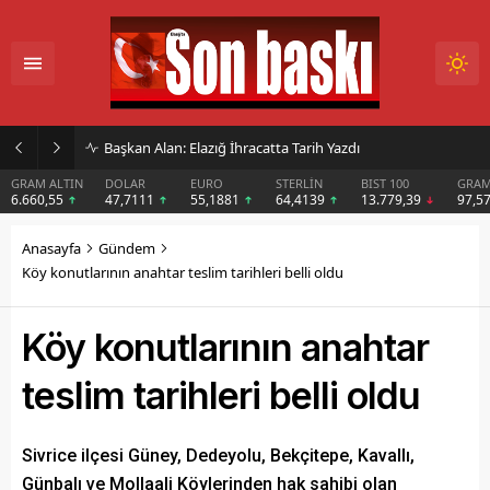
İmar Kararı Mahkemeye Taşındı
DOLAR
EURO
STERLİN
BIST 100
GRAM GÜMÜŞ
BIT
47,7111
55,1881
64,4139
13.779,39
97,57
$6
Anasayfa
Gündem
Köy konutlarının anahtar teslim tarihleri belli oldu
Köy konutlarının anahtar
teslim tarihleri belli oldu
Sivrice ilçesi Güney, Dedeyolu, Bekçitepe, Kavallı,
Günbalı ve Mollaali Köylerinden hak sahibi olan