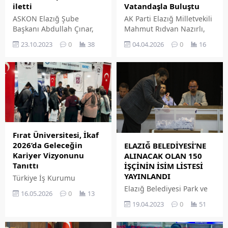
Vatandaşla Buluştu
iletti
AK Parti Elazığ Milletvekili
ASKON Elazığ Şube
Mahmut Rıdvan Nazırlı,
Başkanı Abdullah Çınar,
halk buluşmaları
14. Ekonomi
04.04.2026
0
16
23.10.2023
0
38
programı kapsamında
Değerlendirme Toplantısı
Hilalkent Mahallesi'nde
sonrası Ticaret Bakanı
mahalle sakinleri ile bir
Ömer Bolat ile bir araya
araya geldi.
gelerek işletmelerin sorun
ve taleplerini iletti.
Fırat Üniversitesi, İkaf
2026’da Geleceğin
ELAZIĞ BELEDİYESİ’NE
Kariyer Vizyonunu
ALINACAK OLAN 150
Tanıttı
İŞÇİNİN İSİM LİSTESİ
YAYINLANDI
Türkiye İş Kurumu
koordinasyonunda,
Elazığ Belediyesi Park ve
16.05.2026
0
13
Cumhurbaşkanlığı
Bahçeler Müdürlüğü
19.04.2023
0
51
Savunma Sanayii
bünyesinde 5 ay 29 gün
Başkanlığı paydaşlığında
süreyle geçici olarak