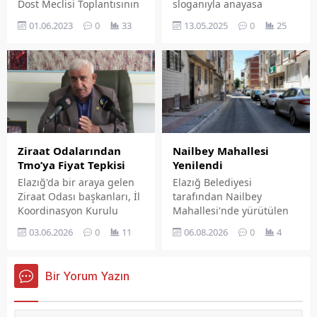
Dost Meclisi Toplantısının
sloganıyla anayasa
bu haftaki konusu Fırat
değişikliği için başlattığı
01.06.2023
0
33
13.05.2025
0
25
Teknokent çalışmaları ve
imza kampanyası sona
yapay zeka oldu.
erdi.
Ziraat Odalarından
Nailbey Mahallesi
Tmo’ya Fiyat Tepkisi
Yenilendi
Elazığ'da bir araya gelen
Elazığ Belediyesi
Ziraat Odası başkanları, İl
tarafından Nailbey
Koordinasyon Kurulu
Mahallesi'nde yürütülen
Toplantısı'nın ardından
asfalt ve kaldırım
03.06.2026
0
11
06.08.2026
0
4
Toprak Mahsulleri
yenileme çalışmaları
Ofisi'nin açıkladığı buğday
tamamlandı. Ekipler
ve arpa alım fiyatlarına
tarafından şehir
Bir Yorum Yazın
tepki gösterdi. Üretim
genelindeki asfalt ve
maliyetlerinin katlanarak
kaldırım yenileme
arttığını belirten oda
çalışmaları, belirlenen