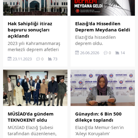
Elazığ’da Hissedilen
Hak Sahipliği itiraz
Deprem Meydana Geldi
başvuru sonuçları
açıklandı
Elazığ'da hissedilen
deprem oldu.
2023 yılı Kahramanmaraş
merkezli deprem afetleri
26.06.2026
0
14
sonrası Elazığ hak
23.11.2023
0
73
sahipliği itiraz başvuru
sonuçları açıklandı.
MÜSİAD’da gündem
Günaydın: 6 Bin 500
TEKNOKENT oldu
dilekçe toplandı
MÜSİAD Elazığ Şubesi
Elazığ'da Memur-Sen'in
tarafından düzenlenen,
'Aileyi Koruyalım'