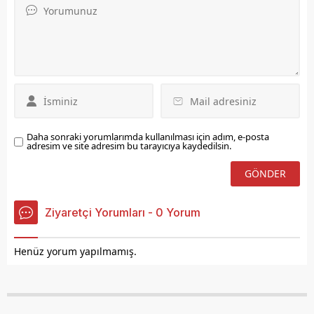
başkanları, fiyatların
program doğrultusunda
yeniden gözden
devam ediyor.
geçirilmesini isterken,
tarımsal destek ve borç
ertelemesi çağrısında
bulundu.
Daha sonraki yorumlarımda kullanılması için adım, e-posta
adresim ve site adresim bu tarayıcıya kaydedilsin.
Ziyaretçi Yorumları - 0 Yorum
Henüz yorum yapılmamış.