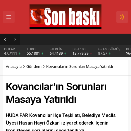
İmar Kararı Mahkemeye Taşındı
DOLAR
EURO
STERLİN
BIST 100
GRAM GÜMÜŞ
BIT
47,7111
55,1881
64,4139
13.779,39
97,57
$6
Anasayfa
Gündem
Kovancılar’ın Sorunları Masaya Yatırıldı
Kovancılar’ın Sorunları
Masaya Yatırıldı
HÜDA PAR Kovancılar İlçe Teşkilatı, Belediye Meclis
Üyesi Hasan Hayri Özkan’ı ziyaret ederek ilçenin
kronikleşen sorunlarını değerlendirdi.