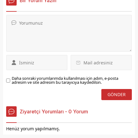
Bir Yorum Yazın
felaketinin altıncı
çalışma kapsamında
yıldönümünde yaşanan
gölün 56 kilometrelik kıyı
tüm acıları ilk günkü gibi
şeridinde çevre temizliği
tüm vatandaşların
yapılarak bölgenin daha
yüreğinde taşıdığını ifade
temiz ve düzenli hale
belirterek 24 Ocak
getirilmesi hedeflendi.
tarihinin Elazığ için acı
hatırlarla anılan en acı
gün olduğunu belirterek,
'Böylesi büyük felaketlerin
ne Aziz şehrimiz...
Daha sonraki yorumlarımda kullanılması için adım, e-posta
adresim ve site adresim bu tarayıcıya kaydedilsin.
Ziyaretçi Yorumları - 0 Yorum
Henüz yorum yapılmamış.