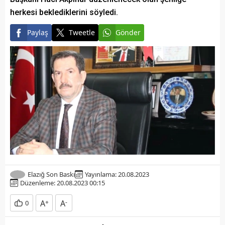
herkesi beklediklerini söyledi.
Paylaş
Tweetle
Gönder
Elazığ Son Baskı
Yayınlama: 20.08.2023
Düzenleme: 20.08.2023 00:15
A
+
A
-
0