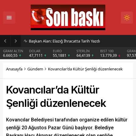
İmar Kararı Mahkemeye Taşındı
DOLAR
EURO
STERLİN
BIST 100
GRAM GÜMÜŞ
BIT
47,7111
55,1881
64,4139
13.779,39
97,57
$6
Anasayfa
Gündem
Kovancılar’da Kültür Şenliği düzenlenecek
Kovancılar’da Kültür
Şenliği düzenlenecek
Kovancılar Belediyesi tarafından organize edilen kültür
şenliği 20 Ağustos Pazar Günü başlıyor. Belediye
Başkanı Hacı Akpınar düzenlenecek olan şenliğe