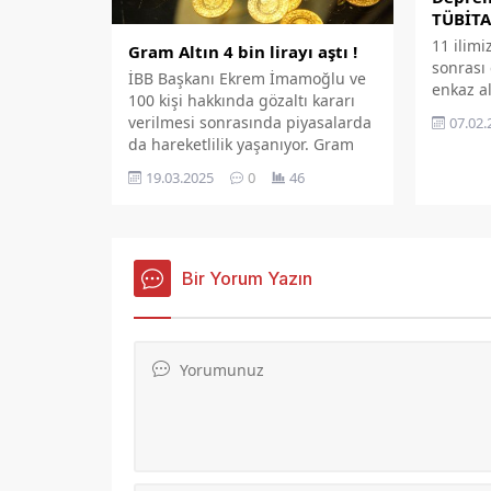
bayram 
TÜBİTA
ilimizin
11 ilimi
Gram Altın 4 bin lirayı aştı !
sonrası 
İBB Başkanı Ekrem İmamoğlu ve
enkaz al
100 kişi hakkında gözaltı kararı
sürede n
verilmesi sonrasında piyasalarda
07.02.
edip eki
da hareketlilik yaşanıyor. Gram
kolaylaş
altın, dolar/TL kurunda görülen
deprem 
19.03.2025
0
46
yukarı yönlü seyir ve ons altın
ciddi b
etkisiyle rekor üstüne rekor
haberle
kırıyor. Gram altın fiyatı bir ara
döndüre
tüm zamanların en yüksek
teknoloj
seviyesi olan 4068 liraya çıktı.
Bir Yorum Yazın
çalışmal
Daha sonra satışlarla birlikte...
Elazığ m
firması,
merkezi