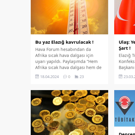
Bu yaz Elazığ kavrulacak !
Ulaş: Y
Şart !
Hava Forum hesabından da
Afrika sıcak hava dalgası için
Elazığ T
uyarı yapıldı. Paylaşımda “Hem
Konfeks
Afrika sıcak hava dalgası hem de
Başkanı
Afrika çöl tozları ülkemize doğru
ayında 
18.04.2024
0
23
23.03.
yola çıktı” denirken salı akşamı
esnafla
Türkiye’ye giriş yapacağı
vermeler
belirtildi. Bir sonraki paylaşımda
yerel e
ise “Afrika ile sıcaklık şahlanışı
bekledik
yaşayacağız. Yaz gelmeden
ESNAFI
birçok şehir bu sezon 2. kez...
Ulaş: “
beklenti
esnafım
Vatanda
destek 
Depre