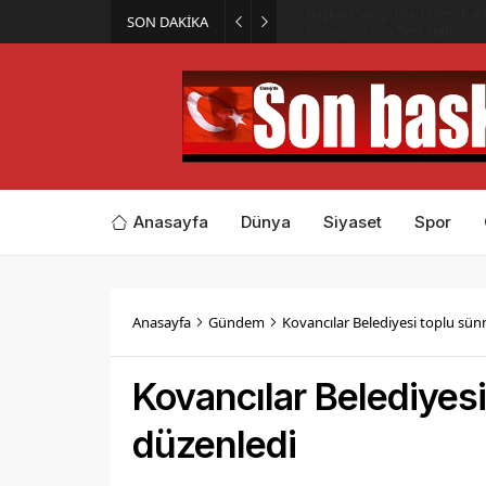
Başkan Sarışın’dan Dem Parti
SON DAKİKA
Konuşmasına Sert Tepki
Anasayfa
Dünya
Siyaset
Spor
Anasayfa
Gündem
Kovancılar Belediyesi toplu sün
Kovancılar Belediyesi
düzenledi