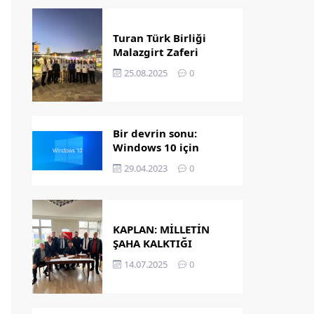
Turan Türk Birliği
Malazgirt Zaferi
Kutlamalarında
25.08.2025
0
Bir devrin sonu:
Windows 10 için
destek bitiyor!
29.04.2023
0
KAPLAN: MİLLETİN
ŞAHA KALKTIĞI
GÜNDÜR
14.07.2025
0