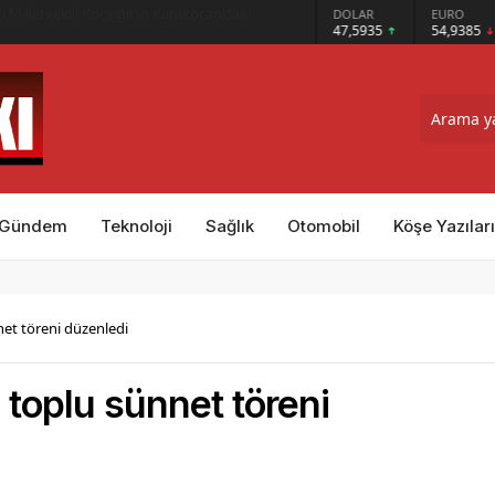
 Milletvekili Koçyiğit’in Karakoçan’daki
GRAM ALTIN
DOLAR
EURO
6.465,12
47,5935
54,9385
Gündem
Teknoloji
Sağlık
Otomobil
Köşe Yazıları
net töreni düzenledi
 toplu sünnet töreni