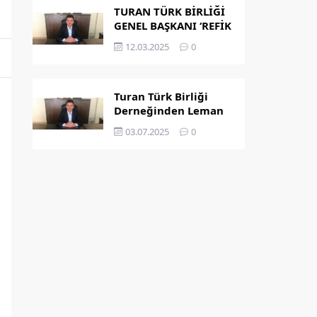
TURAN TÜRK BİRLİĞİ
GENEL BAŞKANI ‘REFİK
KAPLAN’ OLDU
12.03.2025
0
Turan Türk Birliği
Derneğinden Leman
Dergisi’nin
03.07.2025
0
Peygamber
Karikatürü Hakkında
Açıklama