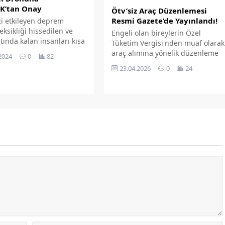
yapmalarını sağlamalı ve
K’tan Onay
Ötv’siz Araç Düzenlemesi
 ekonomisine...
Resmi Gazete’de Yayınlandı!
zi etkileyen deprem
eksikliği hissedilen ve
Engeli olan bireylerin Özel
tında kalan insanları kısa
Tüketim Vergisi'nden muaf olarak
oktasal olarak tespit
araç alımına yönelik düzenleme
2024
0
82
plerin işini
Resmi Gazete'de yayımlandı. Yeni
23.04.2026
0
24
tıracak bir sistem ile
düzenleme, engelli bireylerin
bölgelerinde aksayan ve
taşıt alımlarındaki istisna
ir problem olan
şartlarını ve kapsamını yeniden
şmenin anında normale
belirliyor.
bilecek iletişim
ileri üzerinde
arını yoğunlaştıran
erkezli AKIN Teknoloji
 bu çalışmalarını ilimiz
nde...