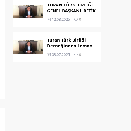
TURAN TÜRK BİRLİĞİ
GENEL BAŞKANI ‘REFİK
KAPLAN’ OLDU
12.03.2025
0
Turan Türk Birliği
Derneğinden Leman
Dergisi’nin
03.07.2025
0
Peygamber
Karikatürü Hakkında
Açıklama