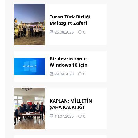
Turan Türk Birliği
Malazgirt Zaferi
Kutlamalarında
25.08.2025
0
Bir devrin sonu:
Windows 10 için
destek bitiyor!
29.04.2023
0
KAPLAN: MİLLETİN
ŞAHA KALKTIĞI
GÜNDÜR
14.07.2025
0