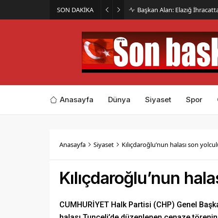
SON DAKİKA
İmar Kararı Mahkemeye Taş
Anasayfa
Dünya
Siyaset
Spor
Anasayfa
Siyaset
Kılıçdaroğlu’nun halası son yolc
Kılıçdaroğlu’nun hal
CUMHURİYET Halk Partisi (CHP) Genel Başka
halası Tunceli’de düzenlenen cenaze törenini