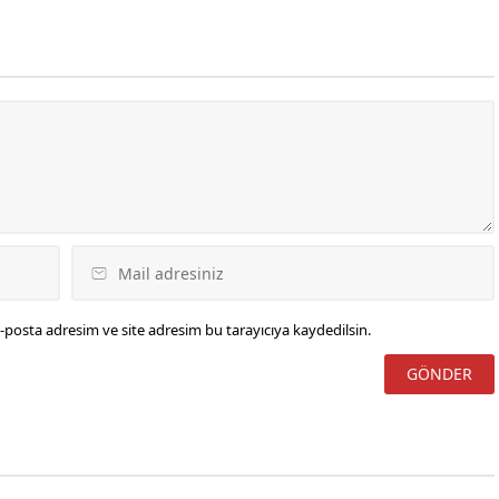
sözü verdi.
k, ' Bu şehrin AK Partili
letvekili ve bu şehrin
dinamikleri beni yok
. Yani 41 yıl aradan
-posta adresim ve site adresim bu tarayıcıya kaydedilsin.