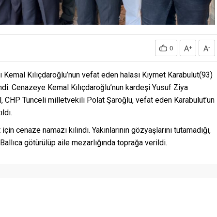
A
+
A
-
0
Kemal Kılıçdaroğlu’nun vefat eden halası Kıymet Karabulut(93)
ndi. Cenazeye Kemal Kılıçdaroğlu’nun kardeşi Yusuf Ziya
l, CHP Tunceli milletvekili Polat Şaroğlu, vefat eden Karabulut’un
ıldı.
t için cenaze namazı kılındı. Yakınlarının gözyaşlarını tutamadığı,
allıca götürülüp aile mezarlığında toprağa verildi.