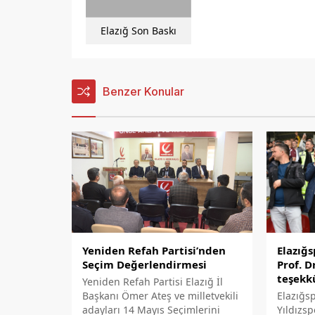
Elazığ Son Baskı
Benzer Konular
Yeniden Refah Partisi’nden
Elazığs
Seçim Değerlendirmesi
Prof. D
teşekk
Yeniden Refah Partisi Elazığ İl
Başkanı Ömer Ateş ve milletvekili
Elazığsp
adayları 14 Mayıs Seçimlerini
Yıldızs