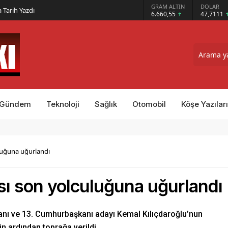
GRAM ALTIN
DOLAR
EURO
ındı
6.660,55
47,7111
55,1881
Gündem
Teknoloji
Sağlık
Otomobil
Köşe Yazıları
uluğuna uğurlandı
ası son yolculuğuna uğurlandı
nı ve 13. Cumhurbaşkanı adayı Kemal Kılıçdaroğlu’nun
n ardından toprağa verildi.