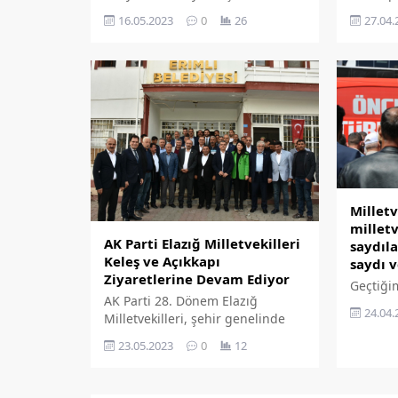
değerlendirdi.
önceki 
16.05.2023
0
26
27.04.
Elazığ B
Prof. Dr
'Teşekkü
diyerek
yayımlad
Milletv
milletv
AK Parti Elazığ Milletvekilleri
saydıla
Keleş ve Açıkkapı
saydı 
Ziyaretlerine Devam Ediyor
Geçtiği
AK Parti 28. Dönem Elazığ
milletve
24.04.
Milletvekilleri, şehir genelinde
Cumhuri
hem teşekkür hem de Pazar
(CHP) ha
23.05.2023
0
12
günü gerçekleşecek seçimler için
aradan s
Cumhurbaşkanı Erdoğan’a destek
seçilen 
ziyaretleri gerçekleştiriyor.
süreçte 