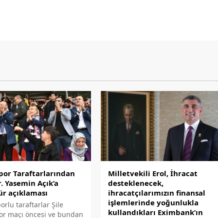
por Taraftarlarından
Milletvekili Erol, İhracat
r. Yasemin Açık’a
desteklenecek,
ür açıklaması
ihracatçılarımızın finansal
işlemlerinde yoğunlukla
orlu taraftarlar Şile
kullandıkları Eximbank’ın
por maçı öncesi ve bundan