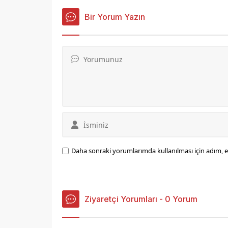
değinere
Bir Yorum Yazın
dört mil
siyaset 
saydılar
sonra...
Daha sonraki yorumlarımda kullanılması için adım, e
Ziyaretçi Yorumları - 0 Yorum