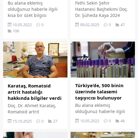
Bu alana eklemiş
Fethi Sekin Şehir
olduğunuz haberle ilgili
Hastanesi Başhekimi Doç.
kısa bir özet bilgisi
Dr. Şüheda Kaya 2024
ekleyebilirsiniz. Bu metin
Yılının hizmet
10.05.2022
0
09.02.2025
0
47
yazı düzenleme
değerlendirmesi yaptı.
106
sayfasında "Özet"
bölümünden eklenebilir.
Özet eklenmişse başlık
altında kalın olarak bu
şekilde gösterilir,
eklenmemişse bu alan boş
kalır.
Türkiye’de, 500 binin
Karataş, Romatoid
üzerinde talasemi
artrit hastalığı
taşıyıcısı bulunuyor
hakkında bilgiler verdi
Bu alana eklemiş
Doç. Dr. Ahmet Karataş,
olduğunuz haberle ilgili
Romatoid artrit
kısa bir özet bilgisi
hastalığının genellikle el
10.05.2022
0
46
15.10.2025
0
27
ekleyebilirsiniz. Bu metin
ve ayakların küçük
yazı düzenleme
eklemlerinin her iki
sayfasında "Özet"
tarafını da eşit şekilde