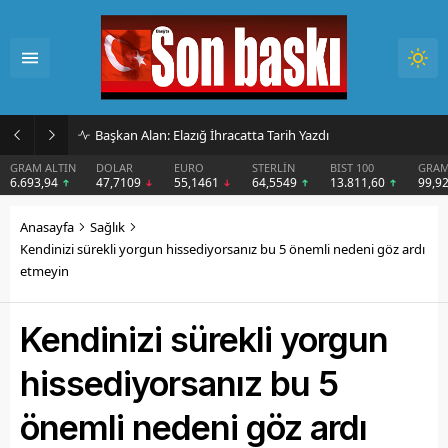
İmar Kararı Mahkemeye Taşındı
DOLAR
EURO
STERLİN
BIST 100
GRAM GÜMÜŞ
BIT
47,7109
55,1461
64,5549
13.811,60
99,92
$6
Anasayfa
Sağlık
Kendinizi sürekli yorgun hissediyorsanız bu 5 önemli nedeni göz ardı
etmeyin
Kendinizi sürekli yorgun
hissediyorsanız bu 5
önemli nedeni göz ardı