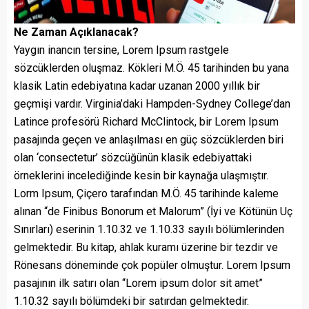
Ne Zaman Açıklanacak?
Yaygın inancın tersine, Lorem Ipsum rastgele
sözcüklerden oluşmaz. Kökleri M.Ö. 45 tarihinden bu yana
klasik Latin edebiyatına kadar uzanan 2000 yıllık bir
geçmişi vardır. Virginia’daki Hampden-Sydney College’dan
Latince profesörü Richard McClintock, bir Lorem Ipsum
pasajında geçen ve anlaşılması en güç sözcüklerden biri
olan ‘consectetur’ sözcüğünün klasik edebiyattaki
örneklerini incelediğinde kesin bir kaynağa ulaşmıştır.
Lorm Ipsum, Çiçero tarafından M.Ö. 45 tarihinde kaleme
alınan “de Finibus Bonorum et Malorum” (İyi ve Kötünün Uç
Sınırları) eserinin 1.10.32 ve 1.10.33 sayılı bölümlerinden
gelmektedir. Bu kitap, ahlak kuramı üzerine bir tezdir ve
Rönesans döneminde çok popüler olmuştur. Lorem Ipsum
pasajının ilk satırı olan “Lorem ipsum dolor sit amet”
1.10.32 sayılı bölümdeki bir satırdan gelmektedir.