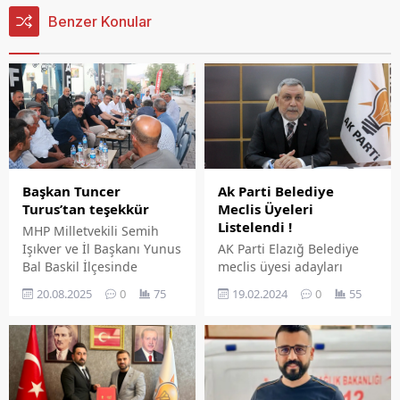
Benzer Konular
Ak Parti Belediye
Başkan Tuncer
Meclis Üyeleri
Turus’tan teşekkür
Listelendi !
MHP Milletvekili Semih
AK Parti Elazığ Belediye
Işıkver ve İl Başkanı Yunus
meclis üyesi adayları
Bal Baskil İlçesinde
açıklandı.
temaslarda bulundu.
19.02.2024
0
55
20.08.2025
0
75
Belediye Başkanı Tuncer
Turus, Milletvekili Semih
Işıkver ve İl Başkanı Yunus
Bal'a desteklerinden
dolayı teşekkürlerini iletti.