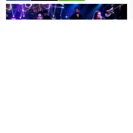
Elazığ Son Baskı
Yayınlama: 07.07.2026
A
+
A
-
Elazığ Belediyesi Yaz şenlikleri, tüm coşkusuyla sürmeye
devam ediyor. Bu kapsamda düzenlenen Kültür Sanat
Etkinlikleri Yaz Konserleri’nde Grup Pia, Kültür Park Amfi