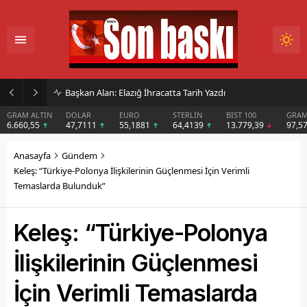
İmar Kararı Mahkemeye Taşındı
DOLAR
EURO
STERLİN
BIST 100
GRAM GÜMÜŞ
BIT
47,7111
55,1881
64,4139
13.779,39
97,57
$6
Anasayfa
Gündem
Keleş: “Türkiye-Polonya İlişkilerinin Güçlenmesi İçin Verimli
Temaslarda Bulunduk”
Keleş: “Türkiye-Polonya
İlişkilerinin Güçlenmesi
İçin Verimli Temaslarda