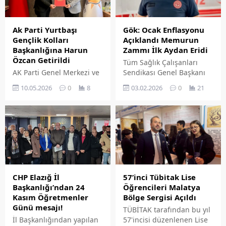
Ak Parti Yurtbaşı
Gök: Ocak Enflasyonu
Gençlik Kolları
Açıklandı Memurun
Başkanlığına Harun
Zammı İlk Aydan Eridi
Özcan Getirildi
Tüm Sağlık Çalışanları
AK Parti Genel Merkezi ve
Sendikası Genel Başkanı
Elazığ İl Başkanlığının
Timur Gök, TÜİK
10.05.2026
0
8
03.02.2026
0
21
Onayıyla Yurtbaşı Belde
tarafından açıklanan Ocak
Gençlik Kolları
2026 enflasyon verileri,
Başkanlığına Harun Özcan
kamu çalışanlarının
atandı. İl Gençlik Kolları
yaşadığı ekonomik
Başkanı Koray Adsız,
gerçekliği bir kez daha
atamanın belde teşkilatını
açıkça ortaya koymuştur
daha da güçlendireceğini
dedi.
belirterek hayırlı olmasını
diledi.
57’inci Tübi̇tak Lise
CHP Elazığ İl
Öğrencileri Malatya
Başkanlığı’ndan 24
Bölge Sergisi Açıldı
Kasım Öğretmenler
Günü mesajı!
TÜBİTAK tarafından bu yıl
57'incisi düzenlenen Lise
İl Başkanlığından yapılan